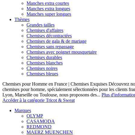
Manches extra courtes
Manches extra longues
Manches super longues
Thèmes
Grandes tailles
Chemises d'affaires
Chemises décontractées
Chemises de gala & de mariage
Chemises sans repassage
Chemises avec poignet mousquetaire
Chemises durables
Chemises blanches
Chemises noires
Chemises bleues
Chemises pour Homme en France | Chemises Exquises Découvrez notre
chemises pour homme, spécialement sélectionnées pour les clients fran
Lyon, Marseille ou Toulouse, nous proposons des...
Plus d'informatio
Accéder à la catégorie Tricot & Sweat
Marques
OLYMP
CASAMODA
REDMOND
MAERZ MUENCHEN