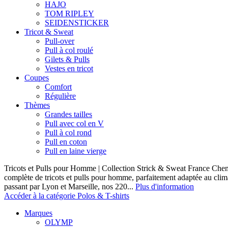
HAJO
TOM RIPLEY
SEIDENSTICKER
Tricot & Sweat
Pull-over
Pull à col roulé
Gilets & Pulls
Vestes en tricot
Coupes
Comfort
Régulière
Thèmes
Grandes tailles
Pull avec col en V
Pull à col rond
Pull en coton
Pull en laine vierge
Tricots et Pulls pour Homme | Collection Strick & Sweat France Ch
complète de tricots et pulls pour homme, parfaitement adaptée au clim
passant par Lyon et Marseille, nos 220...
Plus d'information
Accéder à la catégorie Polos & T-shirts
Marques
OLYMP