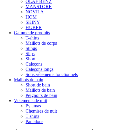
OLAF BENZ
MANSTORE
NOVILA
HOM
SKINY
HUBER
Gamme de produits
T-shirts
Maillots de corps
Stings
Slips
Short
Caleçons
Caleçons longs
Sous-vêtements fonctionnels
Maillots de bain
Short de bain
Maillots de bain
Peignoirs de bain
Vêtements de nuit
Pyjamas
Chemises de nuit
T-shirts
Pantalons