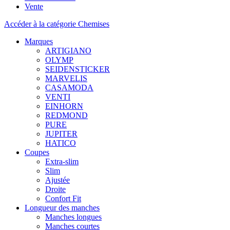
Vente
Accéder à la catégorie Chemises
Marques
ARTIGIANO
OLYMP
SEIDENSTICKER
MARVELIS
CASAMODA
VENTI
EINHORN
REDMOND
PURE
JUPITER
HATICO
Coupes
Extra-slim
Slim
Ajustée
Droite
Confort Fit
Longueur des manches
Manches longues
Manches courtes