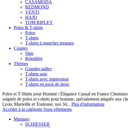
CASAMODA
REDMOND
VENTI
HAJO
TOM RIPLEY
Polos & T-shirts
Polos
T-shirts
T-shirts à manches longues
Coupes
Slim
Régulière
Thèmes
Grandes tailles
T-shirts unis
T-shirts avec impression
T-shirts en pack de deux
Polos et T-Shirts pour Homme | Élégance Casual en France Chemises 
soignée de polos et t-shirts pour homme, spécialement adaptée aux clie
Lyon, Marseille et Toulouse, nos 34...
Plus d'information
Accéder à la catégorie Sous-vêtements
Marques
SCHIESSER