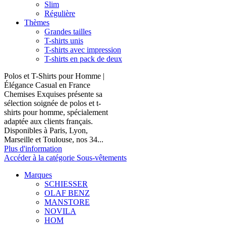
Slim
Régulière
Thèmes
Grandes tailles
T-shirts unis
T-shirts avec impression
T-shirts en pack de deux
Polos et T-Shirts pour Homme |
Élégance Casual en France
Chemises Exquises présente sa
sélection soignée de polos et t-
shirts pour homme, spécialement
adaptée aux clients français.
Disponibles à Paris, Lyon,
Marseille et Toulouse, nos 34...
Plus d'information
Accéder à la catégorie Sous-vêtements
Marques
SCHIESSER
OLAF BENZ
MANSTORE
NOVILA
HOM