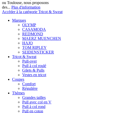
ou Toulouse, nous proposons
des...
Plus d'information
Accéder à la catégorie Tricot & Sweat
Marques
OLYMP
CASAMODA
REDMOND
MAERZ MUENCHEN
HAJO
TOM RIPLEY
SEIDENSTICKER
Tricot & Sweat
Pull-over
Pull à col roulé
Gilets & Pulls
Vestes en tricot
Coupes
Comfort
Régulière
Thèmes
Grandes tailles
Pull avec col en V
Pull à col rond
Pull en coton