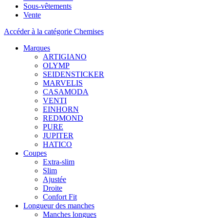
Sous-vêtements
Vente
Accéder à la catégorie Chemises
Marques
ARTIGIANO
OLYMP
SEIDENSTICKER
MARVELIS
CASAMODA
VENTI
EINHORN
REDMOND
PURE
JUPITER
HATICO
Coupes
Extra-slim
Slim
Ajustée
Droite
Confort Fit
Longueur des manches
Manches longues