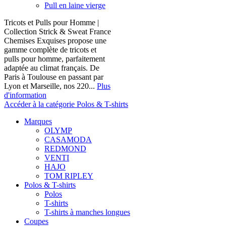
Pull en laine vierge
Tricots et Pulls pour Homme |
Collection Strick & Sweat France
Chemises Exquises propose une
gamme complète de tricots et
pulls pour homme, parfaitement
adaptée au climat français. De
Paris à Toulouse en passant par
Lyon et Marseille, nos 220...
Plus
d'information
Accéder à la catégorie Polos & T-shirts
Marques
OLYMP
CASAMODA
REDMOND
VENTI
HAJO
TOM RIPLEY
Polos & T-shirts
Polos
T-shirts
T-shirts à manches longues
Coupes