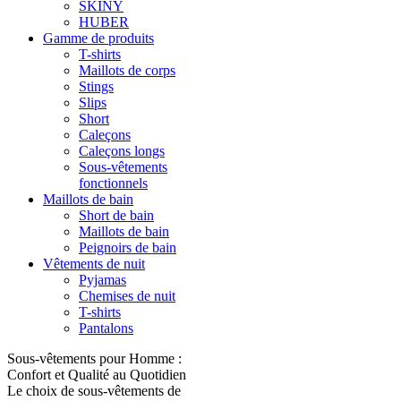
SKINY
HUBER
Gamme de produits
T-shirts
Maillots de corps
Stings
Slips
Short
Caleçons
Caleçons longs
Sous-vêtements
fonctionnels
Maillots de bain
Short de bain
Maillots de bain
Peignoirs de bain
Vêtements de nuit
Pyjamas
Chemises de nuit
T-shirts
Pantalons
Sous-vêtements pour Homme :
Confort et Qualité au Quotidien
Le choix de sous-vêtements de