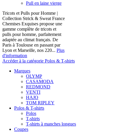
Pull en laine vierge
Tricots et Pulls pour Homme |
Collection Strick & Sweat France
Chemises Exquises propose une
gamme complète de tricots et
pulls pour homme, parfaitement
adaptée au climat français. De
Paris à Toulouse en passant par
Lyon et Marseille, nos 220...
Plus
d'information
Accéder à la catégorie Polos & T-shirts
Marques
OLYMP
CASAMODA
REDMOND
VENTI
HAJO
TOM RIPLEY
Polos & T-shirts
Polos
T-shirts
T-shirts à manches longues
Coupes