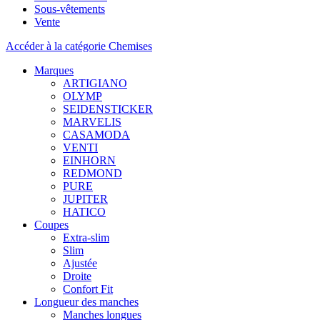
Sous-vêtements
Vente
Accéder à la catégorie Chemises
Marques
ARTIGIANO
OLYMP
SEIDENSTICKER
MARVELIS
CASAMODA
VENTI
EINHORN
REDMOND
PURE
JUPITER
HATICO
Coupes
Extra-slim
Slim
Ajustée
Droite
Confort Fit
Longueur des manches
Manches longues