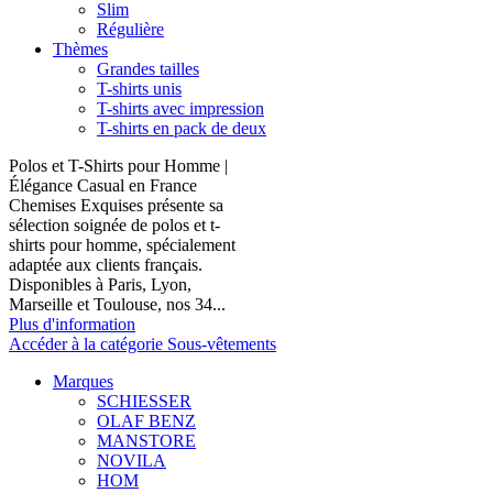
Slim
Régulière
Thèmes
Grandes tailles
T-shirts unis
T-shirts avec impression
T-shirts en pack de deux
Polos et T-Shirts pour Homme |
Élégance Casual en France
Chemises Exquises présente sa
sélection soignée de polos et t-
shirts pour homme, spécialement
adaptée aux clients français.
Disponibles à Paris, Lyon,
Marseille et Toulouse, nos 34...
Plus d'information
Accéder à la catégorie Sous-vêtements
Marques
SCHIESSER
OLAF BENZ
MANSTORE
NOVILA
HOM