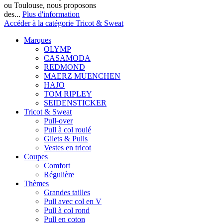
ou Toulouse, nous proposons
des...
Plus d'information
Accéder à la catégorie Tricot & Sweat
Marques
OLYMP
CASAMODA
REDMOND
MAERZ MUENCHEN
HAJO
TOM RIPLEY
SEIDENSTICKER
Tricot & Sweat
Pull-over
Pull à col roulé
Gilets & Pulls
Vestes en tricot
Coupes
Comfort
Régulière
Thèmes
Grandes tailles
Pull avec col en V
Pull à col rond
Pull en coton