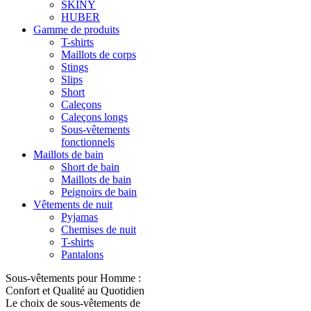
SKINY
HUBER
Gamme de produits
T-shirts
Maillots de corps
Stings
Slips
Short
Caleçons
Caleçons longs
Sous-vêtements
fonctionnels
Maillots de bain
Short de bain
Maillots de bain
Peignoirs de bain
Vêtements de nuit
Pyjamas
Chemises de nuit
T-shirts
Pantalons
Sous-vêtements pour Homme :
Confort et Qualité au Quotidien
Le choix de sous-vêtements de