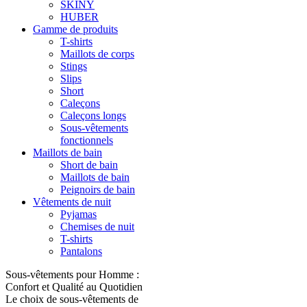
SKINY
HUBER
Gamme de produits
T-shirts
Maillots de corps
Stings
Slips
Short
Caleçons
Caleçons longs
Sous-vêtements
fonctionnels
Maillots de bain
Short de bain
Maillots de bain
Peignoirs de bain
Vêtements de nuit
Pyjamas
Chemises de nuit
T-shirts
Pantalons
Sous-vêtements pour Homme :
Confort et Qualité au Quotidien
Le choix de sous-vêtements de