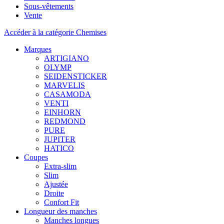
Sous-vêtements
Vente
Accéder à la catégorie Chemises
Marques
ARTIGIANO
OLYMP
SEIDENSTICKER
MARVELIS
CASAMODA
VENTI
EINHORN
REDMOND
PURE
JUPITER
HATICO
Coupes
Extra-slim
Slim
Ajustée
Droite
Confort Fit
Longueur des manches
Manches longues