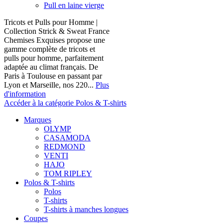
Pull en laine vierge
Tricots et Pulls pour Homme |
Collection Strick & Sweat France
Chemises Exquises propose une
gamme complète de tricots et
pulls pour homme, parfaitement
adaptée au climat français. De
Paris à Toulouse en passant par
Lyon et Marseille, nos 220...
Plus
d'information
Accéder à la catégorie Polos & T-shirts
Marques
OLYMP
CASAMODA
REDMOND
VENTI
HAJO
TOM RIPLEY
Polos & T-shirts
Polos
T-shirts
T-shirts à manches longues
Coupes