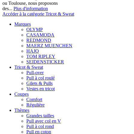
ou Toulouse, nous proposons
des...
Plus d'information
Accéder à la catégorie Tricot & Sweat
Marques
OLYMP
CASAMODA
REDMOND
MAERZ MUENCHEN
HAJO
TOM RIPLEY
SEIDENSTICKER
Tricot & Sweat
Pull-over
Pull à col roulé
Gilets & Pulls
Vestes en tricot
Coupes
Comfort
Régulière
Thèmes
Grandes tailles
Pull avec col en V
Pull à col rond
Pull en coton