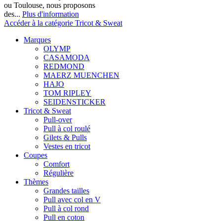
ou Toulouse, nous proposons
des...
Plus d'information
Accéder à la catégorie Tricot & Sweat
Marques
OLYMP
CASAMODA
REDMOND
MAERZ MUENCHEN
HAJO
TOM RIPLEY
SEIDENSTICKER
Tricot & Sweat
Pull-over
Pull à col roulé
Gilets & Pulls
Vestes en tricot
Coupes
Comfort
Régulière
Thèmes
Grandes tailles
Pull avec col en V
Pull à col rond
Pull en coton