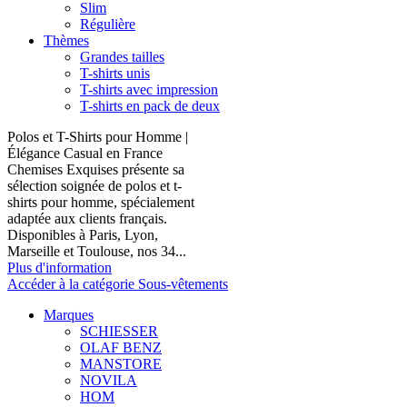
Slim
Régulière
Thèmes
Grandes tailles
T-shirts unis
T-shirts avec impression
T-shirts en pack de deux
Polos et T-Shirts pour Homme |
Élégance Casual en France
Chemises Exquises présente sa
sélection soignée de polos et t-
shirts pour homme, spécialement
adaptée aux clients français.
Disponibles à Paris, Lyon,
Marseille et Toulouse, nos 34...
Plus d'information
Accéder à la catégorie Sous-vêtements
Marques
SCHIESSER
OLAF BENZ
MANSTORE
NOVILA
HOM