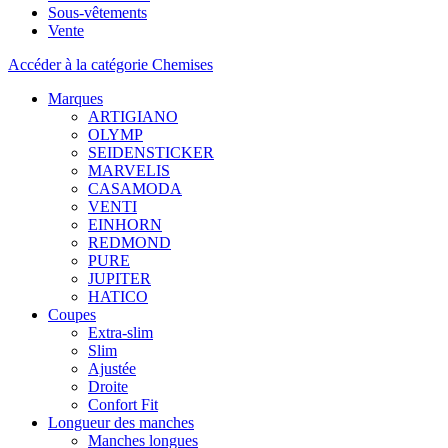
Sous-vêtements
Vente
Accéder à la catégorie Chemises
Marques
ARTIGIANO
OLYMP
SEIDENSTICKER
MARVELIS
CASAMODA
VENTI
EINHORN
REDMOND
PURE
JUPITER
HATICO
Coupes
Extra-slim
Slim
Ajustée
Droite
Confort Fit
Longueur des manches
Manches longues