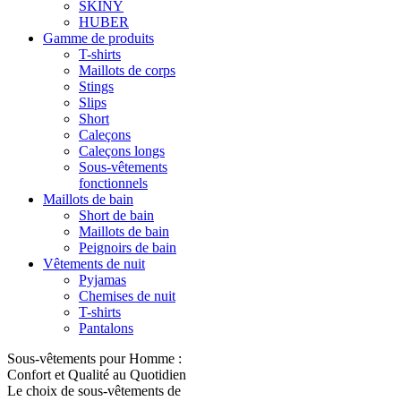
SKINY
HUBER
Gamme de produits
T-shirts
Maillots de corps
Stings
Slips
Short
Caleçons
Caleçons longs
Sous-vêtements
fonctionnels
Maillots de bain
Short de bain
Maillots de bain
Peignoirs de bain
Vêtements de nuit
Pyjamas
Chemises de nuit
T-shirts
Pantalons
Sous-vêtements pour Homme :
Confort et Qualité au Quotidien
Le choix de sous-vêtements de