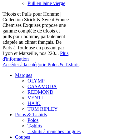
Pull en laine vierge
Tricots et Pulls pour Homme |
Collection Strick & Sweat France
Chemises Exquises propose une
gamme complète de tricots et
pulls pour homme, parfaitement
adaptée au climat français. De
Paris à Toulouse en passant par
Lyon et Marseille, nos 220...
Plus
d'information
Accéder à la catégorie Polos & T-shirts
Marques
OLYMP
CASAMODA
REDMOND
VENTI
HAJO
TOM RIPLEY
Polos & T-shirts
Polos
T-shirts
T-shirts à manches longues
Coupes