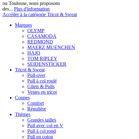
ou Toulouse, nous proposons
des...
Plus d'information
Accéder à la catégorie Tricot & Sweat
Marques
OLYMP
CASAMODA
REDMOND
MAERZ MUENCHEN
HAJO
TOM RIPLEY
SEIDENSTICKER
Tricot & Sweat
Pull-over
Pull à col roulé
Gilets & Pulls
Vestes en tricot
Coupes
Comfort
Régulière
Thèmes
Grandes tailles
Pull avec col en V
Pull à col rond
Pull en coton