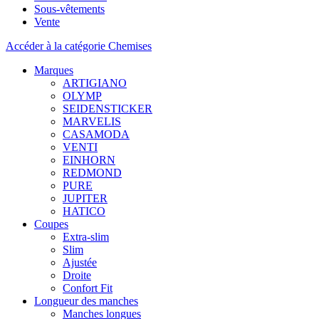
Sous-vêtements
Vente
Accéder à la catégorie Chemises
Marques
ARTIGIANO
OLYMP
SEIDENSTICKER
MARVELIS
CASAMODA
VENTI
EINHORN
REDMOND
PURE
JUPITER
HATICO
Coupes
Extra-slim
Slim
Ajustée
Droite
Confort Fit
Longueur des manches
Manches longues