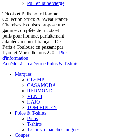
Pull en laine vierge
Tricots et Pulls pour Homme |
Collection Strick & Sweat France
Chemises Exquises propose une
gamme complète de tricots et
pulls pour homme, parfaitement
adaptée au climat français. De
Paris à Toulouse en passant par
Lyon et Marseille, nos 220...
Plus
d'information
Accéder à la catégorie Polos & T-shirts
Marques
OLYMP
CASAMODA
REDMOND
VENTI
HAJO
TOM RIPLEY
Polos & T-shirts
Polos
T-shirts
T-shirts à manches longues
Coupes