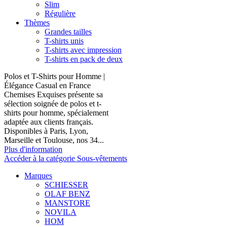
Slim
Régulière
Thèmes
Grandes tailles
T-shirts unis
T-shirts avec impression
T-shirts en pack de deux
Polos et T-Shirts pour Homme |
Élégance Casual en France
Chemises Exquises présente sa
sélection soignée de polos et t-
shirts pour homme, spécialement
adaptée aux clients français.
Disponibles à Paris, Lyon,
Marseille et Toulouse, nos 34...
Plus d'information
Accéder à la catégorie Sous-vêtements
Marques
SCHIESSER
OLAF BENZ
MANSTORE
NOVILA
HOM