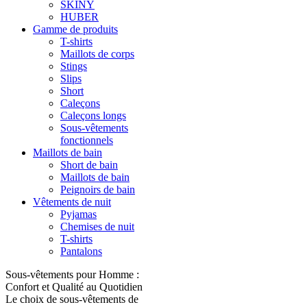
SKINY
HUBER
Gamme de produits
T-shirts
Maillots de corps
Stings
Slips
Short
Caleçons
Caleçons longs
Sous-vêtements
fonctionnels
Maillots de bain
Short de bain
Maillots de bain
Peignoirs de bain
Vêtements de nuit
Pyjamas
Chemises de nuit
T-shirts
Pantalons
Sous-vêtements pour Homme :
Confort et Qualité au Quotidien
Le choix de sous-vêtements de