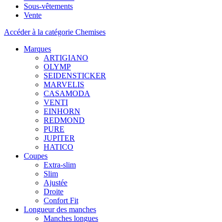
Sous-vêtements
Vente
Accéder à la catégorie Chemises
Marques
ARTIGIANO
OLYMP
SEIDENSTICKER
MARVELIS
CASAMODA
VENTI
EINHORN
REDMOND
PURE
JUPITER
HATICO
Coupes
Extra-slim
Slim
Ajustée
Droite
Confort Fit
Longueur des manches
Manches longues