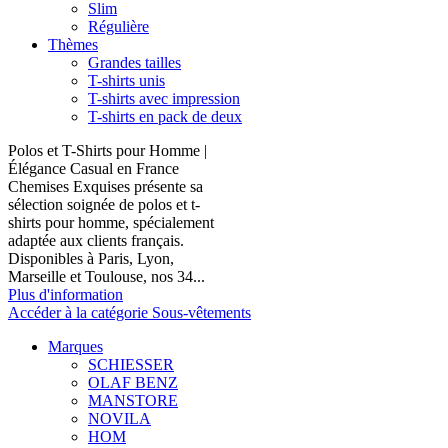
Slim
Régulière
Thèmes
Grandes tailles
T-shirts unis
T-shirts avec impression
T-shirts en pack de deux
Polos et T-Shirts pour Homme |
Élégance Casual en France
Chemises Exquises présente sa
sélection soignée de polos et t-
shirts pour homme, spécialement
adaptée aux clients français.
Disponibles à Paris, Lyon,
Marseille et Toulouse, nos 34...
Plus d'information
Accéder à la catégorie Sous-vêtements
Marques
SCHIESSER
OLAF BENZ
MANSTORE
NOVILA
HOM