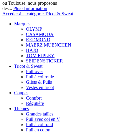
ou Toulouse, nous proposons
des...
Plus d'information
Accéder à la catégorie Tricot & Sweat
Marques
OLYMP
CASAMODA
REDMOND
MAERZ MUENCHEN
HAJO
TOM RIPLEY
SEIDENSTICKER
Tricot & Sweat
Pull-over
Pull à col roulé
Gilets & Pulls
Vestes en tricot
Coupes
Comfort
Régulière
Thèmes
Grandes tailles
Pull avec col en V
Pull à col rond
Pull en coton