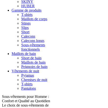
SKINY
HUBER
Gamme de produits
T-shirts
Maillots de corps
Stings
Slips
Short
Caleçons
Caleçons longs
Sous-vêtements
fonctionnels
Maillots de bain
Short de bain
Maillots de bain
Peignoirs de bain
Vêtements de nuit
Pyjamas
Chemises de nuit
T-shirts
Pantalons
Sous-vêtements pour Homme :
Confort et Qualité au Quotidien
Le choix de sous-vêtements de