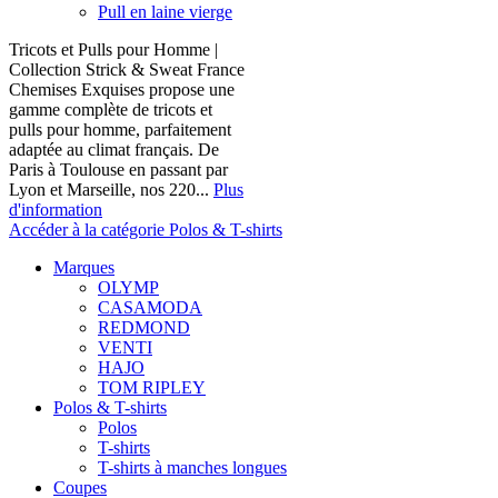
Pull en laine vierge
Tricots et Pulls pour Homme |
Collection Strick & Sweat France
Chemises Exquises propose une
gamme complète de tricots et
pulls pour homme, parfaitement
adaptée au climat français. De
Paris à Toulouse en passant par
Lyon et Marseille, nos 220...
Plus
d'information
Accéder à la catégorie Polos & T-shirts
Marques
OLYMP
CASAMODA
REDMOND
VENTI
HAJO
TOM RIPLEY
Polos & T-shirts
Polos
T-shirts
T-shirts à manches longues
Coupes