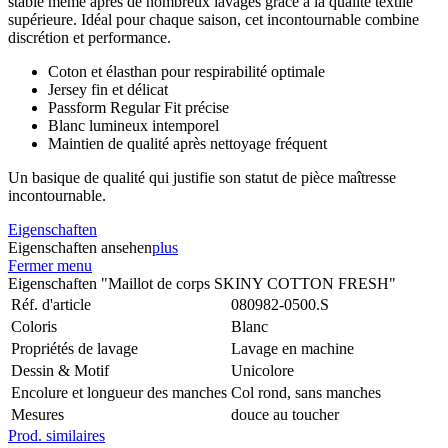
stable même après de nombreux lavages grâce à la qualité textile
supérieure. Idéal pour chaque saison, cet incontournable combine
discrétion et performance.
Coton et élasthan pour respirabilité optimale
Jersey fin et délicat
Passform Regular Fit précise
Blanc lumineux intemporel
Maintien de qualité après nettoyage fréquent
Un basique de qualité qui justifie son statut de pièce maîtresse
incontournable.
Eigenschaften
Eigenschaften ansehen
plus
Fermer menu
Eigenschaften "Maillot de corps SKINY COTTON FRESH"
Réf. d'article
080982-0500.S
Coloris
Blanc
Propriétés de lavage
Lavage en machine
Dessin & Motif
Unicolore
Encolure et longueur des manches
Col rond, sans manches
Mesures
douce au toucher
Prod. similaires