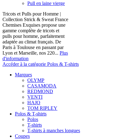
Pull en laine vierge
Tricots et Pulls pour Homme |
Collection Strick & Sweat France
Chemises Exquises propose une
gamme complète de tricots et
pulls pour homme, parfaitement
adaptée au climat français. De
Paris à Toulouse en passant par
Lyon et Marseille, nos 220...
Plus
d'information
Accéder à la catégorie Polos & T-shirts
Marques
OLYMP
CASAMODA
REDMOND
VENTI
HAJO
TOM RIPLEY
Polos & T-shirts
Polos
T-shirts
T-shirts à manches longues
Coupes