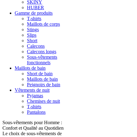
SKINY
HUBER
Gamme de produits
T-shirts
Maillots de corps
Stings
Slips
Short
Caleçons
Caleçons longs
Sous-vêtements
fonctionnels
Maillots de bain
Short de bain
Maillots de bain
Peignoirs de bain
Vêtements de nuit
Pyjamas
Chemises de nuit
T-shirts
Pantalons
Sous-vêtements pour Homme :
Confort et Qualité au Quotidien
Le choix de sous-vêtements de