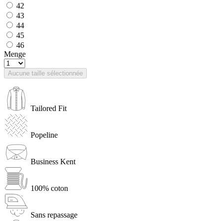
42
43
44
45
46
Menge
Aucune taille sélectionnée
Tailored Fit
Popeline
Business Kent
100% coton
Sans repassage