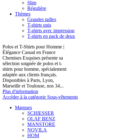
Slim
Régulière
Thèmes
Grandes tailles
T-shirts unis
T-shirts avec impression
T-shirts en pack de deux
Polos et T-Shirts pour Homme |
Élégance Casual en France
Chemises Exquises présente sa
sélection soignée de polos et t-
shirts pour homme, spécialement
adaptée aux clients français.
Disponibles à Paris, Lyon,
Marseille et Toulouse, nos 34...
Plus d'information
Accéder à la catégorie Sous-vêtements
Marques
SCHIESSER
OLAF BENZ
MANSTORE
NOVILA
HOM