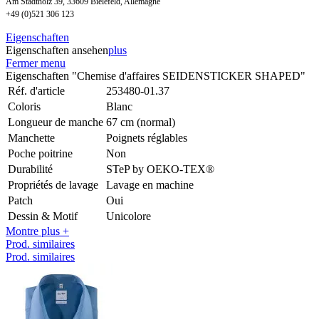
Am Stadtholz 39, 33609 Bielefeld, Allemagne
+49 (0)521 306 123
Eigenschaften
Eigenschaften ansehen
plus
Fermer menu
Eigenschaften "Chemise d'affaires SEIDENSTICKER SHAPED"
Réf. d'article
253480-01.37
Coloris
Blanc
Longueur de manche
67 cm (normal)
Manchette
Poignets réglables
Poche poitrine
Non
Durabilité
STeP by OEKO-TEX®
Propriétés de lavage
Lavage en machine
Patch
Oui
Dessin & Motif
Unicolore
Montre plus +
Prod. similaires
Prod. similaires