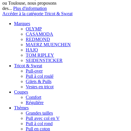
ou Toulouse, nous proposons
des...
Plus d'information
Accéder à la catégorie Tricot & Sweat
Marques
OLYMP
CASAMODA
REDMOND
MAERZ MUENCHEN
HAJO
TOM RIPLEY
SEIDENSTICKER
Tricot & Sweat
Pull-over
Pull à col roulé
Gilets & Pulls
Vestes en tricot
Coupes
Comfort
Régulière
Thèmes
Grandes tailles
Pull avec col en V
Pull à col rond
Pull en coton