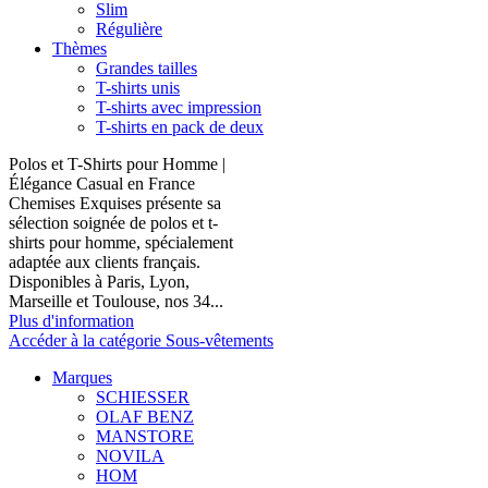
Slim
Régulière
Thèmes
Grandes tailles
T-shirts unis
T-shirts avec impression
T-shirts en pack de deux
Polos et T-Shirts pour Homme |
Élégance Casual en France
Chemises Exquises présente sa
sélection soignée de polos et t-
shirts pour homme, spécialement
adaptée aux clients français.
Disponibles à Paris, Lyon,
Marseille et Toulouse, nos 34...
Plus d'information
Accéder à la catégorie Sous-vêtements
Marques
SCHIESSER
OLAF BENZ
MANSTORE
NOVILA
HOM