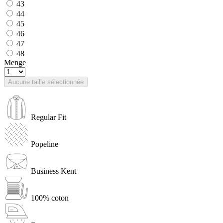
43
44
45
46
47
48
Menge
Aucune taille sélectionnée
Regular Fit
Popeline
Business Kent
100% coton