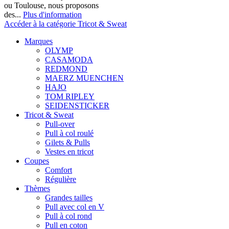
ou Toulouse, nous proposons
des...
Plus d'information
Accéder à la catégorie Tricot & Sweat
Marques
OLYMP
CASAMODA
REDMOND
MAERZ MUENCHEN
HAJO
TOM RIPLEY
SEIDENSTICKER
Tricot & Sweat
Pull-over
Pull à col roulé
Gilets & Pulls
Vestes en tricot
Coupes
Comfort
Régulière
Thèmes
Grandes tailles
Pull avec col en V
Pull à col rond
Pull en coton