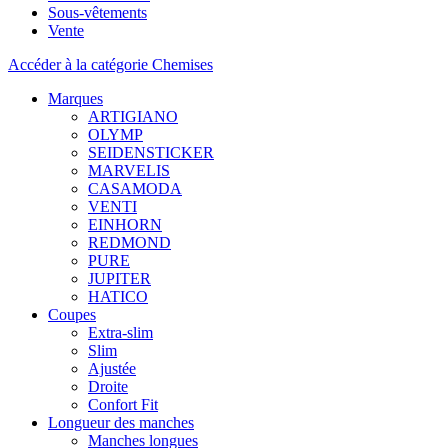
Sous-vêtements
Vente
Accéder à la catégorie Chemises
Marques
ARTIGIANO
OLYMP
SEIDENSTICKER
MARVELIS
CASAMODA
VENTI
EINHORN
REDMOND
PURE
JUPITER
HATICO
Coupes
Extra-slim
Slim
Ajustée
Droite
Confort Fit
Longueur des manches
Manches longues