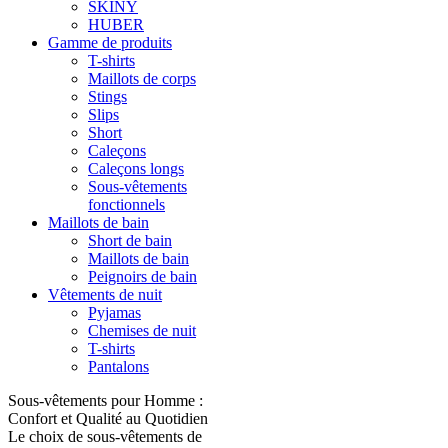
SKINY
HUBER
Gamme de produits
T-shirts
Maillots de corps
Stings
Slips
Short
Caleçons
Caleçons longs
Sous-vêtements
fonctionnels
Maillots de bain
Short de bain
Maillots de bain
Peignoirs de bain
Vêtements de nuit
Pyjamas
Chemises de nuit
T-shirts
Pantalons
Sous-vêtements pour Homme :
Confort et Qualité au Quotidien
Le choix de sous-vêtements de