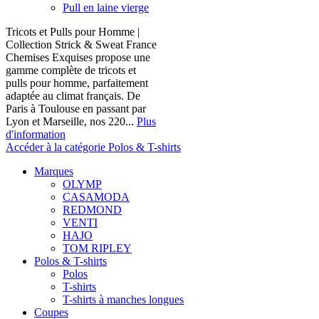
Pull en laine vierge
Tricots et Pulls pour Homme |
Collection Strick & Sweat France
Chemises Exquises propose une
gamme complète de tricots et
pulls pour homme, parfaitement
adaptée au climat français. De
Paris à Toulouse en passant par
Lyon et Marseille, nos 220...
Plus
d'information
Accéder à la catégorie Polos & T-shirts
Marques
OLYMP
CASAMODA
REDMOND
VENTI
HAJO
TOM RIPLEY
Polos & T-shirts
Polos
T-shirts
T-shirts à manches longues
Coupes