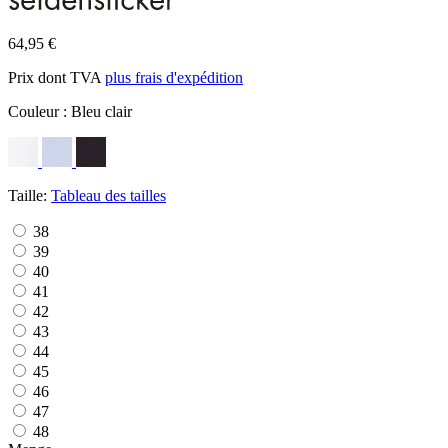
64,95 €
Prix dont TVA
plus frais d'expédition
Couleur :
Bleu clair
Taille:
Tableau des tailles
38
39
40
41
42
43
44
45
46
47
48