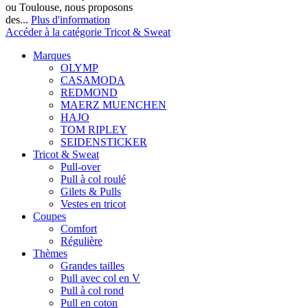
ou Toulouse, nous proposons
des...
Plus d'information
Accéder à la catégorie Tricot & Sweat
Marques
OLYMP
CASAMODA
REDMOND
MAERZ MUENCHEN
HAJO
TOM RIPLEY
SEIDENSTICKER
Tricot & Sweat
Pull-over
Pull à col roulé
Gilets & Pulls
Vestes en tricot
Coupes
Comfort
Régulière
Thèmes
Grandes tailles
Pull avec col en V
Pull à col rond
Pull en coton