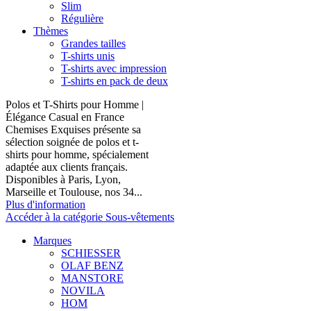
Slim
Régulière
Thèmes
Grandes tailles
T-shirts unis
T-shirts avec impression
T-shirts en pack de deux
Polos et T-Shirts pour Homme |
Élégance Casual en France
Chemises Exquises présente sa
sélection soignée de polos et t-
shirts pour homme, spécialement
adaptée aux clients français.
Disponibles à Paris, Lyon,
Marseille et Toulouse, nos 34...
Plus d'information
Accéder à la catégorie Sous-vêtements
Marques
SCHIESSER
OLAF BENZ
MANSTORE
NOVILA
HOM