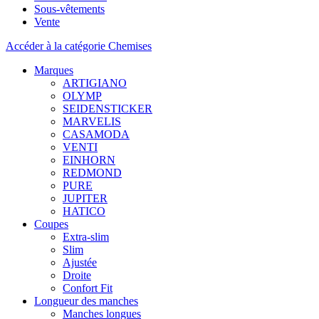
Sous-vêtements
Vente
Accéder à la catégorie Chemises
Marques
ARTIGIANO
OLYMP
SEIDENSTICKER
MARVELIS
CASAMODA
VENTI
EINHORN
REDMOND
PURE
JUPITER
HATICO
Coupes
Extra-slim
Slim
Ajustée
Droite
Confort Fit
Longueur des manches
Manches longues