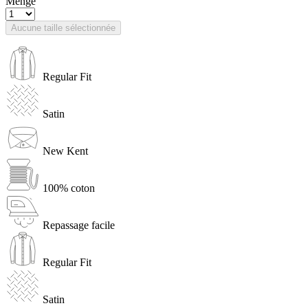
Menge
Aucune taille sélectionnée
Regular Fit
Satin
New Kent
100% coton
Repassage facile
Regular Fit
Satin