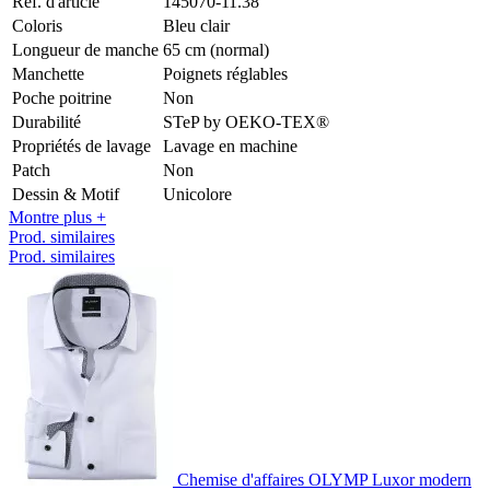
Réf. d'article
145070-11.38
Coloris
Bleu clair
Longueur de manche
65 cm (normal)
Manchette
Poignets réglables
Poche poitrine
Non
Durabilité
STeP by OEKO-TEX®
Propriétés de lavage
Lavage en machine
Patch
Non
Dessin & Motif
Unicolore
Montre plus +
Prod. similaires
Prod. similaires
Chemise d'affaires OLYMP Luxor modern