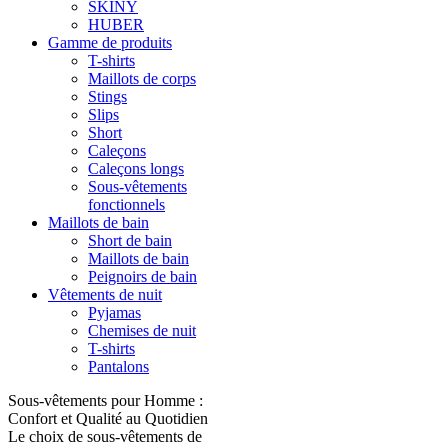
SKINY
HUBER
Gamme de produits
T-shirts
Maillots de corps
Stings
Slips
Short
Caleçons
Caleçons longs
Sous-vêtements
fonctionnels
Maillots de bain
Short de bain
Maillots de bain
Peignoirs de bain
Vêtements de nuit
Pyjamas
Chemises de nuit
T-shirts
Pantalons
Sous-vêtements pour Homme :
Confort et Qualité au Quotidien
Le choix de sous-vêtements de