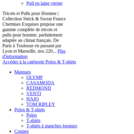
Pull en laine vierge
Tricots et Pulls pour Homme |
Collection Strick & Sweat France
Chemises Exquises propose une
gamme complète de tricots et
pulls pour homme, parfaitement
adaptée au climat français. De
Paris à Toulouse en passant par
Lyon et Marseille, nos 220...
Plus
d'information
Accéder à la catégorie Polos & T-shirts
Marques
OLYMP
CASAMODA
REDMOND
VENTI
HAJO
TOM RIPLEY
Polos & T-shirts
Polos
T-shirts
T-shirts à manches longues
Coupes