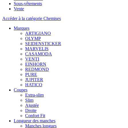
Sous-vêtements
Vente
Accéder à la catégorie Chemises
Marques
ARTIGIANO
OLYMP
SEIDENSTICKER
MARVELIS
CASAMODA
VENTI
EINHORN
REDMOND
PURE
JUPITER
HATICO
Coupes
Extra-slim
Slim
Ajustée
Droite
Confort Fit
Longueur des manches
Manches longues