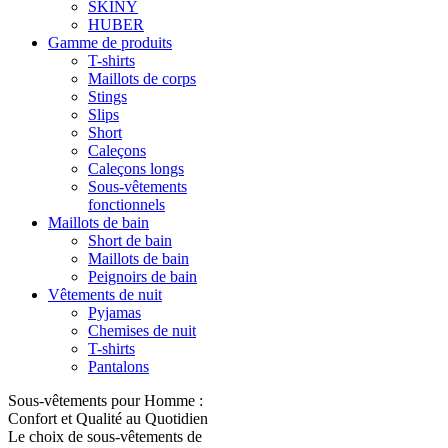
SKINY
HUBER
Gamme de produits
T-shirts
Maillots de corps
Stings
Slips
Short
Caleçons
Caleçons longs
Sous-vêtements
fonctionnels
Maillots de bain
Short de bain
Maillots de bain
Peignoirs de bain
Vêtements de nuit
Pyjamas
Chemises de nuit
T-shirts
Pantalons
Sous-vêtements pour Homme :
Confort et Qualité au Quotidien
Le choix de sous-vêtements de