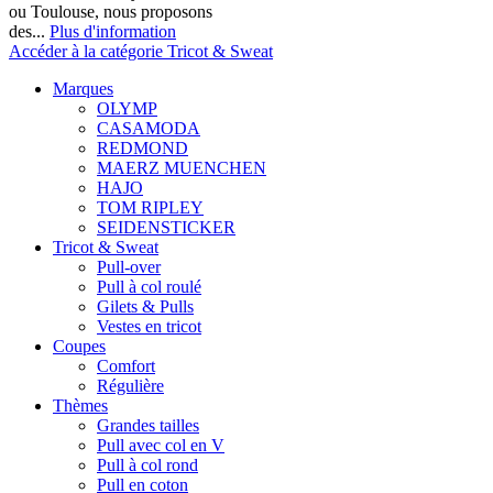
ou Toulouse, nous proposons
des...
Plus d'information
Accéder à la catégorie Tricot & Sweat
Marques
OLYMP
CASAMODA
REDMOND
MAERZ MUENCHEN
HAJO
TOM RIPLEY
SEIDENSTICKER
Tricot & Sweat
Pull-over
Pull à col roulé
Gilets & Pulls
Vestes en tricot
Coupes
Comfort
Régulière
Thèmes
Grandes tailles
Pull avec col en V
Pull à col rond
Pull en coton