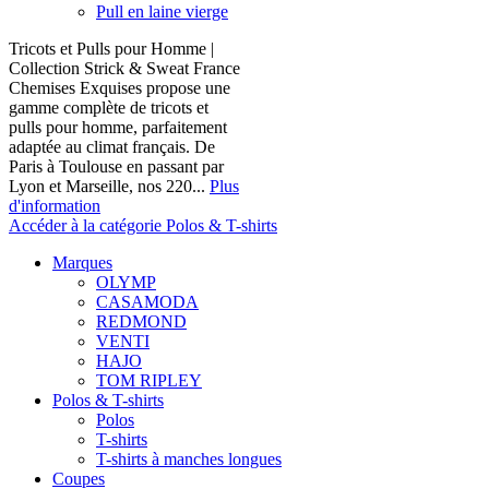
Pull en laine vierge
Tricots et Pulls pour Homme |
Collection Strick & Sweat France
Chemises Exquises propose une
gamme complète de tricots et
pulls pour homme, parfaitement
adaptée au climat français. De
Paris à Toulouse en passant par
Lyon et Marseille, nos 220...
Plus
d'information
Accéder à la catégorie Polos & T-shirts
Marques
OLYMP
CASAMODA
REDMOND
VENTI
HAJO
TOM RIPLEY
Polos & T-shirts
Polos
T-shirts
T-shirts à manches longues
Coupes