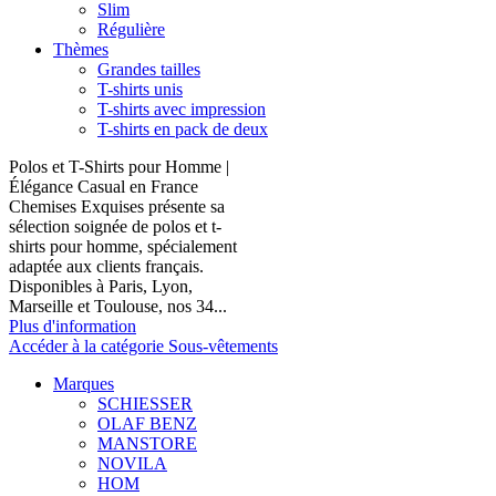
Slim
Régulière
Thèmes
Grandes tailles
T-shirts unis
T-shirts avec impression
T-shirts en pack de deux
Polos et T-Shirts pour Homme |
Élégance Casual en France
Chemises Exquises présente sa
sélection soignée de polos et t-
shirts pour homme, spécialement
adaptée aux clients français.
Disponibles à Paris, Lyon,
Marseille et Toulouse, nos 34...
Plus d'information
Accéder à la catégorie Sous-vêtements
Marques
SCHIESSER
OLAF BENZ
MANSTORE
NOVILA
HOM