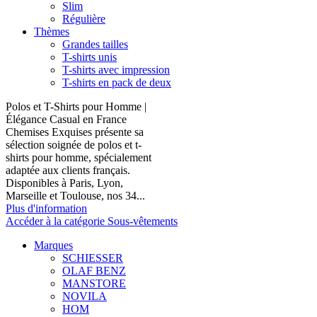
Slim
Régulière
Thèmes
Grandes tailles
T-shirts unis
T-shirts avec impression
T-shirts en pack de deux
Polos et T-Shirts pour Homme |
Élégance Casual en France
Chemises Exquises présente sa
sélection soignée de polos et t-
shirts pour homme, spécialement
adaptée aux clients français.
Disponibles à Paris, Lyon,
Marseille et Toulouse, nos 34...
Plus d'information
Accéder à la catégorie Sous-vêtements
Marques
SCHIESSER
OLAF BENZ
MANSTORE
NOVILA
HOM