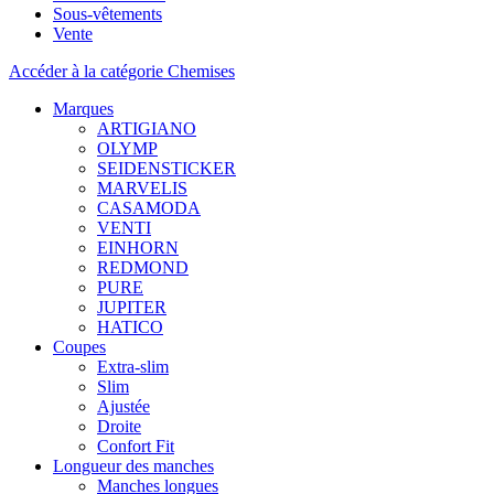
Sous-vêtements
Vente
Accéder à la catégorie Chemises
Marques
ARTIGIANO
OLYMP
SEIDENSTICKER
MARVELIS
CASAMODA
VENTI
EINHORN
REDMOND
PURE
JUPITER
HATICO
Coupes
Extra-slim
Slim
Ajustée
Droite
Confort Fit
Longueur des manches
Manches longues