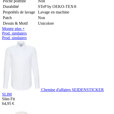
Poche poitrine
Non
Durabilité
STeP by OEKO-TEX®
Propriétés de lavage
Lavage en machine
Patch
Non
Dessin & Motif
Unicolore
Montre plus +
Prod. similaires
Prod. similaires
Chemise d'affaires SEIDENSTICKER
SLIM
Slim Fit
64,95 €