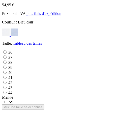
54,95 €
Prix dont TVA
plus frais d'expédition
Couleur :
Bleu clair
Taille:
Tableau des tailles
36
37
38
39
40
41
42
43
44
Menge
Aucune taille sélectionnée