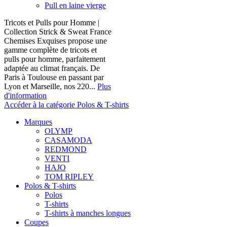
Pull en laine vierge
Tricots et Pulls pour Homme |
Collection Strick & Sweat France
Chemises Exquises propose une
gamme complète de tricots et
pulls pour homme, parfaitement
adaptée au climat français. De
Paris à Toulouse en passant par
Lyon et Marseille, nos 220...
Plus
d'information
Accéder à la catégorie Polos & T-shirts
Marques
OLYMP
CASAMODA
REDMOND
VENTI
HAJO
TOM RIPLEY
Polos & T-shirts
Polos
T-shirts
T-shirts à manches longues
Coupes