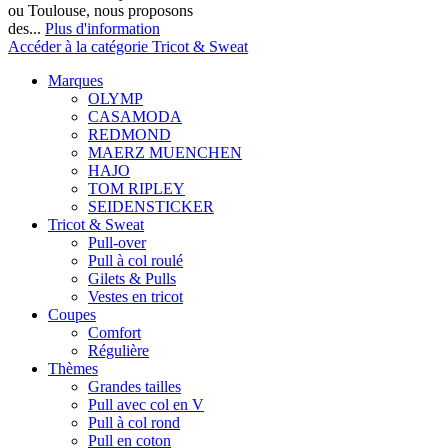
ou Toulouse, nous proposons
des...
Plus d'information
Accéder à la catégorie Tricot & Sweat
Marques
OLYMP
CASAMODA
REDMOND
MAERZ MUENCHEN
HAJO
TOM RIPLEY
SEIDENSTICKER
Tricot & Sweat
Pull-over
Pull à col roulé
Gilets & Pulls
Vestes en tricot
Coupes
Comfort
Régulière
Thèmes
Grandes tailles
Pull avec col en V
Pull à col rond
Pull en coton