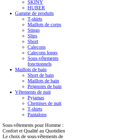
SKINY
HUBER
Gamme de produits
T-shirts
Maillots de corps
Stings
Slips
Short
Caleçons
Caleçons longs
Sous-vêtements
fonctionnels
Maillots de bain
Short de bain
Maillots de bain
Peignoirs de bain
Vêtements de nuit
Pyjamas
Chemises de nuit
T-shirts
Pantalons
Sous-vêtements pour Homme :
Confort et Qualité au Quotidien
Le choix de sous-vêtements de