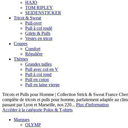
HAJO
TOM RIPLEY
SEIDENSTICKER
Tricot & Sweat
Pull-over
Pull à col roulé
Gilets & Pulls
Vestes en tricot
Coupes
Comfort
Régulière
Thèmes
Grandes tailles
Pull avec col en V
Pull à col rond
Pull en coton
Pull en laine vierge
Tricots et Pulls pour Homme | Collection Strick & Sweat France Ch
complète de tricots et pulls pour homme, parfaitement adaptée au clim
passant par Lyon et Marseille, nos 220...
Plus d'information
Accéder à la catégorie Polos & T-shirts
Marques
OLYMP