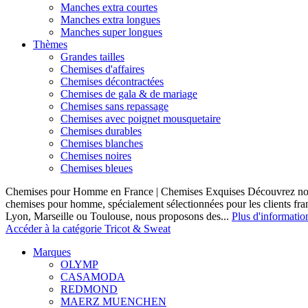
Manches extra courtes
Manches extra longues
Manches super longues
Thèmes
Grandes tailles
Chemises d'affaires
Chemises décontractées
Chemises de gala & de mariage
Chemises sans repassage
Chemises avec poignet mousquetaire
Chemises durables
Chemises blanches
Chemises noires
Chemises bleues
Chemises pour Homme en France | Chemises Exquises Découvrez notre
chemises pour homme, spécialement sélectionnées pour les clients fran
Lyon, Marseille ou Toulouse, nous proposons des...
Plus d'informatio
Accéder à la catégorie Tricot & Sweat
Marques
OLYMP
CASAMODA
REDMOND
MAERZ MUENCHEN