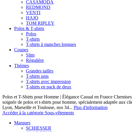
CASAMODA
REDMOND
VENTI
HAJO
TOM RIPLEY
Polos & T-shirts
Polos
T-shirts
T-shirts à manches longues
Coupes
Slim
Régulière
Thèmes
Grandes tailles
T-shirts unis
T-shirts avec impression
T-shirts en pack de deux
Polos et T-Shirts pour Homme | Élégance Casual en France Chemises 
soignée de polos et t-shirts pour homme, spécialement adaptée aux clie
Lyon, Marseille et Toulouse, nos 34...
Plus d'information
Accéder à la catégorie Sous-vêtements
Marques
SCHIESSER