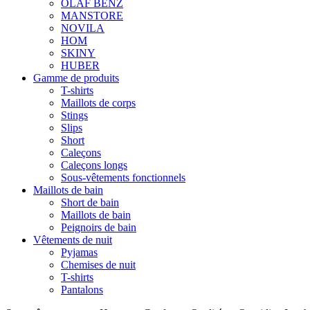
OLAF BENZ
MANSTORE
NOVILA
HOM
SKINY
HUBER
Gamme de produits
T-shirts
Maillots de corps
Stings
Slips
Short
Caleçons
Caleçons longs
Sous-vêtements fonctionnels
Maillots de bain
Short de bain
Maillots de bain
Peignoirs de bain
Vêtements de nuit
Pyjamas
Chemises de nuit
T-shirts
Pantalons