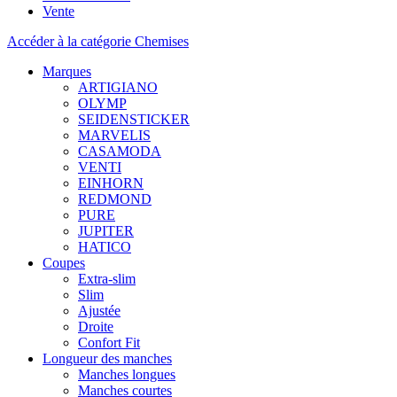
Vente
Accéder à la catégorie Chemises
Marques
ARTIGIANO
OLYMP
SEIDENSTICKER
MARVELIS
CASAMODA
VENTI
EINHORN
REDMOND
PURE
JUPITER
HATICO
Coupes
Extra-slim
Slim
Ajustée
Droite
Confort Fit
Longueur des manches
Manches longues
Manches courtes