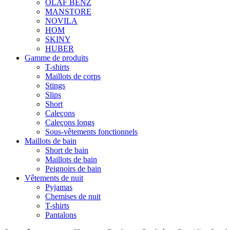
OLAF BENZ
MANSTORE
NOVILA
HOM
SKINY
HUBER
Gamme de produits
T-shirts
Maillots de corps
Stings
Slips
Short
Caleçons
Caleçons longs
Sous-vêtements fonctionnels
Maillots de bain
Short de bain
Maillots de bain
Peignoirs de bain
Vêtements de nuit
Pyjamas
Chemises de nuit
T-shirts
Pantalons