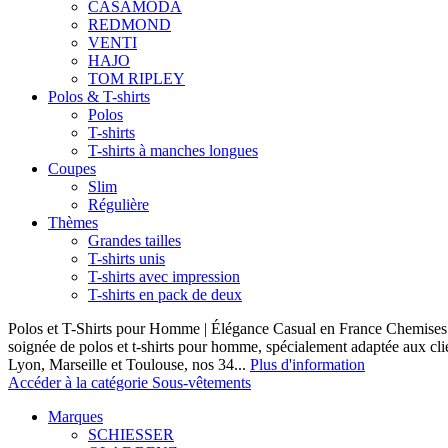
CASAMODA
REDMOND
VENTI
HAJO
TOM RIPLEY
Polos & T-shirts
Polos
T-shirts
T-shirts à manches longues
Coupes
Slim
Régulière
Thèmes
Grandes tailles
T-shirts unis
T-shirts avec impression
T-shirts en pack de deux
Polos et T-Shirts pour Homme | Élégance Casual en France Chemises 
soignée de polos et t-shirts pour homme, spécialement adaptée aux clie
Lyon, Marseille et Toulouse, nos 34...
Plus d'information
Accéder à la catégorie Sous-vêtements
Marques
SCHIESSER