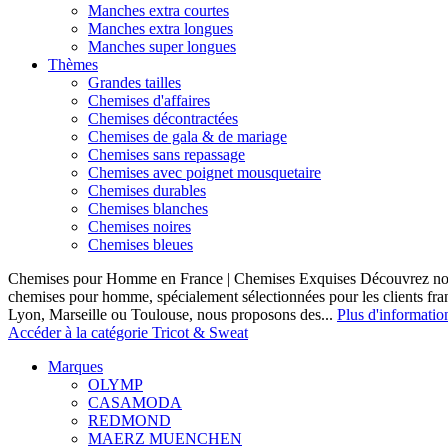
Manches extra courtes
Manches extra longues
Manches super longues
Thèmes
Grandes tailles
Chemises d'affaires
Chemises décontractées
Chemises de gala & de mariage
Chemises sans repassage
Chemises avec poignet mousquetaire
Chemises durables
Chemises blanches
Chemises noires
Chemises bleues
Chemises pour Homme en France | Chemises Exquises Découvrez notre
chemises pour homme, spécialement sélectionnées pour les clients fran
Lyon, Marseille ou Toulouse, nous proposons des...
Plus d'informatio
Accéder à la catégorie Tricot & Sweat
Marques
OLYMP
CASAMODA
REDMOND
MAERZ MUENCHEN