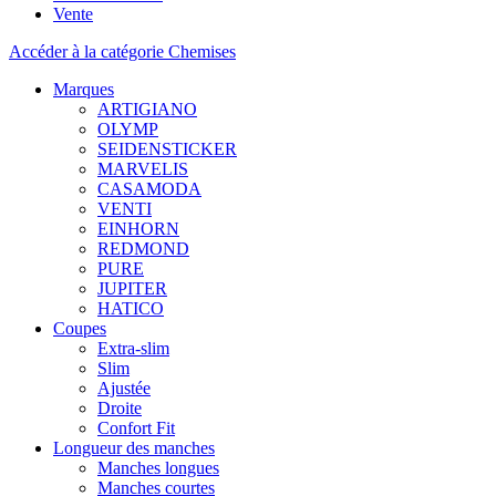
Vente
Accéder à la catégorie Chemises
Marques
ARTIGIANO
OLYMP
SEIDENSTICKER
MARVELIS
CASAMODA
VENTI
EINHORN
REDMOND
PURE
JUPITER
HATICO
Coupes
Extra-slim
Slim
Ajustée
Droite
Confort Fit
Longueur des manches
Manches longues
Manches courtes