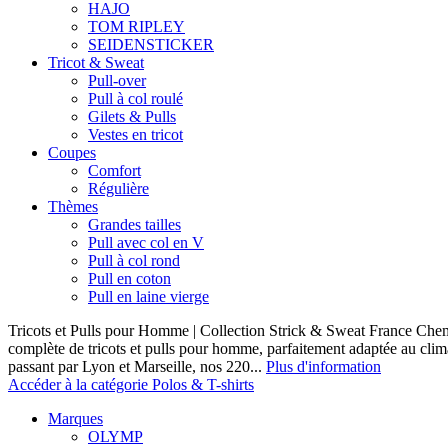
HAJO
TOM RIPLEY
SEIDENSTICKER
Tricot & Sweat
Pull-over
Pull à col roulé
Gilets & Pulls
Vestes en tricot
Coupes
Comfort
Régulière
Thèmes
Grandes tailles
Pull avec col en V
Pull à col rond
Pull en coton
Pull en laine vierge
Tricots et Pulls pour Homme | Collection Strick & Sweat France Ch
complète de tricots et pulls pour homme, parfaitement adaptée au clim
passant par Lyon et Marseille, nos 220...
Plus d'information
Accéder à la catégorie Polos & T-shirts
Marques
OLYMP