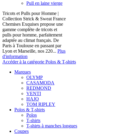
Pull en laine vierge
Tricots et Pulls pour Homme |
Collection Strick & Sweat France
Chemises Exquises propose une
gamme complète de tricots et
pulls pour homme, parfaitement
adaptée au climat français. De
Paris à Toulouse en passant par
Lyon et Marseille, nos 220...
Plus
d'information
Accéder à la catégorie Polos & T-shirts
Marques
OLYMP
CASAMODA
REDMOND
VENTI
HAJO
TOM RIPLEY
Polos & T-shirts
Polos
T-shirts
T-shirts à manches longues
Coupes