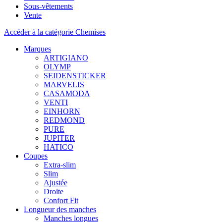
Sous-vêtements
Vente
Accéder à la catégorie Chemises
Marques
ARTIGIANO
OLYMP
SEIDENSTICKER
MARVELIS
CASAMODA
VENTI
EINHORN
REDMOND
PURE
JUPITER
HATICO
Coupes
Extra-slim
Slim
Ajustée
Droite
Confort Fit
Longueur des manches
Manches longues