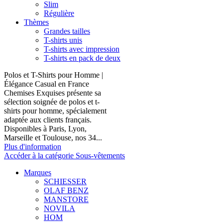
Slim
Régulière
Thèmes
Grandes tailles
T-shirts unis
T-shirts avec impression
T-shirts en pack de deux
Polos et T-Shirts pour Homme |
Élégance Casual en France
Chemises Exquises présente sa
sélection soignée de polos et t-
shirts pour homme, spécialement
adaptée aux clients français.
Disponibles à Paris, Lyon,
Marseille et Toulouse, nos 34...
Plus d'information
Accéder à la catégorie Sous-vêtements
Marques
SCHIESSER
OLAF BENZ
MANSTORE
NOVILA
HOM