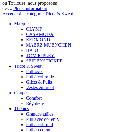
ou Toulouse, nous proposons
des...
Plus d'information
Accéder à la catégorie Tricot & Sweat
Marques
OLYMP
CASAMODA
REDMOND
MAERZ MUENCHEN
HAJO
TOM RIPLEY
SEIDENSTICKER
Tricot & Sweat
Pull-over
Pull à col roulé
Gilets & Pulls
Vestes en tricot
Coupes
Comfort
Régulière
Thèmes
Grandes tailles
Pull avec col en V
Pull à col rond
Pull en coton