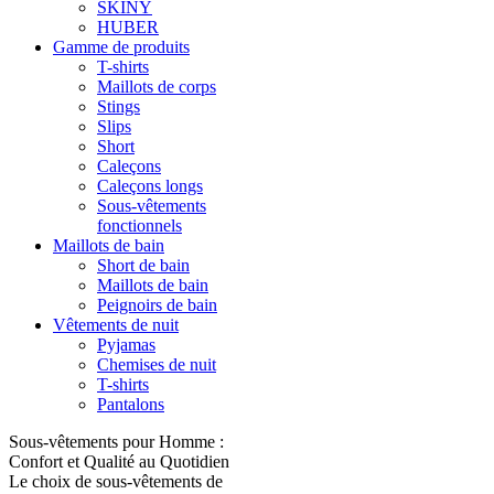
SKINY
HUBER
Gamme de produits
T-shirts
Maillots de corps
Stings
Slips
Short
Caleçons
Caleçons longs
Sous-vêtements
fonctionnels
Maillots de bain
Short de bain
Maillots de bain
Peignoirs de bain
Vêtements de nuit
Pyjamas
Chemises de nuit
T-shirts
Pantalons
Sous-vêtements pour Homme :
Confort et Qualité au Quotidien
Le choix de sous-vêtements de