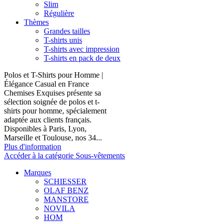
Slim
Régulière
Thèmes
Grandes tailles
T-shirts unis
T-shirts avec impression
T-shirts en pack de deux
Polos et T-Shirts pour Homme |
Élégance Casual en France
Chemises Exquises présente sa
sélection soignée de polos et t-
shirts pour homme, spécialement
adaptée aux clients français.
Disponibles à Paris, Lyon,
Marseille et Toulouse, nos 34...
Plus d'information
Accéder à la catégorie Sous-vêtements
Marques
SCHIESSER
OLAF BENZ
MANSTORE
NOVILA
HOM