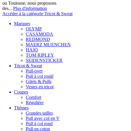
ou Toulouse, nous proposons
des...
Plus d'information
Accéder à la catégorie Tricot & Sweat
Marques
OLYMP
CASAMODA
REDMOND
MAERZ MUENCHEN
HAJO
TOM RIPLEY
SEIDENSTICKER
Tricot & Sweat
Pull-over
Pull à col roulé
Gilets & Pulls
Vestes en tricot
Coupes
Comfort
Régulière
Thèmes
Grandes tailles
Pull avec col en V
Pull à col rond
Pull en coton