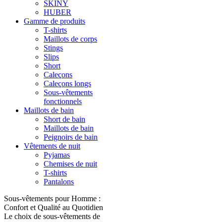
SKINY
HUBER
Gamme de produits
T-shirts
Maillots de corps
Stings
Slips
Short
Caleçons
Caleçons longs
Sous-vêtements
fonctionnels
Maillots de bain
Short de bain
Maillots de bain
Peignoirs de bain
Vêtements de nuit
Pyjamas
Chemises de nuit
T-shirts
Pantalons
Sous-vêtements pour Homme :
Confort et Qualité au Quotidien
Le choix de sous-vêtements de