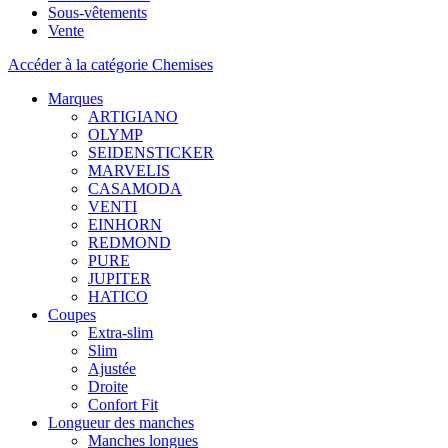
Sous-vêtements
Vente
Accéder à la catégorie Chemises
Marques
ARTIGIANO
OLYMP
SEIDENSTICKER
MARVELIS
CASAMODA
VENTI
EINHORN
REDMOND
PURE
JUPITER
HATICO
Coupes
Extra-slim
Slim
Ajustée
Droite
Confort Fit
Longueur des manches
Manches longues