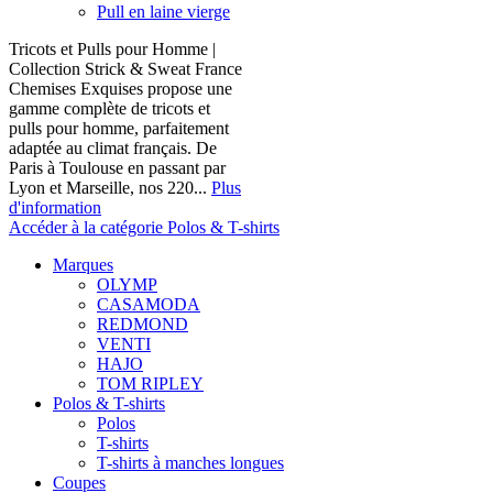
Pull en laine vierge
Tricots et Pulls pour Homme |
Collection Strick & Sweat France
Chemises Exquises propose une
gamme complète de tricots et
pulls pour homme, parfaitement
adaptée au climat français. De
Paris à Toulouse en passant par
Lyon et Marseille, nos 220...
Plus
d'information
Accéder à la catégorie Polos & T-shirts
Marques
OLYMP
CASAMODA
REDMOND
VENTI
HAJO
TOM RIPLEY
Polos & T-shirts
Polos
T-shirts
T-shirts à manches longues
Coupes