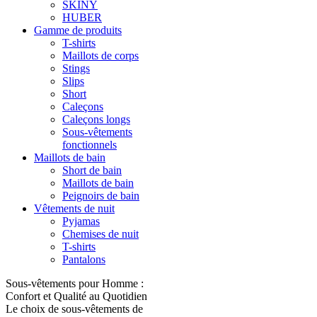
SKINY
HUBER
Gamme de produits
T-shirts
Maillots de corps
Stings
Slips
Short
Caleçons
Caleçons longs
Sous-vêtements
fonctionnels
Maillots de bain
Short de bain
Maillots de bain
Peignoirs de bain
Vêtements de nuit
Pyjamas
Chemises de nuit
T-shirts
Pantalons
Sous-vêtements pour Homme :
Confort et Qualité au Quotidien
Le choix de sous-vêtements de