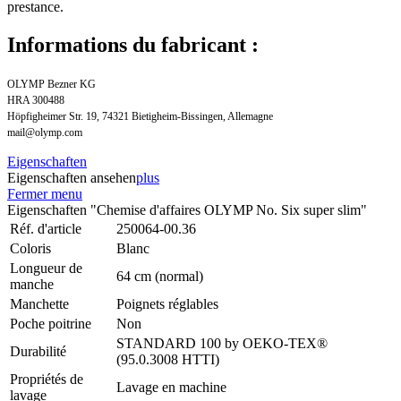
prestance.
Informations du fabricant :
OLYMP Bezner KG
HRA 300488
Höpfigheimer Str. 19, 74321 Bietigheim-Bissingen, Allemagne
mail@olymp.com
Eigenschaften
Eigenschaften ansehen
plus
Fermer menu
Eigenschaften "Chemise d'affaires OLYMP No. Six super slim"
Réf. d'article
250064-00.36
Coloris
Blanc
Longueur de
64 cm (normal)
manche
Manchette
Poignets réglables
Poche poitrine
Non
STANDARD 100 by OEKO-TEX®
Durabilité
(95.0.3008 HTTI)
Propriétés de
Lavage en machine
lavage