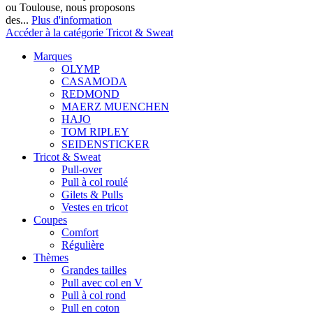
ou Toulouse, nous proposons
des...
Plus d'information
Accéder à la catégorie Tricot & Sweat
Marques
OLYMP
CASAMODA
REDMOND
MAERZ MUENCHEN
HAJO
TOM RIPLEY
SEIDENSTICKER
Tricot & Sweat
Pull-over
Pull à col roulé
Gilets & Pulls
Vestes en tricot
Coupes
Comfort
Régulière
Thèmes
Grandes tailles
Pull avec col en V
Pull à col rond
Pull en coton