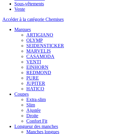
Sous-vêtements
Vente
Accéder à la catégorie Chemises
Marques
ARTIGIANO
OLYMP
SEIDENSTICKER
MARVELIS
CASAMODA
VENTI
EINHORN
REDMOND
PURE
JUPITER
HATICO
Coupes
Extra-slim
Slim
Ajustée
Droite
Confort Fit
Longueur des manches
Manches longues