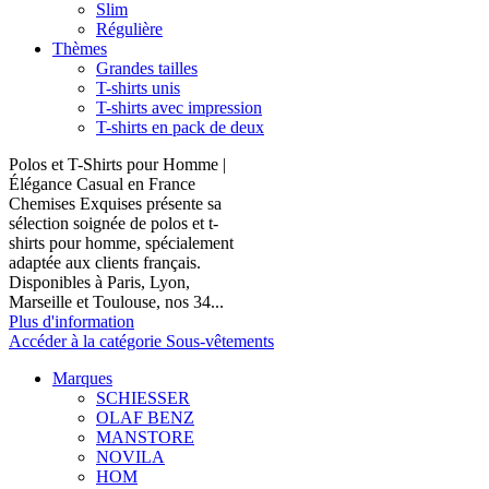
Slim
Régulière
Thèmes
Grandes tailles
T-shirts unis
T-shirts avec impression
T-shirts en pack de deux
Polos et T-Shirts pour Homme |
Élégance Casual en France
Chemises Exquises présente sa
sélection soignée de polos et t-
shirts pour homme, spécialement
adaptée aux clients français.
Disponibles à Paris, Lyon,
Marseille et Toulouse, nos 34...
Plus d'information
Accéder à la catégorie Sous-vêtements
Marques
SCHIESSER
OLAF BENZ
MANSTORE
NOVILA
HOM