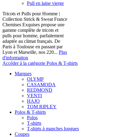
Pull en laine vierge
Tricots et Pulls pour Homme |
Collection Strick & Sweat France
Chemises Exquises propose une
gamme complète de tricots et
pulls pour homme, parfaitement
adaptée au climat français. De
Paris à Toulouse en passant par
Lyon et Marseille, nos 220...
Plus
d'information
Accéder à la catégorie Polos & T-shirts
Marques
OLYMP
CASAMODA
REDMOND
VENTI
HAJO
TOM RIPLEY
Polos & T-shirts
Polos
T-shirts
T-shirts à manches longues
Coupes