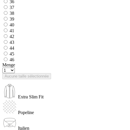
36
37
38
39
40
41
42
43
44
45
46
Menge
Aucune taille sélectionnée
Extra Slim Fit
Popeline
Italien