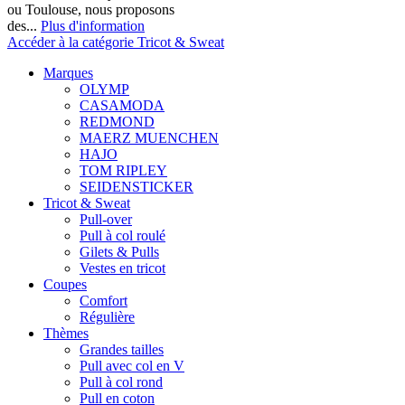
ou Toulouse, nous proposons
des...
Plus d'information
Accéder à la catégorie Tricot & Sweat
Marques
OLYMP
CASAMODA
REDMOND
MAERZ MUENCHEN
HAJO
TOM RIPLEY
SEIDENSTICKER
Tricot & Sweat
Pull-over
Pull à col roulé
Gilets & Pulls
Vestes en tricot
Coupes
Comfort
Régulière
Thèmes
Grandes tailles
Pull avec col en V
Pull à col rond
Pull en coton