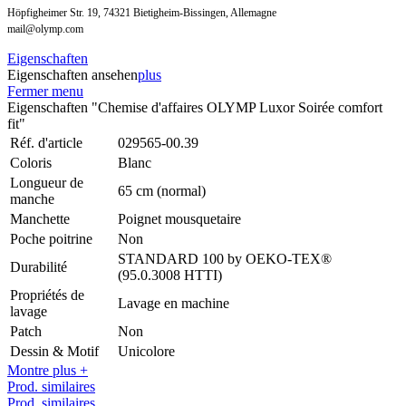
Höpfigheimer Str. 19, 74321 Bietigheim-Bissingen, Allemagne
mail@olymp.com
Eigenschaften
Eigenschaften ansehen
plus
Fermer menu
Eigenschaften "Chemise d'affaires OLYMP Luxor Soirée comfort
fit"
Réf. d'article
029565-00.39
Coloris
Blanc
Longueur de
65 cm (normal)
manche
Manchette
Poignet mousquetaire
Poche poitrine
Non
STANDARD 100 by OEKO-TEX®
Durabilité
(95.0.3008 HTTI)
Propriétés de
Lavage en machine
lavage
Patch
Non
Dessin & Motif
Unicolore
Montre plus +
Prod. similaires
Prod. similaires