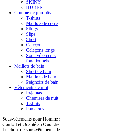
SKINY
HUBER
Gamme de produits
T-shirts
Maillots de corps
Stings
Slips
Short
Caleçons
Caleçons longs
Sous-vêtements
fonctionnels
Maillots de bain
Short de bain
Maillots de bain
Peignoirs de bain
Vêtements de nuit
Pyjamas
Chemises de nuit
T-shirts
Pantalons
Sous-vêtements pour Homme :
Confort et Qualité au Quotidien
Le choix de sous-vêtements de