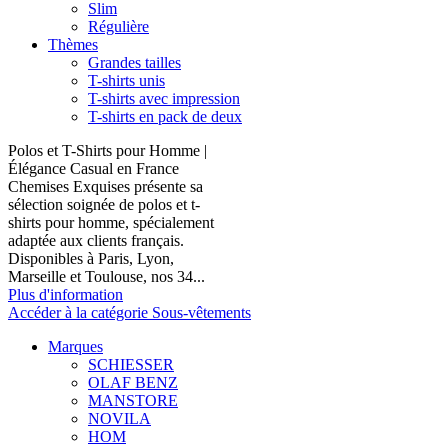
Slim
Régulière
Thèmes
Grandes tailles
T-shirts unis
T-shirts avec impression
T-shirts en pack de deux
Polos et T-Shirts pour Homme |
Élégance Casual en France
Chemises Exquises présente sa
sélection soignée de polos et t-
shirts pour homme, spécialement
adaptée aux clients français.
Disponibles à Paris, Lyon,
Marseille et Toulouse, nos 34...
Plus d'information
Accéder à la catégorie Sous-vêtements
Marques
SCHIESSER
OLAF BENZ
MANSTORE
NOVILA
HOM