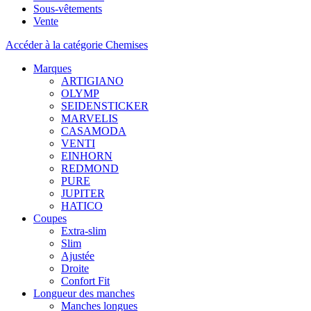
Sous-vêtements
Vente
Accéder à la catégorie Chemises
Marques
ARTIGIANO
OLYMP
SEIDENSTICKER
MARVELIS
CASAMODA
VENTI
EINHORN
REDMOND
PURE
JUPITER
HATICO
Coupes
Extra-slim
Slim
Ajustée
Droite
Confort Fit
Longueur des manches
Manches longues