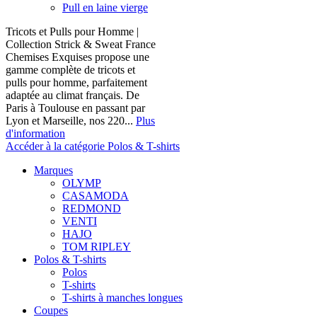
Pull en laine vierge
Tricots et Pulls pour Homme |
Collection Strick & Sweat France
Chemises Exquises propose une
gamme complète de tricots et
pulls pour homme, parfaitement
adaptée au climat français. De
Paris à Toulouse en passant par
Lyon et Marseille, nos 220...
Plus
d'information
Accéder à la catégorie Polos & T-shirts
Marques
OLYMP
CASAMODA
REDMOND
VENTI
HAJO
TOM RIPLEY
Polos & T-shirts
Polos
T-shirts
T-shirts à manches longues
Coupes