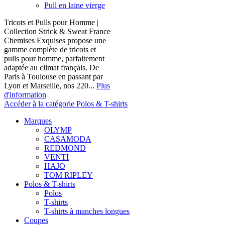
Pull en laine vierge
Tricots et Pulls pour Homme |
Collection Strick & Sweat France
Chemises Exquises propose une
gamme complète de tricots et
pulls pour homme, parfaitement
adaptée au climat français. De
Paris à Toulouse en passant par
Lyon et Marseille, nos 220...
Plus
d'information
Accéder à la catégorie Polos & T-shirts
Marques
OLYMP
CASAMODA
REDMOND
VENTI
HAJO
TOM RIPLEY
Polos & T-shirts
Polos
T-shirts
T-shirts à manches longues
Coupes