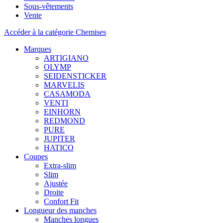
Sous-vêtements
Vente
Accéder à la catégorie Chemises
Marques
ARTIGIANO
OLYMP
SEIDENSTICKER
MARVELIS
CASAMODA
VENTI
EINHORN
REDMOND
PURE
JUPITER
HATICO
Coupes
Extra-slim
Slim
Ajustée
Droite
Confort Fit
Longueur des manches
Manches longues