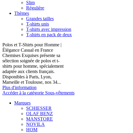
Slim
Régulière
Thèmes
Grandes tailles
T-shirts unis
T-shirts avec impression
T-shirts en pack de deux
Polos et T-Shirts pour Homme |
Élégance Casual en France
Chemises Exquises présente sa
sélection soignée de polos et t-
shirts pour homme, spécialement
adaptée aux clients français.
Disponibles à Paris, Lyon,
Marseille et Toulouse, nos 34...
Plus d'information
Accéder à la catégorie Sous-vêtements
Marques
SCHIESSER
OLAF BENZ
MANSTORE
NOVILA
HOM