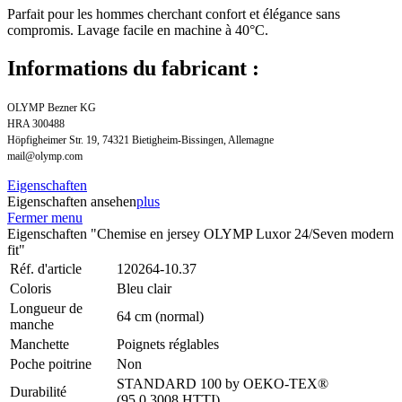
Parfait pour les hommes cherchant confort et élégance sans
compromis. Lavage facile en machine à 40°C.
Informations du fabricant :
OLYMP Bezner KG
HRA 300488
Höpfigheimer Str. 19, 74321 Bietigheim-Bissingen, Allemagne
mail@olymp.com
Eigenschaften
Eigenschaften ansehen
plus
Fermer menu
Eigenschaften "Chemise en jersey OLYMP Luxor 24/Seven modern
fit"
Réf. d'article
120264-10.37
Coloris
Bleu clair
Longueur de
64 cm (normal)
manche
Manchette
Poignets réglables
Poche poitrine
Non
STANDARD 100 by OEKO-TEX®
Durabilité
(95.0.3008 HTTI)