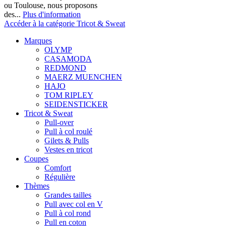
ou Toulouse, nous proposons
des...
Plus d'information
Accéder à la catégorie Tricot & Sweat
Marques
OLYMP
CASAMODA
REDMOND
MAERZ MUENCHEN
HAJO
TOM RIPLEY
SEIDENSTICKER
Tricot & Sweat
Pull-over
Pull à col roulé
Gilets & Pulls
Vestes en tricot
Coupes
Comfort
Régulière
Thèmes
Grandes tailles
Pull avec col en V
Pull à col rond
Pull en coton