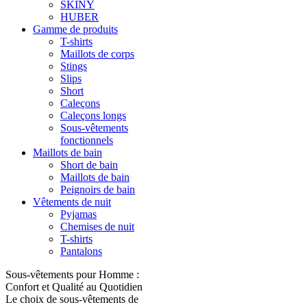
SKINY
HUBER
Gamme de produits
T-shirts
Maillots de corps
Stings
Slips
Short
Caleçons
Caleçons longs
Sous-vêtements
fonctionnels
Maillots de bain
Short de bain
Maillots de bain
Peignoirs de bain
Vêtements de nuit
Pyjamas
Chemises de nuit
T-shirts
Pantalons
Sous-vêtements pour Homme :
Confort et Qualité au Quotidien
Le choix de sous-vêtements de