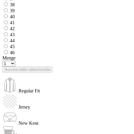
38
39
40
41
42
43
44
45
46
Menge
Aucune taille sélectionnée
Regular Fit
Jersey
New Kent