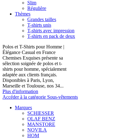
Slim
Régulière
Thèmes
Grandes tailles
T-shirts unis
T-shirts avec impression
T-shirts en pack de deux
Polos et T-Shirts pour Homme |
Élégance Casual en France
Chemises Exquises présente sa
sélection soignée de polos et t-
shirts pour homme, spécialement
adaptée aux clients français.
Disponibles à Paris, Lyon,
Marseille et Toulouse, nos 34...
Plus d'information
Accéder à la catégorie Sous-vêtements
Marques
SCHIESSER
OLAF BENZ
MANSTORE
NOVILA
HOM