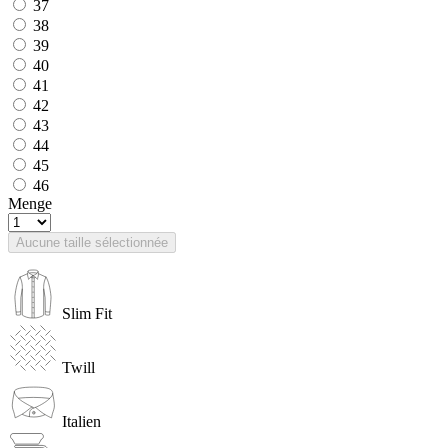
37
38
39
40
41
42
43
44
45
46
Menge
Aucune taille sélectionnée
Slim Fit
Twill
Italien