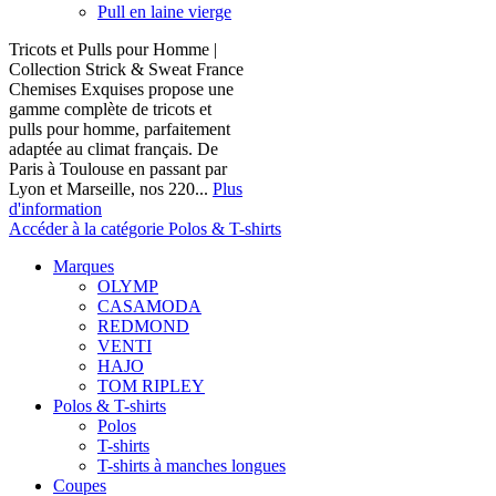
Pull en laine vierge
Tricots et Pulls pour Homme |
Collection Strick & Sweat France
Chemises Exquises propose une
gamme complète de tricots et
pulls pour homme, parfaitement
adaptée au climat français. De
Paris à Toulouse en passant par
Lyon et Marseille, nos 220...
Plus
d'information
Accéder à la catégorie Polos & T-shirts
Marques
OLYMP
CASAMODA
REDMOND
VENTI
HAJO
TOM RIPLEY
Polos & T-shirts
Polos
T-shirts
T-shirts à manches longues
Coupes