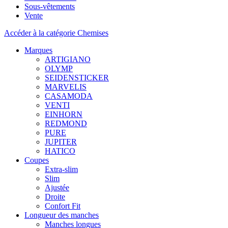
Sous-vêtements
Vente
Accéder à la catégorie Chemises
Marques
ARTIGIANO
OLYMP
SEIDENSTICKER
MARVELIS
CASAMODA
VENTI
EINHORN
REDMOND
PURE
JUPITER
HATICO
Coupes
Extra-slim
Slim
Ajustée
Droite
Confort Fit
Longueur des manches
Manches longues