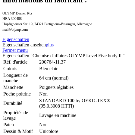
OLYMP Bezner KG
HRA 300488
Höpfigheimer Str. 19, 74321 Bietigheim-Bissingen, Allemagne
mail@olymp.com
Eigenschaften
Eigenschaften ansehen
plus
Fermer menu
Eigenschaften "Chemise d'affaires OLYMP Level Five body fit"
Réf. d'article
200764-11.37
Coloris
Bleu clair
Longueur de
64 cm (normal)
manche
Manchette
Poignets réglables
Poche poitrine
Non
STANDARD 100 by OEKO-TEX®
Durabilité
(95.0.3008 HTTI)
Propriétés de
Lavage en machine
lavage
Patch
Non
Dessin & Motif
Unicolore