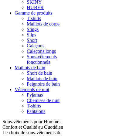
SKINY
HUBER
Gamme de produits
T-shirts
Maillots de corps
Stings
Slips
Short
Caleçons
Caleçons longs
Sous-vêtements
fonctionnels
Maillots de bain
Short de bain
Maillots de bain
Peignoirs de bain
Vêtements de nuit
Pyjamas
Chemises de nuit
T-shirts
Pantalons
Sous-vêtements pour Homme :
Confort et Qualité au Quotidien
Le choix de sous-vêtements de