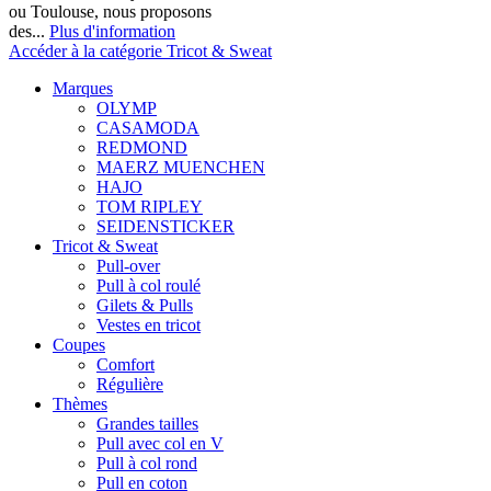
ou Toulouse, nous proposons
des...
Plus d'information
Accéder à la catégorie Tricot & Sweat
Marques
OLYMP
CASAMODA
REDMOND
MAERZ MUENCHEN
HAJO
TOM RIPLEY
SEIDENSTICKER
Tricot & Sweat
Pull-over
Pull à col roulé
Gilets & Pulls
Vestes en tricot
Coupes
Comfort
Régulière
Thèmes
Grandes tailles
Pull avec col en V
Pull à col rond
Pull en coton