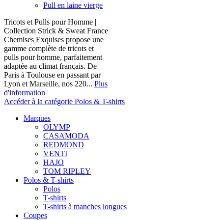
Pull en laine vierge
Tricots et Pulls pour Homme |
Collection Strick & Sweat France
Chemises Exquises propose une
gamme complète de tricots et
pulls pour homme, parfaitement
adaptée au climat français. De
Paris à Toulouse en passant par
Lyon et Marseille, nos 220...
Plus
d'information
Accéder à la catégorie Polos & T-shirts
Marques
OLYMP
CASAMODA
REDMOND
VENTI
HAJO
TOM RIPLEY
Polos & T-shirts
Polos
T-shirts
T-shirts à manches longues
Coupes