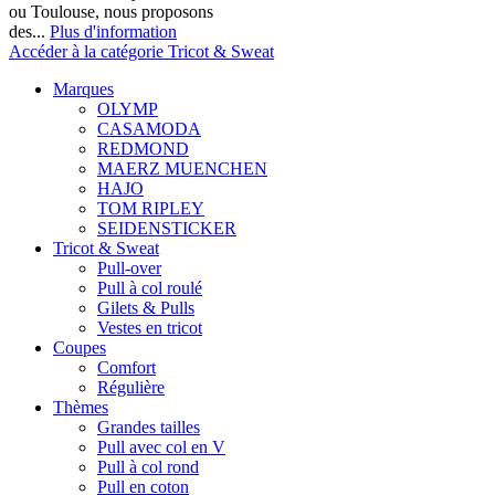
ou Toulouse, nous proposons
des...
Plus d'information
Accéder à la catégorie Tricot & Sweat
Marques
OLYMP
CASAMODA
REDMOND
MAERZ MUENCHEN
HAJO
TOM RIPLEY
SEIDENSTICKER
Tricot & Sweat
Pull-over
Pull à col roulé
Gilets & Pulls
Vestes en tricot
Coupes
Comfort
Régulière
Thèmes
Grandes tailles
Pull avec col en V
Pull à col rond
Pull en coton