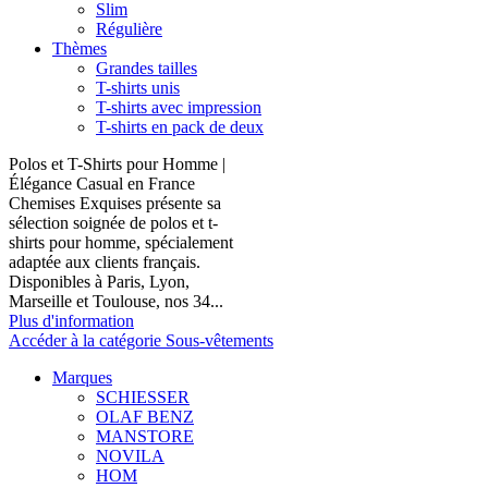
Slim
Régulière
Thèmes
Grandes tailles
T-shirts unis
T-shirts avec impression
T-shirts en pack de deux
Polos et T-Shirts pour Homme |
Élégance Casual en France
Chemises Exquises présente sa
sélection soignée de polos et t-
shirts pour homme, spécialement
adaptée aux clients français.
Disponibles à Paris, Lyon,
Marseille et Toulouse, nos 34...
Plus d'information
Accéder à la catégorie Sous-vêtements
Marques
SCHIESSER
OLAF BENZ
MANSTORE
NOVILA
HOM