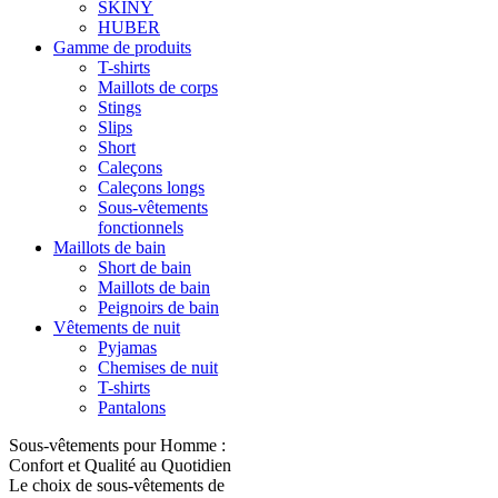
SKINY
HUBER
Gamme de produits
T-shirts
Maillots de corps
Stings
Slips
Short
Caleçons
Caleçons longs
Sous-vêtements
fonctionnels
Maillots de bain
Short de bain
Maillots de bain
Peignoirs de bain
Vêtements de nuit
Pyjamas
Chemises de nuit
T-shirts
Pantalons
Sous-vêtements pour Homme :
Confort et Qualité au Quotidien
Le choix de sous-vêtements de