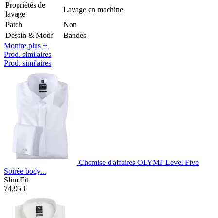
Propriétés de
Lavage en machine
lavage
Patch
Non
Dessin & Motif
Bandes
Montre plus +
Prod. similaires
Prod. similaires
Chemise d'affaires OLYMP Level Five
Soirée body...
Slim Fit
74,95 €