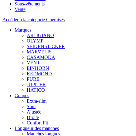
Sous-vêtements
Vente
Accéder à la catégorie Chemises
Marques
ARTIGIANO
OLYMP
SEIDENSTICKER
MARVELIS
CASAMODA
VENTI
EINHORN
REDMOND
PURE
JUPITER
HATICO
Coupes
Extra-slim
Slim
Ajustée
Droite
Confort Fit
Longueur des manches
Manches longues