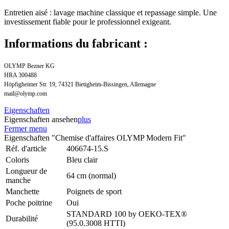
Entretien aisé : lavage machine classique et repassage simple. Une
investissement fiable pour le professionnel exigeant.
Informations du fabricant :
OLYMP Bezner KG
HRA 300488
Höpfigheimer Str. 19, 74321 Bietigheim-Bissingen, Allemagne
mail@olymp.com
Eigenschaften
Eigenschaften ansehen
plus
Fermer menu
Eigenschaften "Chemise d'affaires OLYMP Modern Fit"
Réf. d'article
406674-15.S
Coloris
Bleu clair
Longueur de
64 cm (normal)
manche
Manchette
Poignets de sport
Poche poitrine
Oui
STANDARD 100 by OEKO-TEX®
Durabilité
(95.0.3008 HTTI)