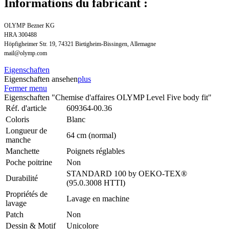
Informations du fabricant :
OLYMP Bezner KG
HRA 300488
Höpfigheimer Str. 19, 74321 Bietigheim-Bissingen, Allemagne
mail@olymp.com
Eigenschaften
Eigenschaften ansehen
plus
Fermer menu
Eigenschaften "Chemise d'affaires OLYMP Level Five body fit"
Réf. d'article
609364-00.36
Coloris
Blanc
Longueur de
64 cm (normal)
manche
Manchette
Poignets réglables
Poche poitrine
Non
STANDARD 100 by OEKO-TEX®
Durabilité
(95.0.3008 HTTI)
Propriétés de
Lavage en machine
lavage
Patch
Non
Dessin & Motif
Unicolore