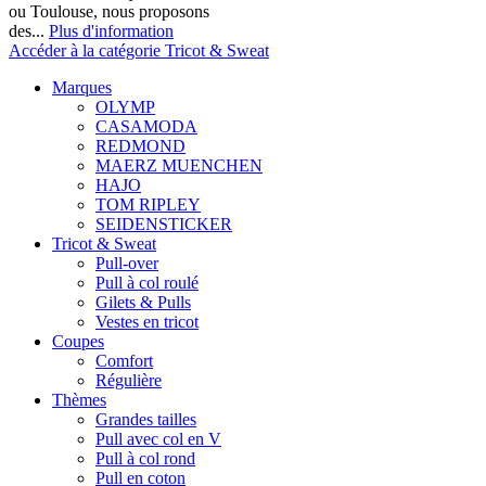
ou Toulouse, nous proposons
des...
Plus d'information
Accéder à la catégorie Tricot & Sweat
Marques
OLYMP
CASAMODA
REDMOND
MAERZ MUENCHEN
HAJO
TOM RIPLEY
SEIDENSTICKER
Tricot & Sweat
Pull-over
Pull à col roulé
Gilets & Pulls
Vestes en tricot
Coupes
Comfort
Régulière
Thèmes
Grandes tailles
Pull avec col en V
Pull à col rond
Pull en coton