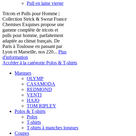
Pull en laine vierge
Tricots et Pulls pour Homme |
Collection Strick & Sweat France
Chemises Exquises propose une
gamme complète de tricots et
pulls pour homme, parfaitement
adaptée au climat français. De
Paris à Toulouse en passant par
Lyon et Marseille, nos 220...
Plus
d'information
Accéder à la catégorie Polos & T-shirts
Marques
OLYMP
CASAMODA
REDMOND
VENTI
HAJO
TOM RIPLEY
Polos & T-shirts
Polos
T-shirts
T-shirts à manches longues
Coupes