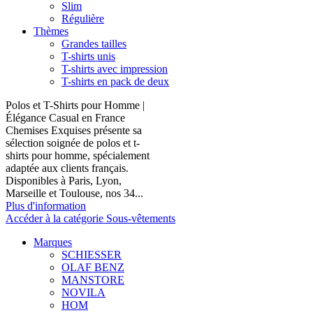
Slim
Régulière
Thèmes
Grandes tailles
T-shirts unis
T-shirts avec impression
T-shirts en pack de deux
Polos et T-Shirts pour Homme |
Élégance Casual en France
Chemises Exquises présente sa
sélection soignée de polos et t-
shirts pour homme, spécialement
adaptée aux clients français.
Disponibles à Paris, Lyon,
Marseille et Toulouse, nos 34...
Plus d'information
Accéder à la catégorie Sous-vêtements
Marques
SCHIESSER
OLAF BENZ
MANSTORE
NOVILA
HOM