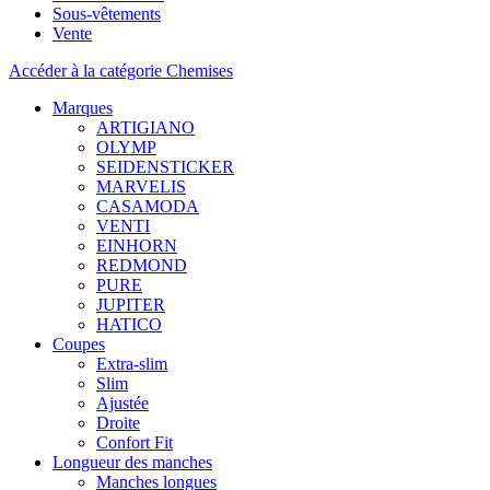
Sous-vêtements
Vente
Accéder à la catégorie Chemises
Marques
ARTIGIANO
OLYMP
SEIDENSTICKER
MARVELIS
CASAMODA
VENTI
EINHORN
REDMOND
PURE
JUPITER
HATICO
Coupes
Extra-slim
Slim
Ajustée
Droite
Confort Fit
Longueur des manches
Manches longues