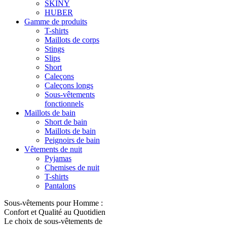
SKINY
HUBER
Gamme de produits
T-shirts
Maillots de corps
Stings
Slips
Short
Caleçons
Caleçons longs
Sous-vêtements
fonctionnels
Maillots de bain
Short de bain
Maillots de bain
Peignoirs de bain
Vêtements de nuit
Pyjamas
Chemises de nuit
T-shirts
Pantalons
Sous-vêtements pour Homme :
Confort et Qualité au Quotidien
Le choix de sous-vêtements de