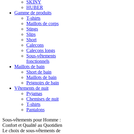
SKINY
HUBER
Gamme de produits
T-shirts
Maillots de corps
Stings
Slips
Short
Caleçons
Caleçons longs
Sous-vêtements
fonctionnels
Maillots de bain
Short de bain
Maillots de bain
Peignoirs de bain
Vêtements de nuit
Pyjamas
Chemises de nuit
T-shirts
Pantalons
Sous-vêtements pour Homme :
Confort et Qualité au Quotidien
Le choix de sous-vêtements de