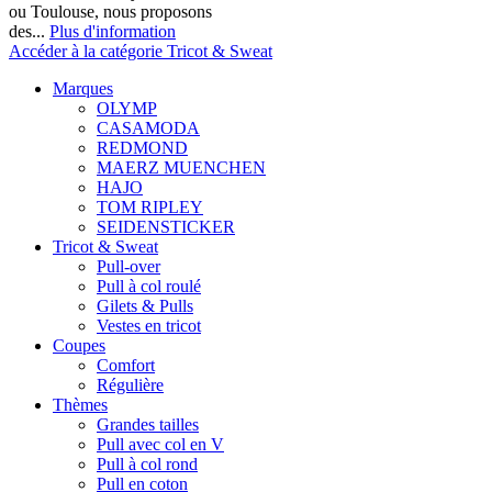
ou Toulouse, nous proposons
des...
Plus d'information
Accéder à la catégorie Tricot & Sweat
Marques
OLYMP
CASAMODA
REDMOND
MAERZ MUENCHEN
HAJO
TOM RIPLEY
SEIDENSTICKER
Tricot & Sweat
Pull-over
Pull à col roulé
Gilets & Pulls
Vestes en tricot
Coupes
Comfort
Régulière
Thèmes
Grandes tailles
Pull avec col en V
Pull à col rond
Pull en coton