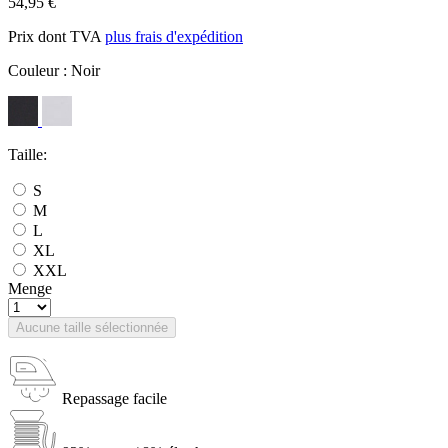
54,95 €
Prix dont TVA
plus frais d'expédition
Couleur :
Noir
Taille:
S
M
L
XL
XXL
Menge
Aucune taille sélectionnée
Repassage facile