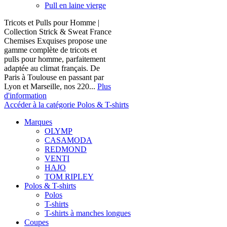
Pull en laine vierge
Tricots et Pulls pour Homme |
Collection Strick & Sweat France
Chemises Exquises propose une
gamme complète de tricots et
pulls pour homme, parfaitement
adaptée au climat français. De
Paris à Toulouse en passant par
Lyon et Marseille, nos 220...
Plus
d'information
Accéder à la catégorie Polos & T-shirts
Marques
OLYMP
CASAMODA
REDMOND
VENTI
HAJO
TOM RIPLEY
Polos & T-shirts
Polos
T-shirts
T-shirts à manches longues
Coupes