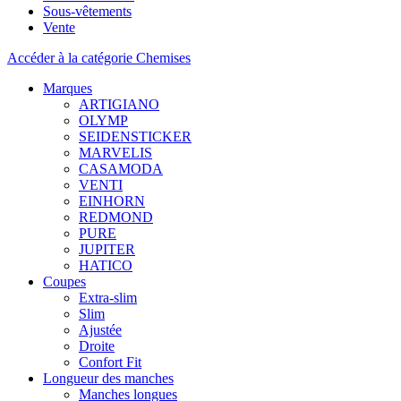
Sous-vêtements
Vente
Accéder à la catégorie Chemises
Marques
ARTIGIANO
OLYMP
SEIDENSTICKER
MARVELIS
CASAMODA
VENTI
EINHORN
REDMOND
PURE
JUPITER
HATICO
Coupes
Extra-slim
Slim
Ajustée
Droite
Confort Fit
Longueur des manches
Manches longues