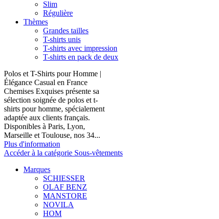
Slim
Régulière
Thèmes
Grandes tailles
T-shirts unis
T-shirts avec impression
T-shirts en pack de deux
Polos et T-Shirts pour Homme |
Élégance Casual en France
Chemises Exquises présente sa
sélection soignée de polos et t-
shirts pour homme, spécialement
adaptée aux clients français.
Disponibles à Paris, Lyon,
Marseille et Toulouse, nos 34...
Plus d'information
Accéder à la catégorie Sous-vêtements
Marques
SCHIESSER
OLAF BENZ
MANSTORE
NOVILA
HOM