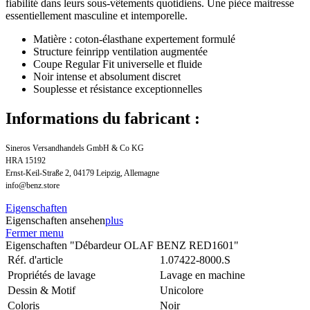
fiabilité dans leurs sous-vêtements quotidiens. Une pièce maitresse
essentiellement masculine et intemporelle.
Matière : coton-élasthane expertement formulé
Structure feinripp ventilation augmentée
Coupe Regular Fit universelle et fluide
Noir intense et absolument discret
Souplesse et résistance exceptionnelles
Informations du fabricant :
Sineros Versandhandels GmbH & Co KG
HRA 15192
Ernst-Keil-Straße 2, 04179 Leipzig, Allemagne
info@benz.store
Eigenschaften
Eigenschaften ansehen
plus
Fermer menu
Eigenschaften "Débardeur OLAF BENZ RED1601"
Réf. d'article
1.07422-8000.S
Propriétés de lavage
Lavage en machine
Dessin & Motif
Unicolore
Coloris
Noir