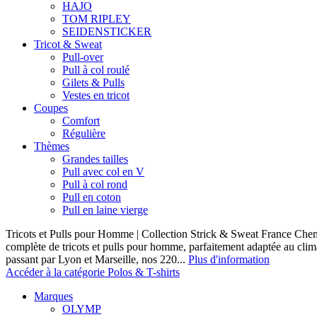
HAJO
TOM RIPLEY
SEIDENSTICKER
Tricot & Sweat
Pull-over
Pull à col roulé
Gilets & Pulls
Vestes en tricot
Coupes
Comfort
Régulière
Thèmes
Grandes tailles
Pull avec col en V
Pull à col rond
Pull en coton
Pull en laine vierge
Tricots et Pulls pour Homme | Collection Strick & Sweat France Ch
complète de tricots et pulls pour homme, parfaitement adaptée au clim
passant par Lyon et Marseille, nos 220...
Plus d'information
Accéder à la catégorie Polos & T-shirts
Marques
OLYMP