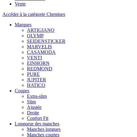
Vente
Accéder à la catégorie Chemises
Marques
ARTIGIANO
OLYMP
SEIDENSTICKER
MARVELIS
CASAMODA
VENTI
EINHORN
REDMOND
PURE
JUPITER
HATICO
Coupes
Extra-slim
Slim
Ajustée
Droite
Confort Fit
Longueur des manches
Manches longues
Manches courtes