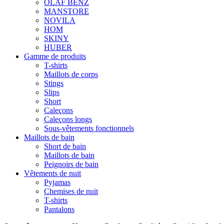
OLAF BENZ
MANSTORE
NOVILA
HOM
SKINY
HUBER
Gamme de produits
T-shirts
Maillots de corps
Stings
Slips
Short
Caleçons
Caleçons longs
Sous-vêtements fonctionnels
Maillots de bain
Short de bain
Maillots de bain
Peignoirs de bain
Vêtements de nuit
Pyjamas
Chemises de nuit
T-shirts
Pantalons