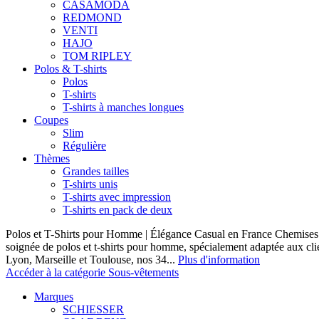
CASAMODA
REDMOND
VENTI
HAJO
TOM RIPLEY
Polos & T-shirts
Polos
T-shirts
T-shirts à manches longues
Coupes
Slim
Régulière
Thèmes
Grandes tailles
T-shirts unis
T-shirts avec impression
T-shirts en pack de deux
Polos et T-Shirts pour Homme | Élégance Casual en France Chemises 
soignée de polos et t-shirts pour homme, spécialement adaptée aux clie
Lyon, Marseille et Toulouse, nos 34...
Plus d'information
Accéder à la catégorie Sous-vêtements
Marques
SCHIESSER