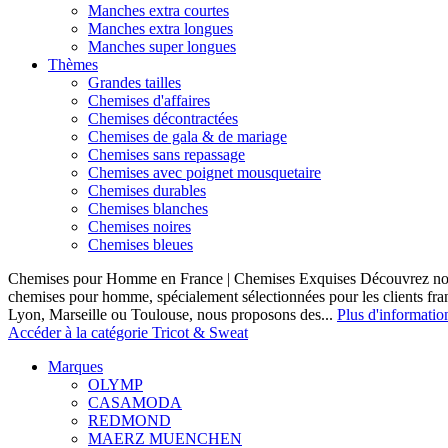
Manches extra courtes
Manches extra longues
Manches super longues
Thèmes
Grandes tailles
Chemises d'affaires
Chemises décontractées
Chemises de gala & de mariage
Chemises sans repassage
Chemises avec poignet mousquetaire
Chemises durables
Chemises blanches
Chemises noires
Chemises bleues
Chemises pour Homme en France | Chemises Exquises Découvrez notre
chemises pour homme, spécialement sélectionnées pour les clients fran
Lyon, Marseille ou Toulouse, nous proposons des...
Plus d'informatio
Accéder à la catégorie Tricot & Sweat
Marques
OLYMP
CASAMODA
REDMOND
MAERZ MUENCHEN