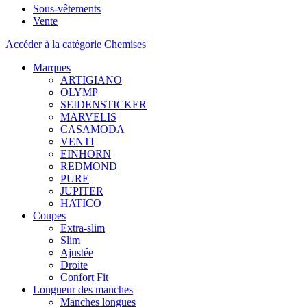
Sous-vêtements
Vente
Accéder à la catégorie Chemises
Marques
ARTIGIANO
OLYMP
SEIDENSTICKER
MARVELIS
CASAMODA
VENTI
EINHORN
REDMOND
PURE
JUPITER
HATICO
Coupes
Extra-slim
Slim
Ajustée
Droite
Confort Fit
Longueur des manches
Manches longues