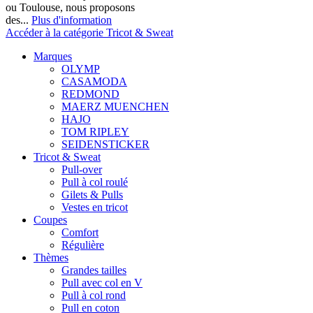
ou Toulouse, nous proposons
des...
Plus d'information
Accéder à la catégorie Tricot & Sweat
Marques
OLYMP
CASAMODA
REDMOND
MAERZ MUENCHEN
HAJO
TOM RIPLEY
SEIDENSTICKER
Tricot & Sweat
Pull-over
Pull à col roulé
Gilets & Pulls
Vestes en tricot
Coupes
Comfort
Régulière
Thèmes
Grandes tailles
Pull avec col en V
Pull à col rond
Pull en coton