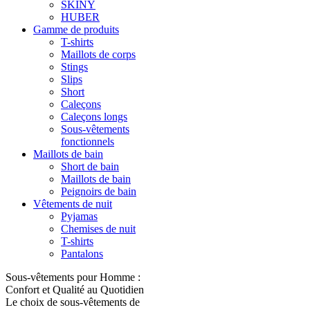
SKINY
HUBER
Gamme de produits
T-shirts
Maillots de corps
Stings
Slips
Short
Caleçons
Caleçons longs
Sous-vêtements
fonctionnels
Maillots de bain
Short de bain
Maillots de bain
Peignoirs de bain
Vêtements de nuit
Pyjamas
Chemises de nuit
T-shirts
Pantalons
Sous-vêtements pour Homme :
Confort et Qualité au Quotidien
Le choix de sous-vêtements de