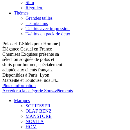
Slim
Régulière
Thèmes
Grandes tailles
T-shirts unis
T-shirts avec impression
T-shirts en pack de deux
Polos et T-Shirts pour Homme |
Élégance Casual en France
Chemises Exquises présente sa
sélection soignée de polos et t-
shirts pour homme, spécialement
adaptée aux clients français.
Disponibles à Paris, Lyon,
Marseille et Toulouse, nos 34...
Plus d'information
Accéder à la catégorie Sous-vêtements
Marques
SCHIESSER
OLAF BENZ
MANSTORE
NOVILA
HOM