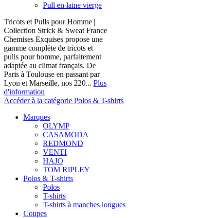
Pull en laine vierge
Tricots et Pulls pour Homme |
Collection Strick & Sweat France
Chemises Exquises propose une
gamme complète de tricots et
pulls pour homme, parfaitement
adaptée au climat français. De
Paris à Toulouse en passant par
Lyon et Marseille, nos 220...
Plus
d'information
Accéder à la catégorie Polos & T-shirts
Marques
OLYMP
CASAMODA
REDMOND
VENTI
HAJO
TOM RIPLEY
Polos & T-shirts
Polos
T-shirts
T-shirts à manches longues
Coupes