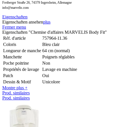
Freiberger Straße 26, 74379 Ingersheim, Allemagne
info@marvelis.com
Eigenschaften
Eigenschaften ansehen
plus
Fermer menu
Eigenschaften "Chemise d'affaires MARVELIS Body Fit"
Réf. d'article
757964-11.36
Coloris
Bleu clair
Longueur de manche
64 cm (normal)
Manchette
Poignets réglables
Poche poitrine
Non
Propriétés de lavage
Lavage en machine
Patch
Oui
Dessin & Motif
Unicolore
Montre plus +
Prod. similaires
Prod. similaires