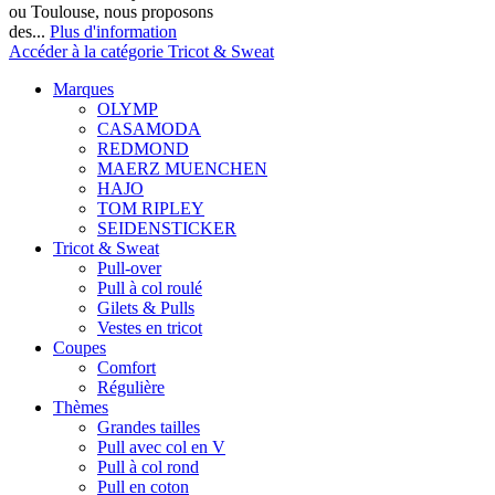
ou Toulouse, nous proposons
des...
Plus d'information
Accéder à la catégorie Tricot & Sweat
Marques
OLYMP
CASAMODA
REDMOND
MAERZ MUENCHEN
HAJO
TOM RIPLEY
SEIDENSTICKER
Tricot & Sweat
Pull-over
Pull à col roulé
Gilets & Pulls
Vestes en tricot
Coupes
Comfort
Régulière
Thèmes
Grandes tailles
Pull avec col en V
Pull à col rond
Pull en coton