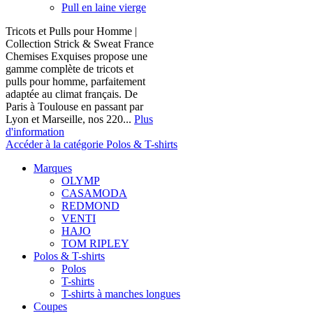
Pull en laine vierge
Tricots et Pulls pour Homme |
Collection Strick & Sweat France
Chemises Exquises propose une
gamme complète de tricots et
pulls pour homme, parfaitement
adaptée au climat français. De
Paris à Toulouse en passant par
Lyon et Marseille, nos 220...
Plus
d'information
Accéder à la catégorie Polos & T-shirts
Marques
OLYMP
CASAMODA
REDMOND
VENTI
HAJO
TOM RIPLEY
Polos & T-shirts
Polos
T-shirts
T-shirts à manches longues
Coupes