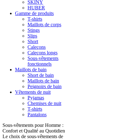
SKINY
HUBER
Gamme de produits
T-shirts
Maillots de corps
Stings
Slips
Short
Caleçons
Caleçons longs
Sous-vêtements
fonctionnels
Maillots de bain
Short de bain
Maillots de bain
Peignoirs de bain
Vêtements de nuit
Pyjamas
Chemises de nuit
T-shirts
Pantalons
Sous-vêtements pour Homme :
Confort et Qualité au Quotidien
Le choix de sous-vêtements de