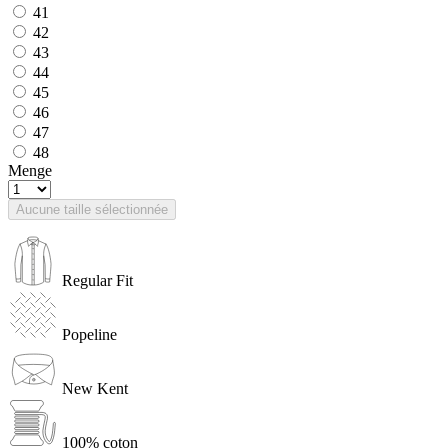
41
42
43
44
45
46
47
48
Menge
Aucune taille sélectionnée
Regular Fit
Popeline
New Kent
100% coton