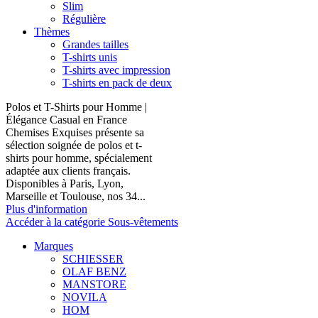
Slim
Régulière
Thèmes
Grandes tailles
T-shirts unis
T-shirts avec impression
T-shirts en pack de deux
Polos et T-Shirts pour Homme |
Élégance Casual en France
Chemises Exquises présente sa
sélection soignée de polos et t-
shirts pour homme, spécialement
adaptée aux clients français.
Disponibles à Paris, Lyon,
Marseille et Toulouse, nos 34...
Plus d'information
Accéder à la catégorie Sous-vêtements
Marques
SCHIESSER
OLAF BENZ
MANSTORE
NOVILA
HOM