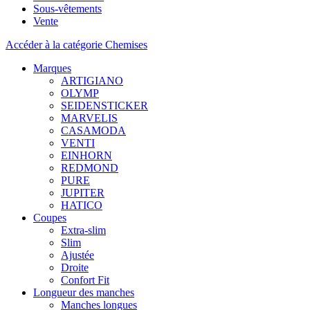
Sous-vêtements
Vente
Accéder à la catégorie Chemises
Marques
ARTIGIANO
OLYMP
SEIDENSTICKER
MARVELIS
CASAMODA
VENTI
EINHORN
REDMOND
PURE
JUPITER
HATICO
Coupes
Extra-slim
Slim
Ajustée
Droite
Confort Fit
Longueur des manches
Manches longues