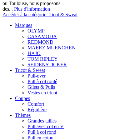
ou Toulouse, nous proposons
des...
Plus d'information
Accéder à la catégorie Tricot & Sweat
Marques
OLYMP
CASAMODA
REDMOND
MAERZ MUENCHEN
HAJO
TOM RIPLEY
SEIDENSTICKER
Tricot & Sweat
Pull-over
Pull à col roulé
Gilets & Pulls
Vestes en tricot
Coupes
Comfort
Régulière
Thèmes
Grandes tailles
Pull avec col en V
Pull à col rond
Pull en coton