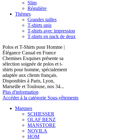
Slim
Régulière
Thèmes
Grandes tailles
T-shirts unis
T-shirts avec impression
T-shirts en pack de deux
Polos et T-Shirts pour Homme |
Élégance Casual en France
Chemises Exquises présente sa
sélection soignée de polos et t-
shirts pour homme, spécialement
adaptée aux clients français.
Disponibles à Paris, Lyon,
Marseille et Toulouse, nos 34...
Plus d'information
Accéder à la catégorie Sous-vêtements
Marques
SCHIESSER
OLAF BENZ
MANSTORE
NOVILA
HOM