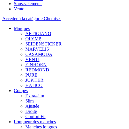
Sous-vêtements
Vente
Accéder à la catégorie Chemises
Marques
ARTIGIANO
OLYMP
SEIDENSTICKER
MARVELIS
CASAMODA
VENTI
EINHORN
REDMOND
PURE
JUPITER
HATICO
Coupes
Extra-slim
Slim
Ajustée
Droite
Confort Fit
Longueur des manches
Manches longues