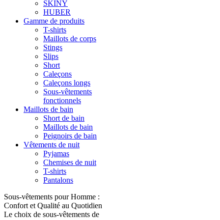
SKINY
HUBER
Gamme de produits
T-shirts
Maillots de corps
Stings
Slips
Short
Caleçons
Caleçons longs
Sous-vêtements
fonctionnels
Maillots de bain
Short de bain
Maillots de bain
Peignoirs de bain
Vêtements de nuit
Pyjamas
Chemises de nuit
T-shirts
Pantalons
Sous-vêtements pour Homme :
Confort et Qualité au Quotidien
Le choix de sous-vêtements de