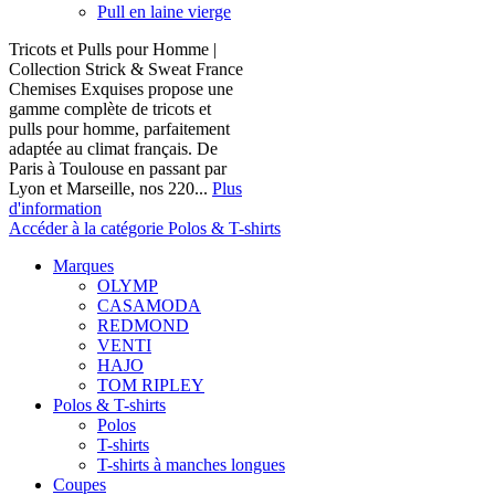
Pull en laine vierge
Tricots et Pulls pour Homme |
Collection Strick & Sweat France
Chemises Exquises propose une
gamme complète de tricots et
pulls pour homme, parfaitement
adaptée au climat français. De
Paris à Toulouse en passant par
Lyon et Marseille, nos 220...
Plus
d'information
Accéder à la catégorie Polos & T-shirts
Marques
OLYMP
CASAMODA
REDMOND
VENTI
HAJO
TOM RIPLEY
Polos & T-shirts
Polos
T-shirts
T-shirts à manches longues
Coupes