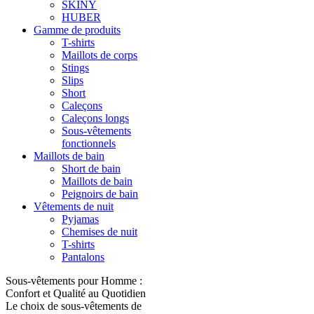
SKINY
HUBER
Gamme de produits
T-shirts
Maillots de corps
Stings
Slips
Short
Caleçons
Caleçons longs
Sous-vêtements
fonctionnels
Maillots de bain
Short de bain
Maillots de bain
Peignoirs de bain
Vêtements de nuit
Pyjamas
Chemises de nuit
T-shirts
Pantalons
Sous-vêtements pour Homme :
Confort et Qualité au Quotidien
Le choix de sous-vêtements de