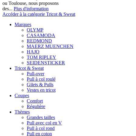
ou Toulouse, nous proposons
des...
Plus d'information
Accéder à la catégorie Tricot & Sweat
Marques
OLYMP
CASAMODA
REDMOND
MAERZ MUENCHEN
HAJO
TOM RIPLEY
SEIDENSTICKER
Tricot & Sweat
Pull-over
Pull à col roulé
Gilets & Pulls
Vestes en tricot
Coupes
Comfort
Régulière
Thèmes
Grandes tailles
Pull avec col en V
Pull à col rond
Pull en coton