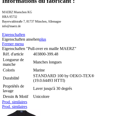
Informations du fabricant :
MAERZ Muenchen KG
HRA 95732
Bayerwaldstraße 7, 81737 München, Allemagne
info@maerz.de
Eigenschaften
Eigenschaften ansehen
plus
Fermer menu
Eigenschaften "Pull-over en maille MAERZ"
Réf. d'article
403800-399.48
Longueur de
Manches longues
manche
Coloris
Marine
STANDARD 100 by OEKO-TEX®
Durabilité
(19.0.64493 HTTI)
Propriétés de
Laver jusqu'à 30 degrés
lavage
Dessin & Motif
Unicolore
Prod. similaires
Prod. similaires