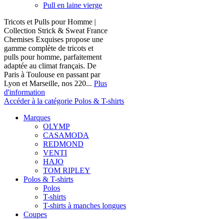
Pull en laine vierge
Tricots et Pulls pour Homme |
Collection Strick & Sweat France
Chemises Exquises propose une
gamme complète de tricots et
pulls pour homme, parfaitement
adaptée au climat français. De
Paris à Toulouse en passant par
Lyon et Marseille, nos 220...
Plus
d'information
Accéder à la catégorie Polos & T-shirts
Marques
OLYMP
CASAMODA
REDMOND
VENTI
HAJO
TOM RIPLEY
Polos & T-shirts
Polos
T-shirts
T-shirts à manches longues
Coupes