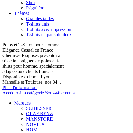
Slim
Régulière
Thèmes
Grandes tailles
T-shirts unis
T-shirts avec impression
T-shirts en pack de deux
Polos et T-Shirts pour Homme |
Élégance Casual en France
Chemises Exquises présente sa
sélection soignée de polos et t-
shirts pour homme, spécialement
adaptée aux clients français.
Disponibles à Paris, Lyon,
Marseille et Toulouse, nos 34...
Plus d'information
Accéder à la catégorie Sous-vêtements
Marques
SCHIESSER
OLAF BENZ
MANSTORE
NOVILA
HOM