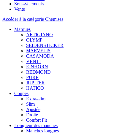
Sous-vêtements
Vente
Accéder à la catégorie Chemises
Marques
ARTIGIANO
OLYMP
SEIDENSTICKER
MARVELIS
CASAMODA
VENTI
EINHORN
REDMOND
PURE
JUPITER
HATICO
Coupes
Extra-slim
Slim
Ajustée
Droite
Confort Fit
Longueur des manches
Manches longues