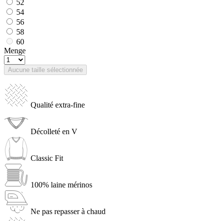
52
54
56
58
60
Menge
Aucune taille sélectionnée
Qualité extra-fine
Décolleté en V
Classic Fit
100% laine mérinos
Ne pas repasser à chaud