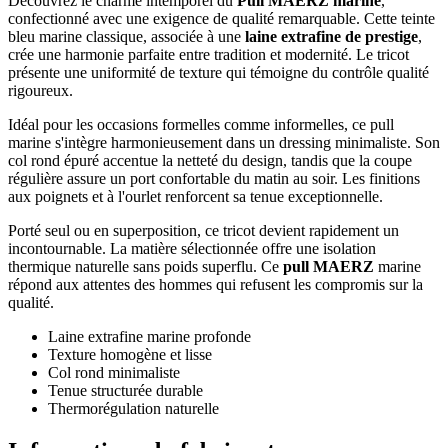
Découvrez le charme intemporel du
Pull MAERZ marine
,
confectionné avec une exigence de qualité remarquable. Cette teinte
bleu marine classique, associée à une
laine extrafine de prestige
,
crée une harmonie parfaite entre tradition et modernité. Le tricot
présente une uniformité de texture qui témoigne du contrôle qualité
rigoureux.
Idéal pour les occasions formelles comme informelles, ce pull
marine s'intègre harmonieusement dans un dressing minimaliste. Son
col rond épuré accentue la netteté du design, tandis que la coupe
régulière assure un port confortable du matin au soir. Les finitions
aux poignets et à l'ourlet renforcent sa tenue exceptionnelle.
Porté seul ou en superposition, ce tricot devient rapidement un
incontournable. La matière sélectionnée offre une isolation
thermique naturelle sans poids superflu. Ce
pull MAERZ
marine
répond aux attentes des hommes qui refusent les compromis sur la
qualité.
Laine extrafine marine profonde
Texture homogène et lisse
Col rond minimaliste
Tenue structurée durable
Thermorégulation naturelle