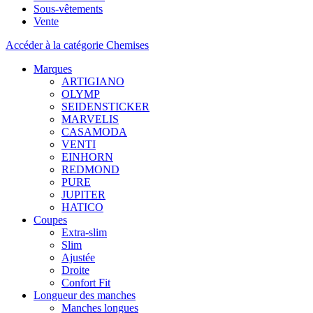
Sous-vêtements
Vente
Accéder à la catégorie Chemises
Marques
ARTIGIANO
OLYMP
SEIDENSTICKER
MARVELIS
CASAMODA
VENTI
EINHORN
REDMOND
PURE
JUPITER
HATICO
Coupes
Extra-slim
Slim
Ajustée
Droite
Confort Fit
Longueur des manches
Manches longues