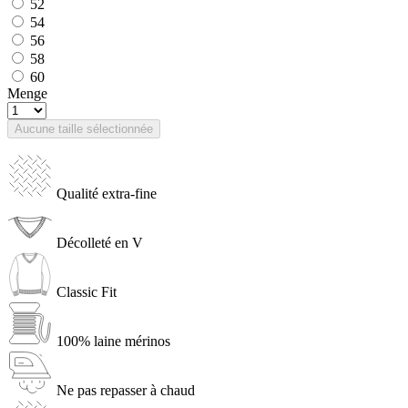
52
54
56
58
60
Menge
Aucune taille sélectionnée
Qualité extra-fine
Décolleté en V
Classic Fit
100% laine mérinos
Ne pas repasser à chaud