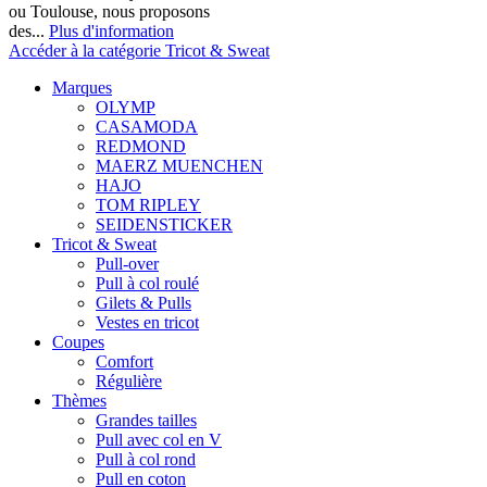
ou Toulouse, nous proposons
des...
Plus d'information
Accéder à la catégorie Tricot & Sweat
Marques
OLYMP
CASAMODA
REDMOND
MAERZ MUENCHEN
HAJO
TOM RIPLEY
SEIDENSTICKER
Tricot & Sweat
Pull-over
Pull à col roulé
Gilets & Pulls
Vestes en tricot
Coupes
Comfort
Régulière
Thèmes
Grandes tailles
Pull avec col en V
Pull à col rond
Pull en coton