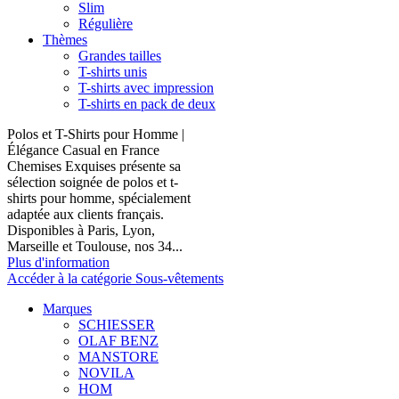
Slim
Régulière
Thèmes
Grandes tailles
T-shirts unis
T-shirts avec impression
T-shirts en pack de deux
Polos et T-Shirts pour Homme |
Élégance Casual en France
Chemises Exquises présente sa
sélection soignée de polos et t-
shirts pour homme, spécialement
adaptée aux clients français.
Disponibles à Paris, Lyon,
Marseille et Toulouse, nos 34...
Plus d'information
Accéder à la catégorie Sous-vêtements
Marques
SCHIESSER
OLAF BENZ
MANSTORE
NOVILA
HOM