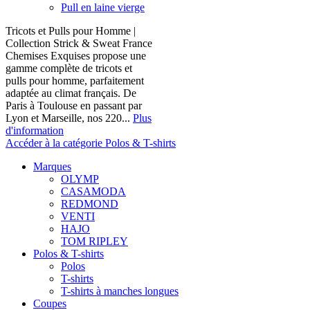
Pull en laine vierge
Tricots et Pulls pour Homme |
Collection Strick & Sweat France
Chemises Exquises propose une
gamme complète de tricots et
pulls pour homme, parfaitement
adaptée au climat français. De
Paris à Toulouse en passant par
Lyon et Marseille, nos 220...
Plus
d'information
Accéder à la catégorie Polos & T-shirts
Marques
OLYMP
CASAMODA
REDMOND
VENTI
HAJO
TOM RIPLEY
Polos & T-shirts
Polos
T-shirts
T-shirts à manches longues
Coupes