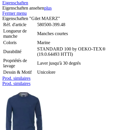
Eigenschaften
Eigenschaften ansehen
plus
Fermer menu
Eigenschaften "Gilet MAERZ"
Réf. d'article
580500-399.48
Longueur de
Manches courtes
manche
Coloris
Marine
STANDARD 100 by OEKO-TEX®
Durabilité
(19.0.64493 HTTI)
Propriétés de
Laver jusqu'à 30 degrés
lavage
Dessin & Motif
Unicolore
Prod. similaires
Prod. similaires