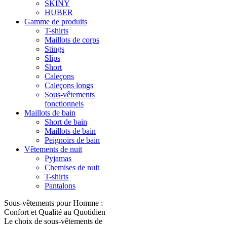
SKINY
HUBER
Gamme de produits
T-shirts
Maillots de corps
Stings
Slips
Short
Caleçons
Caleçons longs
Sous-vêtements
fonctionnels
Maillots de bain
Short de bain
Maillots de bain
Peignoirs de bain
Vêtements de nuit
Pyjamas
Chemises de nuit
T-shirts
Pantalons
Sous-vêtements pour Homme :
Confort et Qualité au Quotidien
Le choix de sous-vêtements de