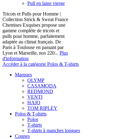
Pull en laine vierge
Tricots et Pulls pour Homme |
Collection Strick & Sweat France
Chemises Exquises propose une
gamme complète de tricots et
pulls pour homme, parfaitement
adaptée au climat français. De
Paris à Toulouse en passant par
Lyon et Marseille, nos 220...
Plus
d'information
Accéder à la catégorie Polos & T-shirts
Marques
OLYMP
CASAMODA
REDMOND
VENTI
HAJO
TOM RIPLEY
Polos & T-shirts
Polos
T-shirts
T-shirts à manches longues
Coupes