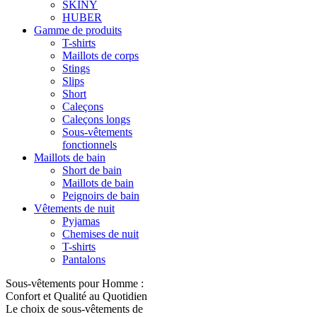
SKINY
HUBER
Gamme de produits
T-shirts
Maillots de corps
Stings
Slips
Short
Caleçons
Caleçons longs
Sous-vêtements
fonctionnels
Maillots de bain
Short de bain
Maillots de bain
Peignoirs de bain
Vêtements de nuit
Pyjamas
Chemises de nuit
T-shirts
Pantalons
Sous-vêtements pour Homme :
Confort et Qualité au Quotidien
Le choix de sous-vêtements de