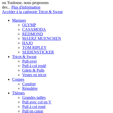
ou Toulouse, nous proposons
des...
Plus d'information
Accéder à la catégorie Tricot & Sweat
Marques
OLYMP
CASAMODA
REDMOND
MAERZ MUENCHEN
HAJO
TOM RIPLEY
SEIDENSTICKER
Tricot & Sweat
Pull-over
Pull à col roulé
Gilets & Pulls
Vestes en tricot
Coupes
Comfort
Régulière
Thèmes
Grandes tailles
Pull avec col en V
Pull à col rond
Pull en coton