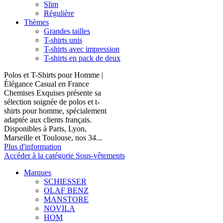
Slim
Régulière
Thèmes
Grandes tailles
T-shirts unis
T-shirts avec impression
T-shirts en pack de deux
Polos et T-Shirts pour Homme |
Élégance Casual en France
Chemises Exquises présente sa
sélection soignée de polos et t-
shirts pour homme, spécialement
adaptée aux clients français.
Disponibles à Paris, Lyon,
Marseille et Toulouse, nos 34...
Plus d'information
Accéder à la catégorie Sous-vêtements
Marques
SCHIESSER
OLAF BENZ
MANSTORE
NOVILA
HOM