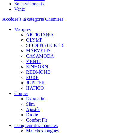
Sous-vêtements
Vente
Accéder à la catégorie Chemises
Marques
ARTIGIANO
OLYMP
SEIDENSTICKER
MARVELIS
CASAMODA
VENTI
EINHORN
REDMOND
PURE
JUPITER
HATICO
Coupes
Extra-slim
Slim
Ajustée
Droite
Confort Fit
Longueur des manches
Manches longues