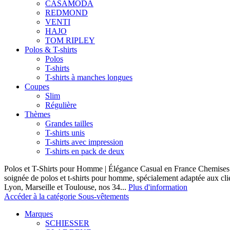
CASAMODA
REDMOND
VENTI
HAJO
TOM RIPLEY
Polos & T-shirts
Polos
T-shirts
T-shirts à manches longues
Coupes
Slim
Régulière
Thèmes
Grandes tailles
T-shirts unis
T-shirts avec impression
T-shirts en pack de deux
Polos et T-Shirts pour Homme | Élégance Casual en France Chemises 
soignée de polos et t-shirts pour homme, spécialement adaptée aux clie
Lyon, Marseille et Toulouse, nos 34...
Plus d'information
Accéder à la catégorie Sous-vêtements
Marques
SCHIESSER