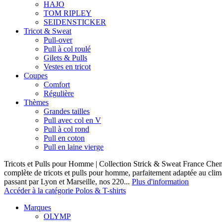
HAJO
TOM RIPLEY
SEIDENSTICKER
Tricot & Sweat
Pull-over
Pull à col roulé
Gilets & Pulls
Vestes en tricot
Coupes
Comfort
Régulière
Thèmes
Grandes tailles
Pull avec col en V
Pull à col rond
Pull en coton
Pull en laine vierge
Tricots et Pulls pour Homme | Collection Strick & Sweat France Ch
complète de tricots et pulls pour homme, parfaitement adaptée au clim
passant par Lyon et Marseille, nos 220...
Plus d'information
Accéder à la catégorie Polos & T-shirts
Marques
OLYMP