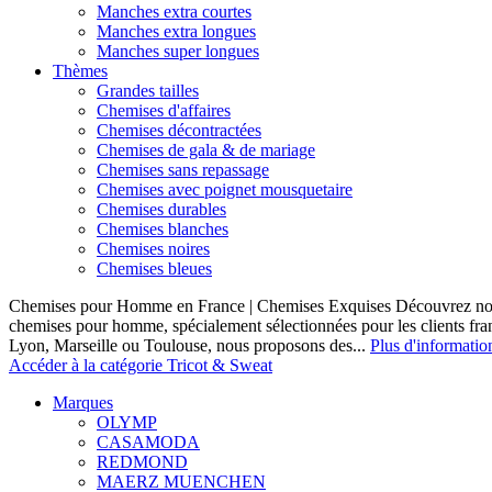
Manches extra courtes
Manches extra longues
Manches super longues
Thèmes
Grandes tailles
Chemises d'affaires
Chemises décontractées
Chemises de gala & de mariage
Chemises sans repassage
Chemises avec poignet mousquetaire
Chemises durables
Chemises blanches
Chemises noires
Chemises bleues
Chemises pour Homme en France | Chemises Exquises Découvrez notre
chemises pour homme, spécialement sélectionnées pour les clients fran
Lyon, Marseille ou Toulouse, nous proposons des...
Plus d'informatio
Accéder à la catégorie Tricot & Sweat
Marques
OLYMP
CASAMODA
REDMOND
MAERZ MUENCHEN