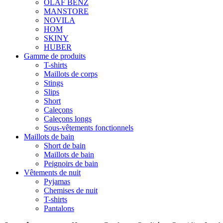
OLAF BENZ
MANSTORE
NOVILA
HOM
SKINY
HUBER
Gamme de produits
T-shirts
Maillots de corps
Stings
Slips
Short
Caleçons
Caleçons longs
Sous-vêtements fonctionnels
Maillots de bain
Short de bain
Maillots de bain
Peignoirs de bain
Vêtements de nuit
Pyjamas
Chemises de nuit
T-shirts
Pantalons