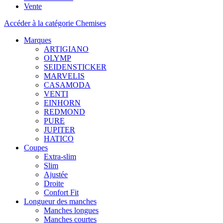
Vente
Accéder à la catégorie Chemises
Marques
ARTIGIANO
OLYMP
SEIDENSTICKER
MARVELIS
CASAMODA
VENTI
EINHORN
REDMOND
PURE
JUPITER
HATICO
Coupes
Extra-slim
Slim
Ajustée
Droite
Confort Fit
Longueur des manches
Manches longues
Manches courtes