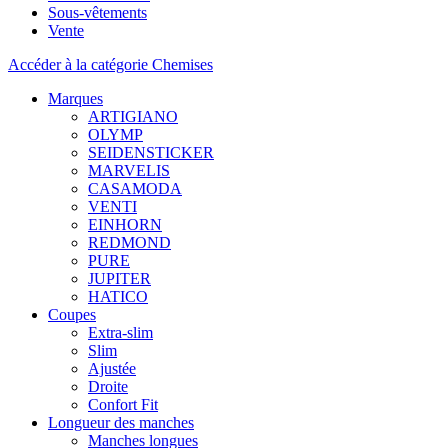
Sous-vêtements
Vente
Accéder à la catégorie Chemises
Marques
ARTIGIANO
OLYMP
SEIDENSTICKER
MARVELIS
CASAMODA
VENTI
EINHORN
REDMOND
PURE
JUPITER
HATICO
Coupes
Extra-slim
Slim
Ajustée
Droite
Confort Fit
Longueur des manches
Manches longues