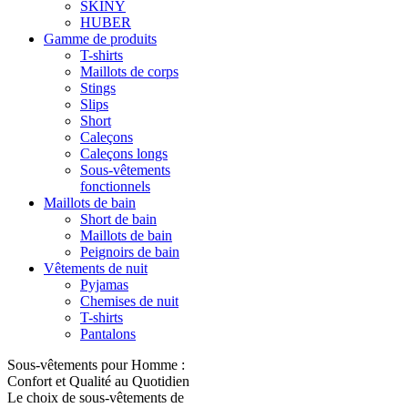
SKINY
HUBER
Gamme de produits
T-shirts
Maillots de corps
Stings
Slips
Short
Caleçons
Caleçons longs
Sous-vêtements
fonctionnels
Maillots de bain
Short de bain
Maillots de bain
Peignoirs de bain
Vêtements de nuit
Pyjamas
Chemises de nuit
T-shirts
Pantalons
Sous-vêtements pour Homme :
Confort et Qualité au Quotidien
Le choix de sous-vêtements de