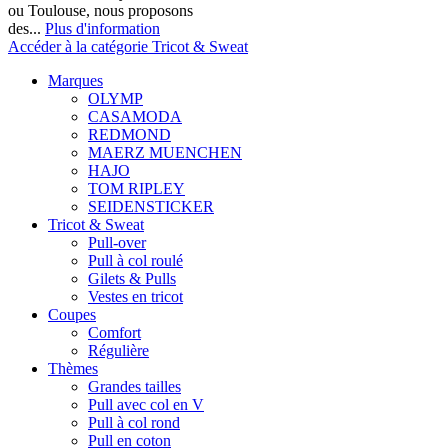
ou Toulouse, nous proposons
des...
Plus d'information
Accéder à la catégorie Tricot & Sweat
Marques
OLYMP
CASAMODA
REDMOND
MAERZ MUENCHEN
HAJO
TOM RIPLEY
SEIDENSTICKER
Tricot & Sweat
Pull-over
Pull à col roulé
Gilets & Pulls
Vestes en tricot
Coupes
Comfort
Régulière
Thèmes
Grandes tailles
Pull avec col en V
Pull à col rond
Pull en coton