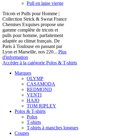
Pull en laine vierge
Tricots et Pulls pour Homme |
Collection Strick & Sweat France
Chemises Exquises propose une
gamme complète de tricots et
pulls pour homme, parfaitement
adaptée au climat français. De
Paris à Toulouse en passant par
Lyon et Marseille, nos 220...
Plus
d'information
Accéder à la catégorie Polos & T-shirts
Marques
OLYMP
CASAMODA
REDMOND
VENTI
HAJO
TOM RIPLEY
Polos & T-shirts
Polos
T-shirts
T-shirts à manches longues
Coupes