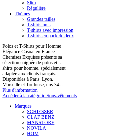
Slim
Régulière
Thèmes
Grandes tailles
T-shirts unis
T-shirts avec impression
T-shirts en pack de deux
Polos et T-Shirts pour Homme |
Élégance Casual en France
Chemises Exquises présente sa
sélection soignée de polos et t-
shirts pour homme, spécialement
adaptée aux clients français.
Disponibles à Paris, Lyon,
Marseille et Toulouse, nos 34...
Plus d'information
Accéder à la catégorie Sous-vêtements
Marques
SCHIESSER
OLAF BENZ
MANSTORE
NOVILA
HOM