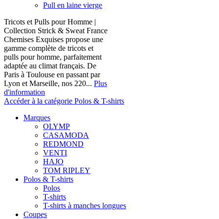
Pull en laine vierge
Tricots et Pulls pour Homme |
Collection Strick & Sweat France
Chemises Exquises propose une
gamme complète de tricots et
pulls pour homme, parfaitement
adaptée au climat français. De
Paris à Toulouse en passant par
Lyon et Marseille, nos 220...
Plus
d'information
Accéder à la catégorie Polos & T-shirts
Marques
OLYMP
CASAMODA
REDMOND
VENTI
HAJO
TOM RIPLEY
Polos & T-shirts
Polos
T-shirts
T-shirts à manches longues
Coupes