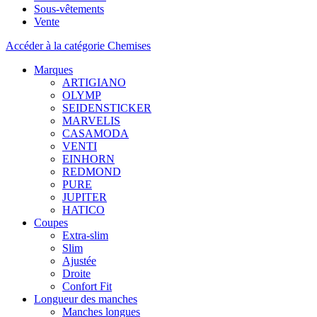
Sous-vêtements
Vente
Accéder à la catégorie Chemises
Marques
ARTIGIANO
OLYMP
SEIDENSTICKER
MARVELIS
CASAMODA
VENTI
EINHORN
REDMOND
PURE
JUPITER
HATICO
Coupes
Extra-slim
Slim
Ajustée
Droite
Confort Fit
Longueur des manches
Manches longues