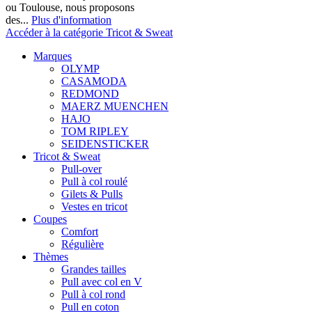
ou Toulouse, nous proposons
des...
Plus d'information
Accéder à la catégorie Tricot & Sweat
Marques
OLYMP
CASAMODA
REDMOND
MAERZ MUENCHEN
HAJO
TOM RIPLEY
SEIDENSTICKER
Tricot & Sweat
Pull-over
Pull à col roulé
Gilets & Pulls
Vestes en tricot
Coupes
Comfort
Régulière
Thèmes
Grandes tailles
Pull avec col en V
Pull à col rond
Pull en coton