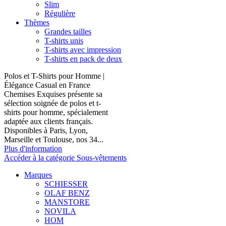
Slim
Régulière
Thèmes
Grandes tailles
T-shirts unis
T-shirts avec impression
T-shirts en pack de deux
Polos et T-Shirts pour Homme |
Élégance Casual en France
Chemises Exquises présente sa
sélection soignée de polos et t-
shirts pour homme, spécialement
adaptée aux clients français.
Disponibles à Paris, Lyon,
Marseille et Toulouse, nos 34...
Plus d'information
Accéder à la catégorie Sous-vêtements
Marques
SCHIESSER
OLAF BENZ
MANSTORE
NOVILA
HOM