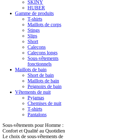
SKINY
HUBER
Gamme de produits
T-shirts
Maillots de corps
Stings
Slips
Short
Caleçons
Caleçons longs
Sous-vêtements
fonctionnels
Maillots de bain
Short de bain
Maillots de bain
Peignoirs de bain
Vêtements de nuit
Pyjamas
Chemises de nuit
T-shirts
Pantalons
Sous-vêtements pour Homme :
Confort et Qualité au Quotidien
Le choix de sous-vêtements de