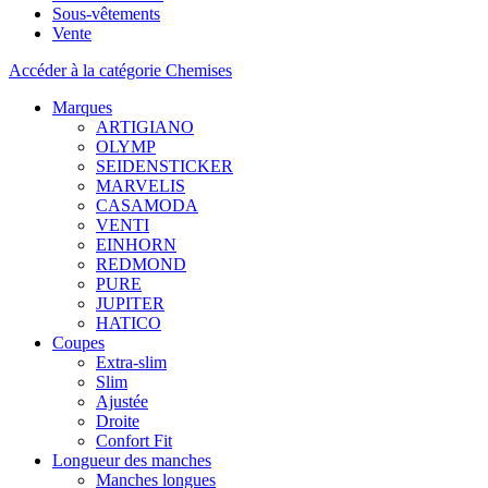
Sous-vêtements
Vente
Accéder à la catégorie Chemises
Marques
ARTIGIANO
OLYMP
SEIDENSTICKER
MARVELIS
CASAMODA
VENTI
EINHORN
REDMOND
PURE
JUPITER
HATICO
Coupes
Extra-slim
Slim
Ajustée
Droite
Confort Fit
Longueur des manches
Manches longues