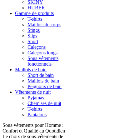
SKINY
HUBER
Gamme de produits
T-shirts
Maillots de corps
Stings
Slips
Short
Caleçons
Caleçons longs
Sous-vêtements
fonctionnels
Maillots de bain
Short de bain
Maillots de bain
Peignoirs de bain
Vêtements de nuit
Pyjamas
Chemises de nuit
T-shirts
Pantalons
Sous-vêtements pour Homme :
Confort et Qualité au Quotidien
Le choix de sous-vêtements de