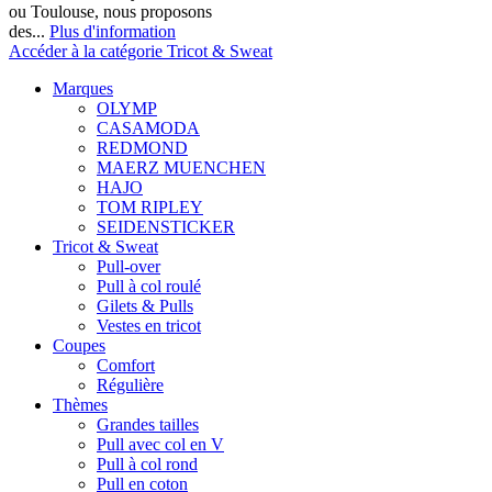
ou Toulouse, nous proposons
des...
Plus d'information
Accéder à la catégorie Tricot & Sweat
Marques
OLYMP
CASAMODA
REDMOND
MAERZ MUENCHEN
HAJO
TOM RIPLEY
SEIDENSTICKER
Tricot & Sweat
Pull-over
Pull à col roulé
Gilets & Pulls
Vestes en tricot
Coupes
Comfort
Régulière
Thèmes
Grandes tailles
Pull avec col en V
Pull à col rond
Pull en coton