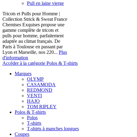
Pull en laine vierge
Tricots et Pulls pour Homme |
Collection Strick & Sweat France
Chemises Exquises propose une
gamme complète de tricots et
pulls pour homme, parfaitement
adaptée au climat français. De
Paris à Toulouse en passant par
Lyon et Marseille, nos 220...
Plus
d'information
Accéder à la catégorie Polos & T-shirts
Marques
OLYMP
CASAMODA
REDMOND
VENTI
HAJO
TOM RIPLEY
Polos & T-shirts
Polos
T-shirts
T-shirts à manches longues
Coupes