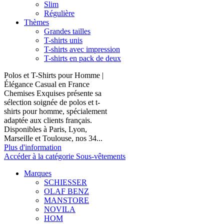
Slim
Régulière
Thèmes
Grandes tailles
T-shirts unis
T-shirts avec impression
T-shirts en pack de deux
Polos et T-Shirts pour Homme |
Élégance Casual en France
Chemises Exquises présente sa
sélection soignée de polos et t-
shirts pour homme, spécialement
adaptée aux clients français.
Disponibles à Paris, Lyon,
Marseille et Toulouse, nos 34...
Plus d'information
Accéder à la catégorie Sous-vêtements
Marques
SCHIESSER
OLAF BENZ
MANSTORE
NOVILA
HOM