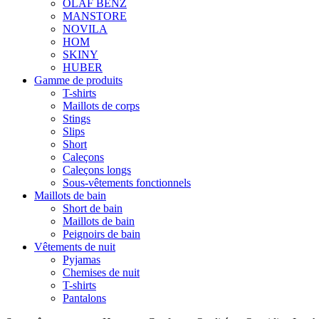
OLAF BENZ
MANSTORE
NOVILA
HOM
SKINY
HUBER
Gamme de produits
T-shirts
Maillots de corps
Stings
Slips
Short
Caleçons
Caleçons longs
Sous-vêtements fonctionnels
Maillots de bain
Short de bain
Maillots de bain
Peignoirs de bain
Vêtements de nuit
Pyjamas
Chemises de nuit
T-shirts
Pantalons