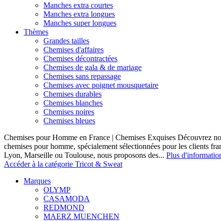
Manches extra courtes
Manches extra longues
Manches super longues
Thèmes
Grandes tailles
Chemises d'affaires
Chemises décontractées
Chemises de gala & de mariage
Chemises sans repassage
Chemises avec poignet mousquetaire
Chemises durables
Chemises blanches
Chemises noires
Chemises bleues
Chemises pour Homme en France | Chemises Exquises Découvrez notre
chemises pour homme, spécialement sélectionnées pour les clients fran
Lyon, Marseille ou Toulouse, nous proposons des...
Plus d'informatio
Accéder à la catégorie Tricot & Sweat
Marques
OLYMP
CASAMODA
REDMOND
MAERZ MUENCHEN