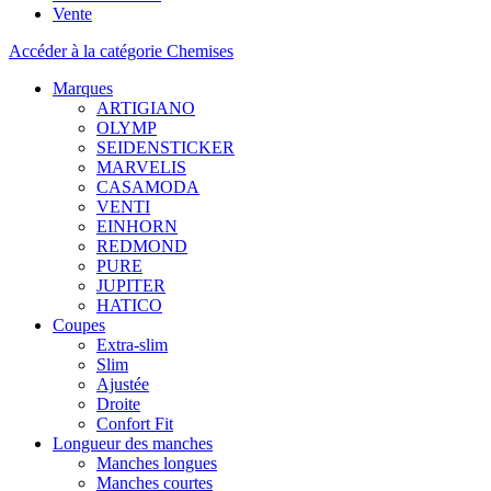
Vente
Accéder à la catégorie Chemises
Marques
ARTIGIANO
OLYMP
SEIDENSTICKER
MARVELIS
CASAMODA
VENTI
EINHORN
REDMOND
PURE
JUPITER
HATICO
Coupes
Extra-slim
Slim
Ajustée
Droite
Confort Fit
Longueur des manches
Manches longues
Manches courtes