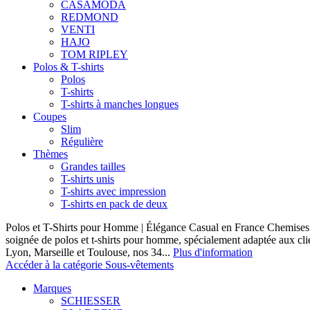
CASAMODA
REDMOND
VENTI
HAJO
TOM RIPLEY
Polos & T-shirts
Polos
T-shirts
T-shirts à manches longues
Coupes
Slim
Régulière
Thèmes
Grandes tailles
T-shirts unis
T-shirts avec impression
T-shirts en pack de deux
Polos et T-Shirts pour Homme | Élégance Casual en France Chemises 
soignée de polos et t-shirts pour homme, spécialement adaptée aux clie
Lyon, Marseille et Toulouse, nos 34...
Plus d'information
Accéder à la catégorie Sous-vêtements
Marques
SCHIESSER