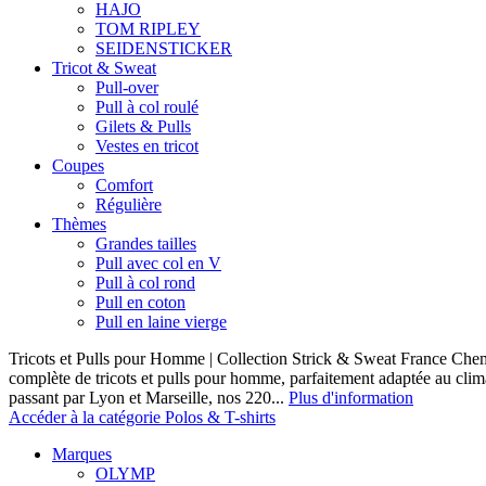
HAJO
TOM RIPLEY
SEIDENSTICKER
Tricot & Sweat
Pull-over
Pull à col roulé
Gilets & Pulls
Vestes en tricot
Coupes
Comfort
Régulière
Thèmes
Grandes tailles
Pull avec col en V
Pull à col rond
Pull en coton
Pull en laine vierge
Tricots et Pulls pour Homme | Collection Strick & Sweat France Ch
complète de tricots et pulls pour homme, parfaitement adaptée au clim
passant par Lyon et Marseille, nos 220...
Plus d'information
Accéder à la catégorie Polos & T-shirts
Marques
OLYMP