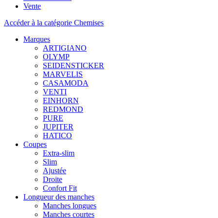
Vente
Accéder à la catégorie Chemises
Marques
ARTIGIANO
OLYMP
SEIDENSTICKER
MARVELIS
CASAMODA
VENTI
EINHORN
REDMOND
PURE
JUPITER
HATICO
Coupes
Extra-slim
Slim
Ajustée
Droite
Confort Fit
Longueur des manches
Manches longues
Manches courtes