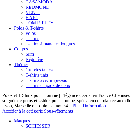
CASAMODA
REDMOND
VENTI
HAJO
TOM RIPLEY
Polos & T-shirts
Polos
T-shirts
T-shirts à manches longues
Coupes
Slim
Régulière
Thèmes
Grandes tailles
T-shirts unis
T-shirts avec impression
T-shirts en pack de deux
Polos et T-Shirts pour Homme | Élégance Casual en France Chemises 
soignée de polos et t-shirts pour homme, spécialement adaptée aux clie
Lyon, Marseille et Toulouse, nos 34...
Plus d'information
Accéder à la catégorie Sous-vêtements
Marques
SCHIESSER