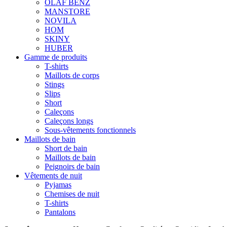
OLAF BENZ
MANSTORE
NOVILA
HOM
SKINY
HUBER
Gamme de produits
T-shirts
Maillots de corps
Stings
Slips
Short
Caleçons
Caleçons longs
Sous-vêtements fonctionnels
Maillots de bain
Short de bain
Maillots de bain
Peignoirs de bain
Vêtements de nuit
Pyjamas
Chemises de nuit
T-shirts
Pantalons