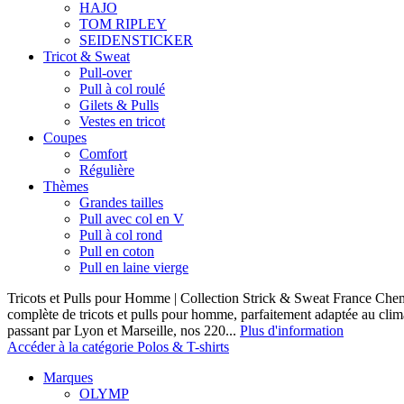
HAJO
TOM RIPLEY
SEIDENSTICKER
Tricot & Sweat
Pull-over
Pull à col roulé
Gilets & Pulls
Vestes en tricot
Coupes
Comfort
Régulière
Thèmes
Grandes tailles
Pull avec col en V
Pull à col rond
Pull en coton
Pull en laine vierge
Tricots et Pulls pour Homme | Collection Strick & Sweat France Ch
complète de tricots et pulls pour homme, parfaitement adaptée au clim
passant par Lyon et Marseille, nos 220...
Plus d'information
Accéder à la catégorie Polos & T-shirts
Marques
OLYMP