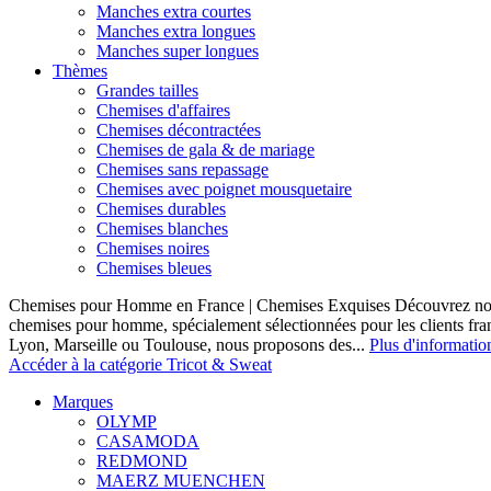
Manches extra courtes
Manches extra longues
Manches super longues
Thèmes
Grandes tailles
Chemises d'affaires
Chemises décontractées
Chemises de gala & de mariage
Chemises sans repassage
Chemises avec poignet mousquetaire
Chemises durables
Chemises blanches
Chemises noires
Chemises bleues
Chemises pour Homme en France | Chemises Exquises Découvrez notre
chemises pour homme, spécialement sélectionnées pour les clients fran
Lyon, Marseille ou Toulouse, nous proposons des...
Plus d'informatio
Accéder à la catégorie Tricot & Sweat
Marques
OLYMP
CASAMODA
REDMOND
MAERZ MUENCHEN