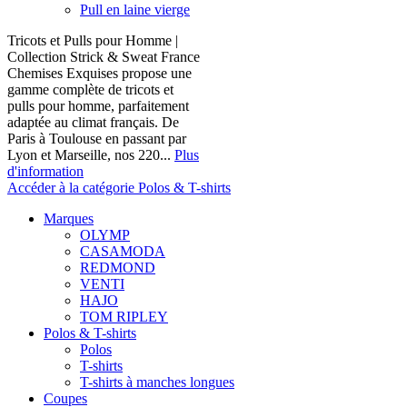
Pull en laine vierge
Tricots et Pulls pour Homme |
Collection Strick & Sweat France
Chemises Exquises propose une
gamme complète de tricots et
pulls pour homme, parfaitement
adaptée au climat français. De
Paris à Toulouse en passant par
Lyon et Marseille, nos 220...
Plus
d'information
Accéder à la catégorie Polos & T-shirts
Marques
OLYMP
CASAMODA
REDMOND
VENTI
HAJO
TOM RIPLEY
Polos & T-shirts
Polos
T-shirts
T-shirts à manches longues
Coupes