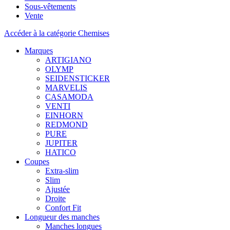
Sous-vêtements
Vente
Accéder à la catégorie Chemises
Marques
ARTIGIANO
OLYMP
SEIDENSTICKER
MARVELIS
CASAMODA
VENTI
EINHORN
REDMOND
PURE
JUPITER
HATICO
Coupes
Extra-slim
Slim
Ajustée
Droite
Confort Fit
Longueur des manches
Manches longues