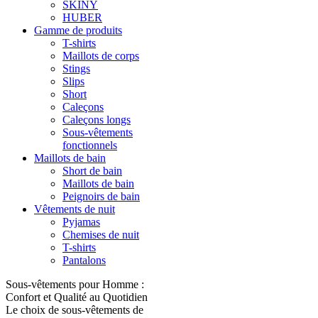
SKINY
HUBER
Gamme de produits
T-shirts
Maillots de corps
Stings
Slips
Short
Caleçons
Caleçons longs
Sous-vêtements
fonctionnels
Maillots de bain
Short de bain
Maillots de bain
Peignoirs de bain
Vêtements de nuit
Pyjamas
Chemises de nuit
T-shirts
Pantalons
Sous-vêtements pour Homme :
Confort et Qualité au Quotidien
Le choix de sous-vêtements de