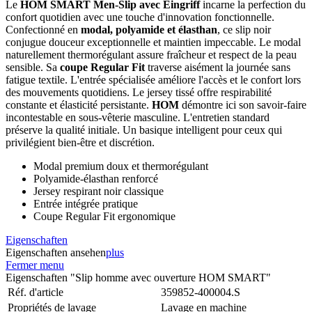
Le
HOM SMART Men-Slip avec Eingriff
incarne la perfection du
confort quotidien avec une touche d'innovation fonctionnelle.
Confectionné en
modal, polyamide et élasthan
, ce slip noir
conjugue douceur exceptionnelle et maintien impeccable. Le modal
naturellement thermorégulant assure fraîcheur et respect de la peau
sensible. Sa
coupe Regular Fit
traverse aisément la journée sans
fatigue textile. L'entrée spécialisée améliore l'accès et le confort lors
des mouvements quotidiens. Le jersey tissé offre respirabilité
constante et élasticité persistante.
HOM
démontre ici son savoir-faire
incontestable en sous-vêterie masculine. L'entretien standard
préserve la qualité initiale. Un basique intelligent pour ceux qui
privilégient bien-être et discrétion.
Modal premium doux et thermorégulant
Polyamide-élasthan renforcé
Jersey respirant noir classique
Entrée intégrée pratique
Coupe Regular Fit ergonomique
Eigenschaften
Eigenschaften ansehen
plus
Fermer menu
Eigenschaften "Slip homme avec ouverture HOM SMART"
Réf. d'article
359852-400004.S
Propriétés de lavage
Lavage en machine