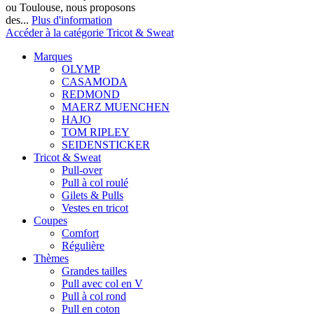
ou Toulouse, nous proposons
des...
Plus d'information
Accéder à la catégorie Tricot & Sweat
Marques
OLYMP
CASAMODA
REDMOND
MAERZ MUENCHEN
HAJO
TOM RIPLEY
SEIDENSTICKER
Tricot & Sweat
Pull-over
Pull à col roulé
Gilets & Pulls
Vestes en tricot
Coupes
Comfort
Régulière
Thèmes
Grandes tailles
Pull avec col en V
Pull à col rond
Pull en coton