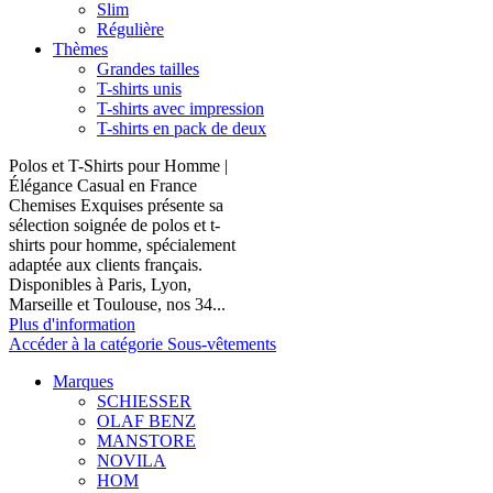
Slim
Régulière
Thèmes
Grandes tailles
T-shirts unis
T-shirts avec impression
T-shirts en pack de deux
Polos et T-Shirts pour Homme |
Élégance Casual en France
Chemises Exquises présente sa
sélection soignée de polos et t-
shirts pour homme, spécialement
adaptée aux clients français.
Disponibles à Paris, Lyon,
Marseille et Toulouse, nos 34...
Plus d'information
Accéder à la catégorie Sous-vêtements
Marques
SCHIESSER
OLAF BENZ
MANSTORE
NOVILA
HOM