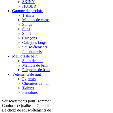
SKINY
HUBER
Gamme de produits
T-shirts
Maillots de corps
Stings
Slips
Short
Caleçons
Caleçons longs
Sous-vêtements
fonctionnels
Maillots de bain
Short de bain
Maillots de bain
Peignoirs de bain
Vêtements de nuit
Pyjamas
Chemises de nuit
T-shirts
Pantalons
Sous-vêtements pour Homme :
Confort et Qualité au Quotidien
Le choix de sous-vêtements de