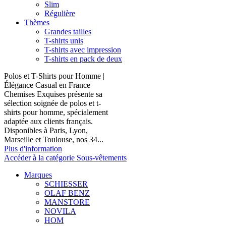
Slim
Régulière
Thèmes
Grandes tailles
T-shirts unis
T-shirts avec impression
T-shirts en pack de deux
Polos et T-Shirts pour Homme |
Élégance Casual en France
Chemises Exquises présente sa
sélection soignée de polos et t-
shirts pour homme, spécialement
adaptée aux clients français.
Disponibles à Paris, Lyon,
Marseille et Toulouse, nos 34...
Plus d'information
Accéder à la catégorie Sous-vêtements
Marques
SCHIESSER
OLAF BENZ
MANSTORE
NOVILA
HOM