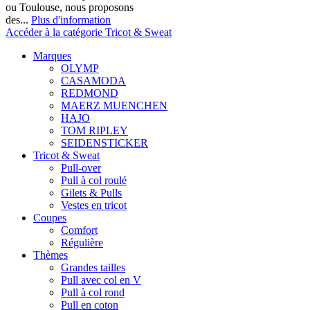
ou Toulouse, nous proposons
des...
Plus d'information
Accéder à la catégorie Tricot & Sweat
Marques
OLYMP
CASAMODA
REDMOND
MAERZ MUENCHEN
HAJO
TOM RIPLEY
SEIDENSTICKER
Tricot & Sweat
Pull-over
Pull à col roulé
Gilets & Pulls
Vestes en tricot
Coupes
Comfort
Régulière
Thèmes
Grandes tailles
Pull avec col en V
Pull à col rond
Pull en coton