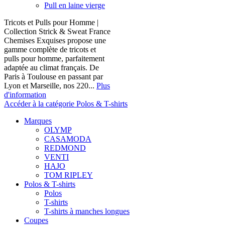
Pull en laine vierge
Tricots et Pulls pour Homme |
Collection Strick & Sweat France
Chemises Exquises propose une
gamme complète de tricots et
pulls pour homme, parfaitement
adaptée au climat français. De
Paris à Toulouse en passant par
Lyon et Marseille, nos 220...
Plus
d'information
Accéder à la catégorie Polos & T-shirts
Marques
OLYMP
CASAMODA
REDMOND
VENTI
HAJO
TOM RIPLEY
Polos & T-shirts
Polos
T-shirts
T-shirts à manches longues
Coupes