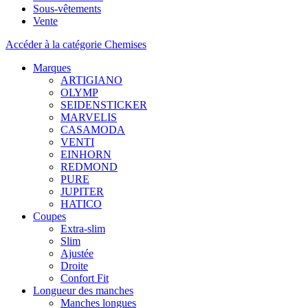
Sous-vêtements
Vente
Accéder à la catégorie Chemises
Marques
ARTIGIANO
OLYMP
SEIDENSTICKER
MARVELIS
CASAMODA
VENTI
EINHORN
REDMOND
PURE
JUPITER
HATICO
Coupes
Extra-slim
Slim
Ajustée
Droite
Confort Fit
Longueur des manches
Manches longues