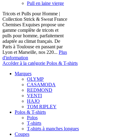
Pull en laine vierge
Tricots et Pulls pour Homme |
Collection Strick & Sweat France
Chemises Exquises propose une
gamme complète de tricots et
pulls pour homme, parfaitement
adaptée au climat français. De
Paris à Toulouse en passant par
Lyon et Marseille, nos 220...
Plus
d'information
Accéder à la catégorie Polos & T-shirts
Marques
OLYMP
CASAMODA
REDMOND
VENTI
HAJO
TOM RIPLEY
Polos & T-shirts
Polos
T-shirts
T-shirts à manches longues
Coupes