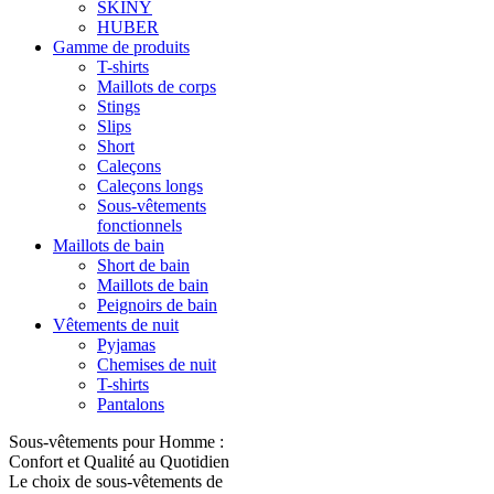
SKINY
HUBER
Gamme de produits
T-shirts
Maillots de corps
Stings
Slips
Short
Caleçons
Caleçons longs
Sous-vêtements
fonctionnels
Maillots de bain
Short de bain
Maillots de bain
Peignoirs de bain
Vêtements de nuit
Pyjamas
Chemises de nuit
T-shirts
Pantalons
Sous-vêtements pour Homme :
Confort et Qualité au Quotidien
Le choix de sous-vêtements de