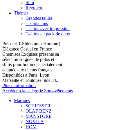
Slim
Régulière
Thèmes
Grandes tailles
T-shirts unis
T-shirts avec impression
T-shirts en pack de deux
Polos et T-Shirts pour Homme |
Élégance Casual en France
Chemises Exquises présente sa
sélection soignée de polos et t-
shirts pour homme, spécialement
adaptée aux clients français.
Disponibles à Paris, Lyon,
Marseille et Toulouse, nos 34...
Plus d'information
Accéder à la catégorie Sous-vêtements
Marques
SCHIESSER
OLAF BENZ
MANSTORE
NOVILA
HOM