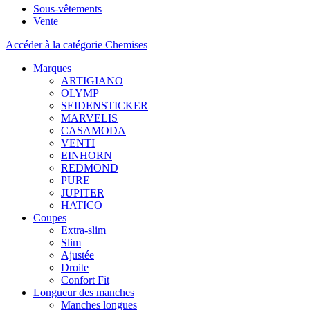
Sous-vêtements
Vente
Accéder à la catégorie Chemises
Marques
ARTIGIANO
OLYMP
SEIDENSTICKER
MARVELIS
CASAMODA
VENTI
EINHORN
REDMOND
PURE
JUPITER
HATICO
Coupes
Extra-slim
Slim
Ajustée
Droite
Confort Fit
Longueur des manches
Manches longues