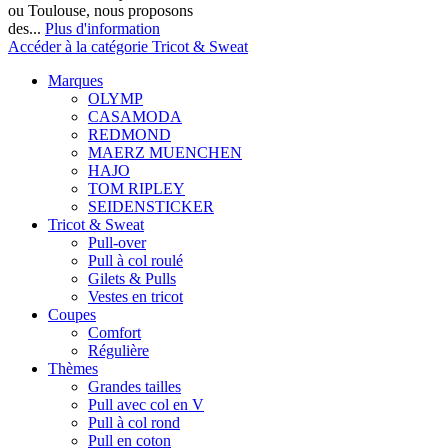
ou Toulouse, nous proposons
des...
Plus d'information
Accéder à la catégorie Tricot & Sweat
Marques
OLYMP
CASAMODA
REDMOND
MAERZ MUENCHEN
HAJO
TOM RIPLEY
SEIDENSTICKER
Tricot & Sweat
Pull-over
Pull à col roulé
Gilets & Pulls
Vestes en tricot
Coupes
Comfort
Régulière
Thèmes
Grandes tailles
Pull avec col en V
Pull à col rond
Pull en coton