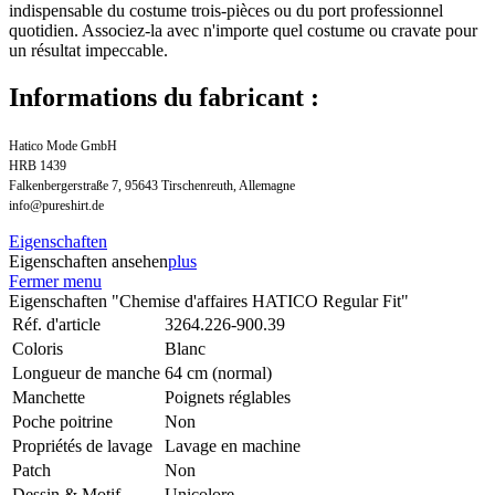
indispensable du costume trois-pièces ou du port professionnel
quotidien. Associez-la avec n'importe quel costume ou cravate pour
un résultat impeccable.
Informations du fabricant :
Hatico Mode GmbH
HRB 1439
Falkenbergerstraße 7, 95643 Tirschenreuth, Allemagne
info@pureshirt.de
Eigenschaften
Eigenschaften ansehen
plus
Fermer menu
Eigenschaften "Chemise d'affaires HATICO Regular Fit"
Réf. d'article
3264.226-900.39
Coloris
Blanc
Longueur de manche
64 cm (normal)
Manchette
Poignets réglables
Poche poitrine
Non
Propriétés de lavage
Lavage en machine
Patch
Non
Dessin & Motif
Unicolore