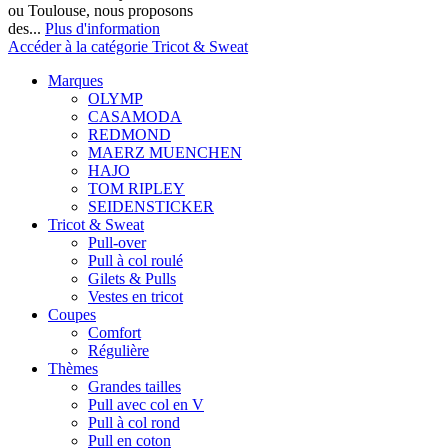
ou Toulouse, nous proposons
des...
Plus d'information
Accéder à la catégorie Tricot & Sweat
Marques
OLYMP
CASAMODA
REDMOND
MAERZ MUENCHEN
HAJO
TOM RIPLEY
SEIDENSTICKER
Tricot & Sweat
Pull-over
Pull à col roulé
Gilets & Pulls
Vestes en tricot
Coupes
Comfort
Régulière
Thèmes
Grandes tailles
Pull avec col en V
Pull à col rond
Pull en coton