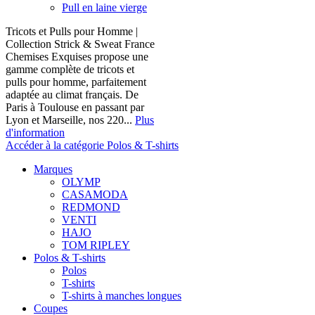
Pull en laine vierge
Tricots et Pulls pour Homme |
Collection Strick & Sweat France
Chemises Exquises propose une
gamme complète de tricots et
pulls pour homme, parfaitement
adaptée au climat français. De
Paris à Toulouse en passant par
Lyon et Marseille, nos 220...
Plus
d'information
Accéder à la catégorie Polos & T-shirts
Marques
OLYMP
CASAMODA
REDMOND
VENTI
HAJO
TOM RIPLEY
Polos & T-shirts
Polos
T-shirts
T-shirts à manches longues
Coupes