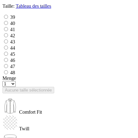
Taille:
Tableau des tailles
39
40
41
42
43
44
45
46
47
48
Menge
Aucune taille sélectionnée
Comfort Fit
Twill