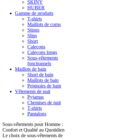
SKINY
HUBER
Gamme de produits
T-shirts
Maillots de corps
Stings
Slips
Short
Caleçons
Caleçons longs
Sous-vêtements
fonctionnels
Maillots de bain
Short de bain
Maillots de bain
Peignoirs de bain
Vêtements de nuit
Pyjamas
Chemises de nuit
T-shirts
Pantalons
Sous-vêtements pour Homme :
Confort et Qualité au Quotidien
Le choix de sous-vêtements de