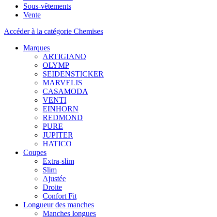
Sous-vêtements
Vente
Accéder à la catégorie Chemises
Marques
ARTIGIANO
OLYMP
SEIDENSTICKER
MARVELIS
CASAMODA
VENTI
EINHORN
REDMOND
PURE
JUPITER
HATICO
Coupes
Extra-slim
Slim
Ajustée
Droite
Confort Fit
Longueur des manches
Manches longues