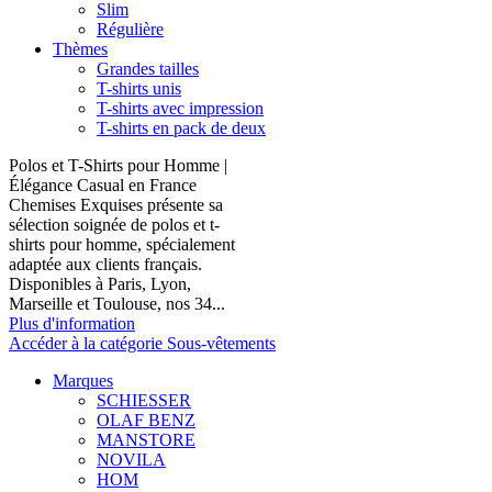
Slim
Régulière
Thèmes
Grandes tailles
T-shirts unis
T-shirts avec impression
T-shirts en pack de deux
Polos et T-Shirts pour Homme |
Élégance Casual en France
Chemises Exquises présente sa
sélection soignée de polos et t-
shirts pour homme, spécialement
adaptée aux clients français.
Disponibles à Paris, Lyon,
Marseille et Toulouse, nos 34...
Plus d'information
Accéder à la catégorie Sous-vêtements
Marques
SCHIESSER
OLAF BENZ
MANSTORE
NOVILA
HOM