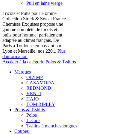
Pull en laine vierge
Tricots et Pulls pour Homme |
Collection Strick & Sweat France
Chemises Exquises propose une
gamme complète de tricots et
pulls pour homme, parfaitement
adaptée au climat français. De
Paris à Toulouse en passant par
Lyon et Marseille, nos 220...
Plus
d'information
Accéder à la catégorie Polos & T-shirts
Marques
OLYMP
CASAMODA
REDMOND
VENTI
HAJO
TOM RIPLEY
Polos & T-shirts
Polos
T-shirts
T-shirts à manches longues
Coupes