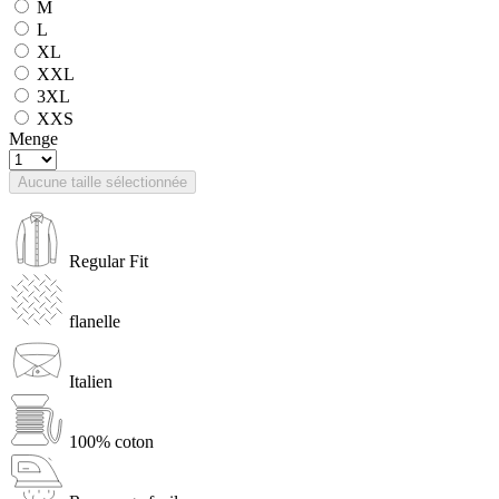
M
L
XL
XXL
3XL
XXS
Menge
Aucune taille sélectionnée
Regular Fit
flanelle
Italien
100% coton