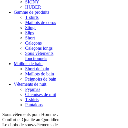
SKINY
HUBER
Gamme de produits
T-shirts
Maillots de corps
Stings
Slips
Short
Caleçons
Caleçons longs
Sous-vêtements
fonctionnels
Maillots de bain
Short de bain
Maillots de bain
Peignoirs de bain
Vêtements de nuit
Pyjamas
Chemises de nuit
T-shirts
Pantalons
Sous-vêtements pour Homme :
Confort et Qualité au Quotidien
Le choix de sous-vêtements de