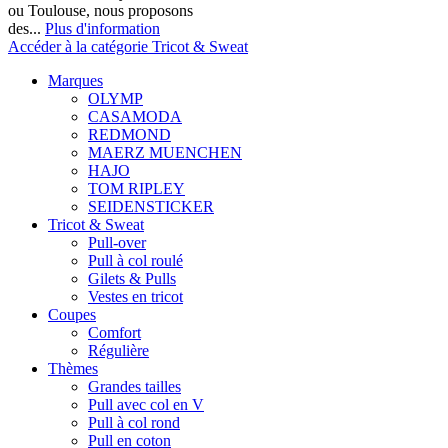
ou Toulouse, nous proposons
des...
Plus d'information
Accéder à la catégorie Tricot & Sweat
Marques
OLYMP
CASAMODA
REDMOND
MAERZ MUENCHEN
HAJO
TOM RIPLEY
SEIDENSTICKER
Tricot & Sweat
Pull-over
Pull à col roulé
Gilets & Pulls
Vestes en tricot
Coupes
Comfort
Régulière
Thèmes
Grandes tailles
Pull avec col en V
Pull à col rond
Pull en coton