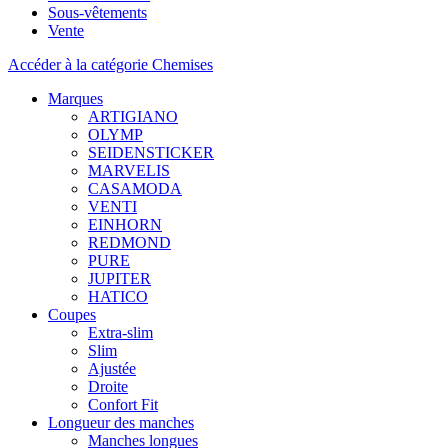
Sous-vêtements
Vente
Accéder à la catégorie Chemises
Marques
ARTIGIANO
OLYMP
SEIDENSTICKER
MARVELIS
CASAMODA
VENTI
EINHORN
REDMOND
PURE
JUPITER
HATICO
Coupes
Extra-slim
Slim
Ajustée
Droite
Confort Fit
Longueur des manches
Manches longues