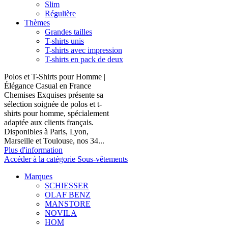
Slim
Régulière
Thèmes
Grandes tailles
T-shirts unis
T-shirts avec impression
T-shirts en pack de deux
Polos et T-Shirts pour Homme |
Élégance Casual en France
Chemises Exquises présente sa
sélection soignée de polos et t-
shirts pour homme, spécialement
adaptée aux clients français.
Disponibles à Paris, Lyon,
Marseille et Toulouse, nos 34...
Plus d'information
Accéder à la catégorie Sous-vêtements
Marques
SCHIESSER
OLAF BENZ
MANSTORE
NOVILA
HOM