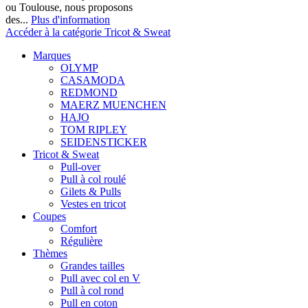
ou Toulouse, nous proposons
des...
Plus d'information
Accéder à la catégorie Tricot & Sweat
Marques
OLYMP
CASAMODA
REDMOND
MAERZ MUENCHEN
HAJO
TOM RIPLEY
SEIDENSTICKER
Tricot & Sweat
Pull-over
Pull à col roulé
Gilets & Pulls
Vestes en tricot
Coupes
Comfort
Régulière
Thèmes
Grandes tailles
Pull avec col en V
Pull à col rond
Pull en coton