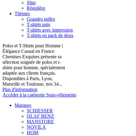
Slim
Régulière
Thèmes
Grandes tailles
T-shirts unis
T-shirts avec impression
T-shirts en pack de deux
Polos et T-Shirts pour Homme |
Élégance Casual en France
Chemises Exquises présente sa
sélection soignée de polos et t-
shirts pour homme, spécialement
adaptée aux clients français.
Disponibles à Paris, Lyon,
Marseille et Toulouse, nos 34...
Plus d'information
Accéder à la catégorie Sous-vêtements
Marques
SCHIESSER
OLAF BENZ
MANSTORE
NOVILA
HOM