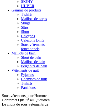
SKINY
HUBER
Gamme de produits
T-shirts
Maillots de corps
Stings
Slips
Short
Caleçons
Caleçons longs
Sous-vêtements
fonctionnels
Maillots de bain
Short de bain
Maillots de bain
Peignoirs de bain
Vêtements de nuit
Pyjamas
Chemises de nuit
T-shirts
Pantalons
Sous-vêtements pour Homme :
Confort et Qualité au Quotidien
Le choix de sous-vêtements de