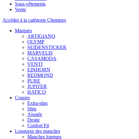
Sous-vêtements
Vente
Accéder à la catégorie Chemises
Marques
ARTIGIANO
OLYMP
SEIDENSTICKER
MARVELIS
CASAMODA
VENTI
EINHORN
REDMOND
PURE
JUPITER
HATICO
Coupes
Extra-slim
Slim
Ajustée
Droite
Confort Fit
Longueur des manches
Manches longues