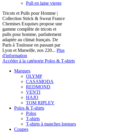
Pull en laine vierge
Tricots et Pulls pour Homme |
Collection Strick & Sweat France
Chemises Exquises propose une
gamme complète de tricots et
pulls pour homme, parfaitement
adaptée au climat français. De
Paris à Toulouse en passant par
Lyon et Marseille, nos 220...
Plus
d'information
Accéder à la catégorie Polos & T-shirts
Marques
OLYMP
CASAMODA
REDMOND
VENTI
HAJO
TOM RIPLEY
Polos & T-shirts
Polos
T-shirts
T-shirts à manches longues
Coupes