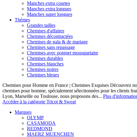
Manches extra courtes
Manches extra longues
Manches super longues
Thèmes
Grandes tailles
Chemises d'affaires
Chemises décontractées
Chemises de gala & de mariage
Chemises sans repassage
Chemises avec poignet mousquetaire
Chemises durables
Chemises blanches
Chemises noires
Chemises bleues
Chemises pour Homme en France | Chemises Exquises Découvrez notre
chemises pour homme, spécialement sélectionnées pour les clients fran
Lyon, Marseille ou Toulouse, nous proposons des...
Plus d'informatio
Accéder à la catégorie Tricot & Sweat
Marques
OLYMP
CASAMODA
REDMOND
MAERZ MUENCHEN