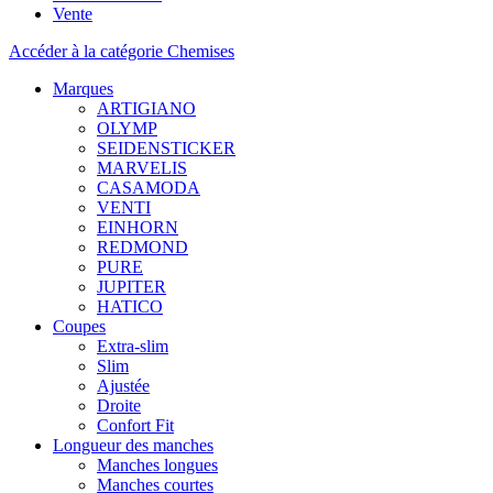
Vente
Accéder à la catégorie Chemises
Marques
ARTIGIANO
OLYMP
SEIDENSTICKER
MARVELIS
CASAMODA
VENTI
EINHORN
REDMOND
PURE
JUPITER
HATICO
Coupes
Extra-slim
Slim
Ajustée
Droite
Confort Fit
Longueur des manches
Manches longues
Manches courtes