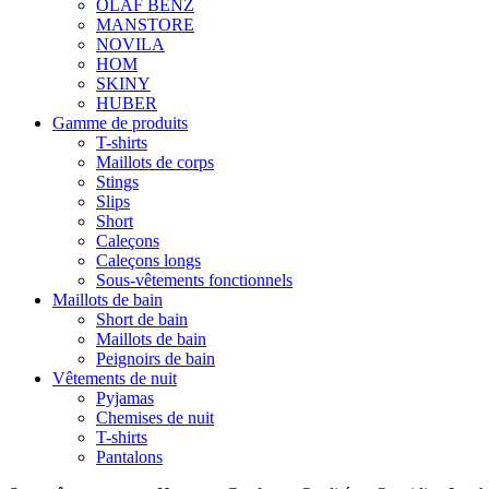
OLAF BENZ
MANSTORE
NOVILA
HOM
SKINY
HUBER
Gamme de produits
T-shirts
Maillots de corps
Stings
Slips
Short
Caleçons
Caleçons longs
Sous-vêtements fonctionnels
Maillots de bain
Short de bain
Maillots de bain
Peignoirs de bain
Vêtements de nuit
Pyjamas
Chemises de nuit
T-shirts
Pantalons