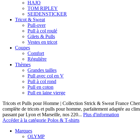
HAJO
TOM RIPLEY
SEIDENSTICKER
Tricot & Sweat
Pull-over
Pull à col roulé
Gilets & Pulls
Vestes en tricot
Coupes
Comfort
Régulière
Thèmes
Grandes tailles
Pull avec col en V
Pull à col rond
Pull en coton
Pull en laine vierge
Tricots et Pulls pour Homme | Collection Strick & Sweat France Ch
complète de tricots et pulls pour homme, parfaitement adaptée au clim
passant par Lyon et Marseille, nos 220...
Plus d'information
Accéder à la catégorie Polos & T-shirts
Marques
OLYMP