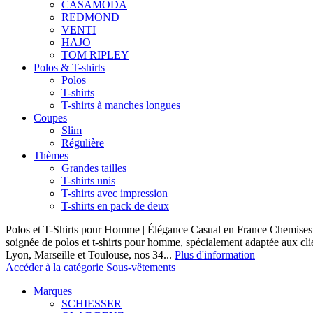
CASAMODA
REDMOND
VENTI
HAJO
TOM RIPLEY
Polos & T-shirts
Polos
T-shirts
T-shirts à manches longues
Coupes
Slim
Régulière
Thèmes
Grandes tailles
T-shirts unis
T-shirts avec impression
T-shirts en pack de deux
Polos et T-Shirts pour Homme | Élégance Casual en France Chemises 
soignée de polos et t-shirts pour homme, spécialement adaptée aux clie
Lyon, Marseille et Toulouse, nos 34...
Plus d'information
Accéder à la catégorie Sous-vêtements
Marques
SCHIESSER