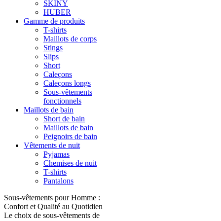
SKINY
HUBER
Gamme de produits
T-shirts
Maillots de corps
Stings
Slips
Short
Caleçons
Caleçons longs
Sous-vêtements
fonctionnels
Maillots de bain
Short de bain
Maillots de bain
Peignoirs de bain
Vêtements de nuit
Pyjamas
Chemises de nuit
T-shirts
Pantalons
Sous-vêtements pour Homme :
Confort et Qualité au Quotidien
Le choix de sous-vêtements de