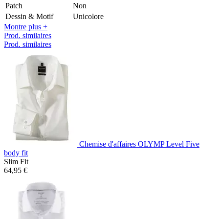
Patch
Non
Dessin & Motif
Unicolore
Montre plus +
Prod. similaires
Prod. similaires
Chemise d'affaires OLYMP Level Five
body fit
Slim Fit
64,95 €