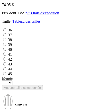
74,95 €
Prix dont TVA
plus frais d'expédition
Taille:
Tableau des tailles
36
37
38
39
40
41
42
43
44
45
Menge
Aucune taille sélectionnée
Slim Fit