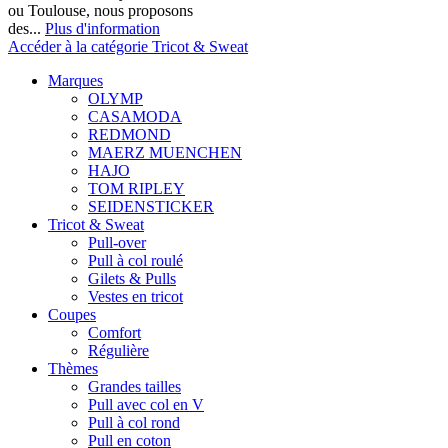
ou Toulouse, nous proposons
des...
Plus d'information
Accéder à la catégorie Tricot & Sweat
Marques
OLYMP
CASAMODA
REDMOND
MAERZ MUENCHEN
HAJO
TOM RIPLEY
SEIDENSTICKER
Tricot & Sweat
Pull-over
Pull à col roulé
Gilets & Pulls
Vestes en tricot
Coupes
Comfort
Régulière
Thèmes
Grandes tailles
Pull avec col en V
Pull à col rond
Pull en coton