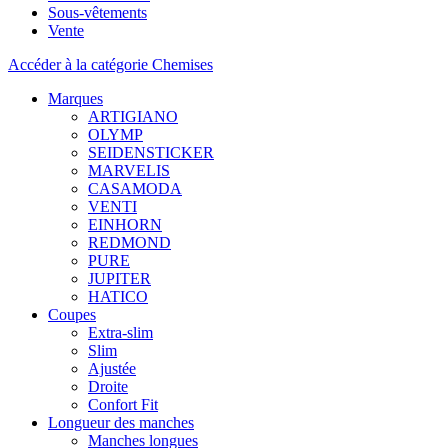
Sous-vêtements
Vente
Accéder à la catégorie Chemises
Marques
ARTIGIANO
OLYMP
SEIDENSTICKER
MARVELIS
CASAMODA
VENTI
EINHORN
REDMOND
PURE
JUPITER
HATICO
Coupes
Extra-slim
Slim
Ajustée
Droite
Confort Fit
Longueur des manches
Manches longues