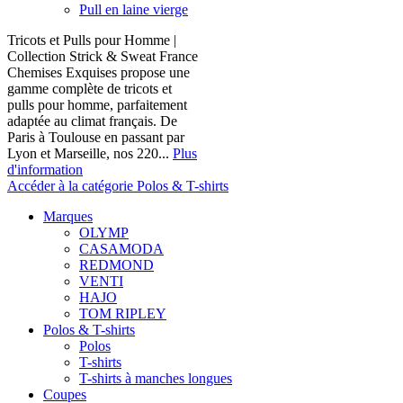
Pull en laine vierge
Tricots et Pulls pour Homme |
Collection Strick & Sweat France
Chemises Exquises propose une
gamme complète de tricots et
pulls pour homme, parfaitement
adaptée au climat français. De
Paris à Toulouse en passant par
Lyon et Marseille, nos 220...
Plus
d'information
Accéder à la catégorie Polos & T-shirts
Marques
OLYMP
CASAMODA
REDMOND
VENTI
HAJO
TOM RIPLEY
Polos & T-shirts
Polos
T-shirts
T-shirts à manches longues
Coupes