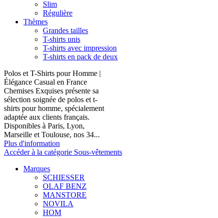
Slim
Régulière
Thèmes
Grandes tailles
T-shirts unis
T-shirts avec impression
T-shirts en pack de deux
Polos et T-Shirts pour Homme |
Élégance Casual en France
Chemises Exquises présente sa
sélection soignée de polos et t-
shirts pour homme, spécialement
adaptée aux clients français.
Disponibles à Paris, Lyon,
Marseille et Toulouse, nos 34...
Plus d'information
Accéder à la catégorie Sous-vêtements
Marques
SCHIESSER
OLAF BENZ
MANSTORE
NOVILA
HOM