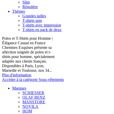
Slim
Régulière
Thèmes
Grandes tailles
T-shirts unis
T-shirts avec impression
T-shirts en pack de deux
Polos et T-Shirts pour Homme |
Élégance Casual en France
Chemises Exquises présente sa
sélection soignée de polos et t-
shirts pour homme, spécialement
adaptée aux clients français.
Disponibles à Paris, Lyon,
Marseille et Toulouse, nos 34...
Plus d'information
Accéder à la catégorie Sous-vêtements
Marques
SCHIESSER
OLAF BENZ
MANSTORE
NOVILA
HOM