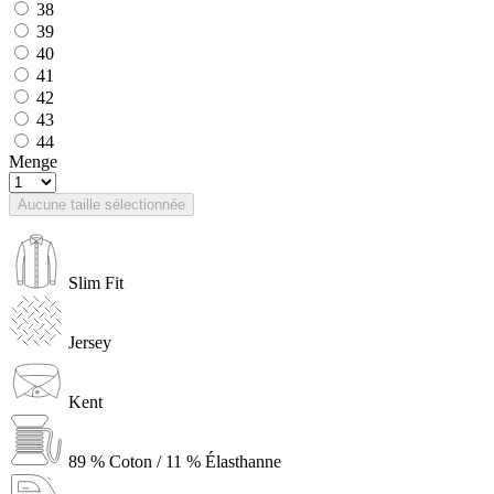
38
39
40
41
42
43
44
Menge
Aucune taille sélectionnée
Slim Fit
Jersey
Kent
89 % Coton / 11 % Élasthanne