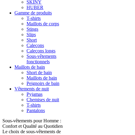
SKINY
HUBER
Gamme de produits
T-shirts
Maillots de corps
Stings
Slips
Short
Caleçons
Caleçons longs
Sous-vêtements
fonctionnels
Maillots de bain
Short de bain
Maillots de bain
Peignoirs de bain
Vêtements de nuit
Pyjamas
Chemises de nuit
T-shirts
Pantalons
Sous-vêtements pour Homme :
Confort et Qualité au Quotidien
Le choix de sous-vêtements de