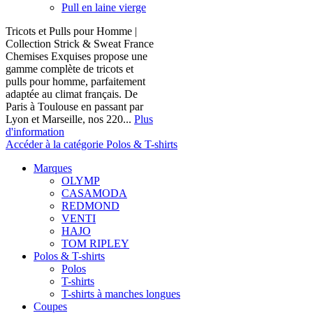
Pull en laine vierge
Tricots et Pulls pour Homme |
Collection Strick & Sweat France
Chemises Exquises propose une
gamme complète de tricots et
pulls pour homme, parfaitement
adaptée au climat français. De
Paris à Toulouse en passant par
Lyon et Marseille, nos 220...
Plus
d'information
Accéder à la catégorie Polos & T-shirts
Marques
OLYMP
CASAMODA
REDMOND
VENTI
HAJO
TOM RIPLEY
Polos & T-shirts
Polos
T-shirts
T-shirts à manches longues
Coupes