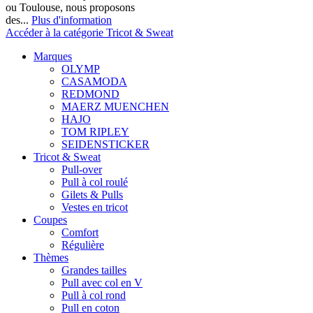
ou Toulouse, nous proposons
des...
Plus d'information
Accéder à la catégorie Tricot & Sweat
Marques
OLYMP
CASAMODA
REDMOND
MAERZ MUENCHEN
HAJO
TOM RIPLEY
SEIDENSTICKER
Tricot & Sweat
Pull-over
Pull à col roulé
Gilets & Pulls
Vestes en tricot
Coupes
Comfort
Régulière
Thèmes
Grandes tailles
Pull avec col en V
Pull à col rond
Pull en coton