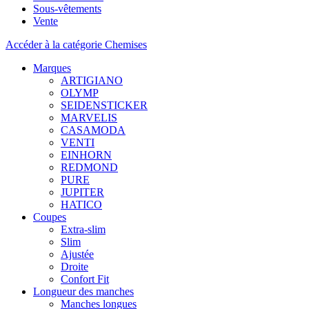
Sous-vêtements
Vente
Accéder à la catégorie Chemises
Marques
ARTIGIANO
OLYMP
SEIDENSTICKER
MARVELIS
CASAMODA
VENTI
EINHORN
REDMOND
PURE
JUPITER
HATICO
Coupes
Extra-slim
Slim
Ajustée
Droite
Confort Fit
Longueur des manches
Manches longues