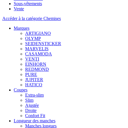
Sous-vêtements
Vente
Accéder à la catégorie Chemises
Marques
ARTIGIANO
OLYMP
SEIDENSTICKER
MARVELIS
CASAMODA
VENTI
EINHORN
REDMOND
PURE
JUPITER
HATICO
Coupes
Extra-slim
Slim
Ajustée
Droite
Confort Fit
Longueur des manches
Manches longues