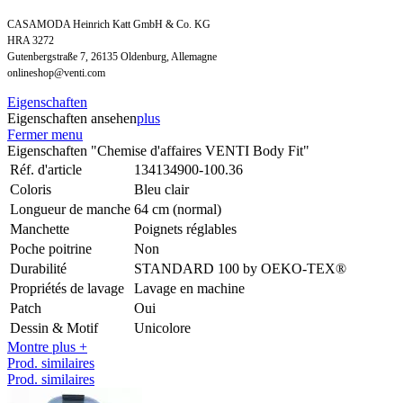
CASAMODA Heinrich Katt GmbH & Co. KG
HRA 3272
Gutenbergstraße 7, 26135 Oldenburg, Allemagne
onlineshop@venti.com
Eigenschaften
Eigenschaften ansehen
plus
Fermer menu
Eigenschaften "Chemise d'affaires VENTI Body Fit"
Réf. d'article
134134900-100.36
Coloris
Bleu clair
Longueur de manche
64 cm (normal)
Manchette
Poignets réglables
Poche poitrine
Non
Durabilité
STANDARD 100 by OEKO-TEX®
Propriétés de lavage
Lavage en machine
Patch
Oui
Dessin & Motif
Unicolore
Montre plus +
Prod. similaires
Prod. similaires