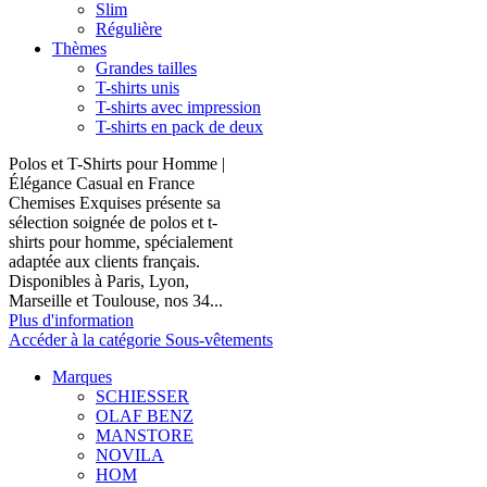
Slim
Régulière
Thèmes
Grandes tailles
T-shirts unis
T-shirts avec impression
T-shirts en pack de deux
Polos et T-Shirts pour Homme |
Élégance Casual en France
Chemises Exquises présente sa
sélection soignée de polos et t-
shirts pour homme, spécialement
adaptée aux clients français.
Disponibles à Paris, Lyon,
Marseille et Toulouse, nos 34...
Plus d'information
Accéder à la catégorie Sous-vêtements
Marques
SCHIESSER
OLAF BENZ
MANSTORE
NOVILA
HOM