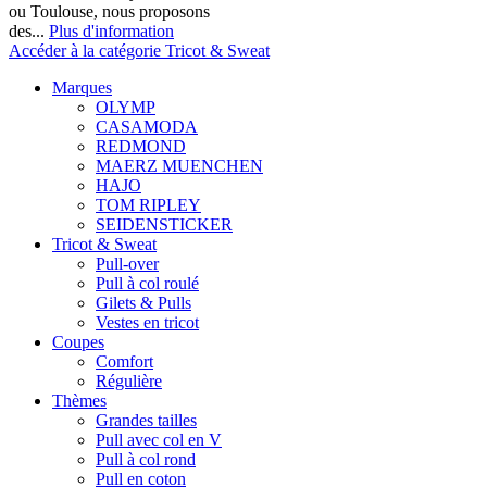
ou Toulouse, nous proposons
des...
Plus d'information
Accéder à la catégorie Tricot & Sweat
Marques
OLYMP
CASAMODA
REDMOND
MAERZ MUENCHEN
HAJO
TOM RIPLEY
SEIDENSTICKER
Tricot & Sweat
Pull-over
Pull à col roulé
Gilets & Pulls
Vestes en tricot
Coupes
Comfort
Régulière
Thèmes
Grandes tailles
Pull avec col en V
Pull à col rond
Pull en coton