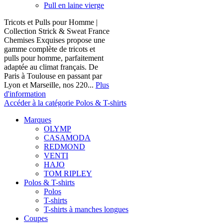
Pull en laine vierge
Tricots et Pulls pour Homme |
Collection Strick & Sweat France
Chemises Exquises propose une
gamme complète de tricots et
pulls pour homme, parfaitement
adaptée au climat français. De
Paris à Toulouse en passant par
Lyon et Marseille, nos 220...
Plus
d'information
Accéder à la catégorie Polos & T-shirts
Marques
OLYMP
CASAMODA
REDMOND
VENTI
HAJO
TOM RIPLEY
Polos & T-shirts
Polos
T-shirts
T-shirts à manches longues
Coupes