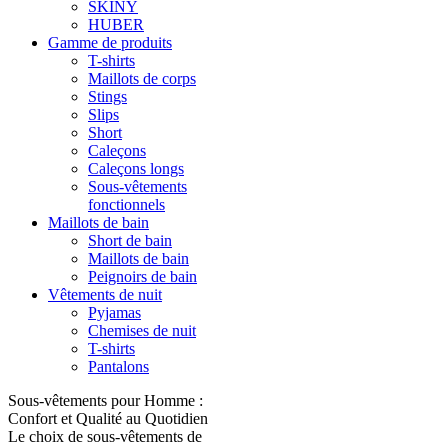
SKINY
HUBER
Gamme de produits
T-shirts
Maillots de corps
Stings
Slips
Short
Caleçons
Caleçons longs
Sous-vêtements
fonctionnels
Maillots de bain
Short de bain
Maillots de bain
Peignoirs de bain
Vêtements de nuit
Pyjamas
Chemises de nuit
T-shirts
Pantalons
Sous-vêtements pour Homme :
Confort et Qualité au Quotidien
Le choix de sous-vêtements de