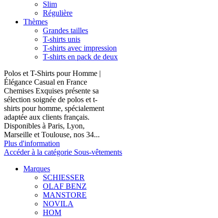
Slim
Régulière
Thèmes
Grandes tailles
T-shirts unis
T-shirts avec impression
T-shirts en pack de deux
Polos et T-Shirts pour Homme |
Élégance Casual en France
Chemises Exquises présente sa
sélection soignée de polos et t-
shirts pour homme, spécialement
adaptée aux clients français.
Disponibles à Paris, Lyon,
Marseille et Toulouse, nos 34...
Plus d'information
Accéder à la catégorie Sous-vêtements
Marques
SCHIESSER
OLAF BENZ
MANSTORE
NOVILA
HOM