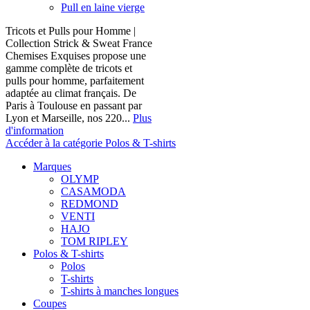
Pull en laine vierge
Tricots et Pulls pour Homme |
Collection Strick & Sweat France
Chemises Exquises propose une
gamme complète de tricots et
pulls pour homme, parfaitement
adaptée au climat français. De
Paris à Toulouse en passant par
Lyon et Marseille, nos 220...
Plus
d'information
Accéder à la catégorie Polos & T-shirts
Marques
OLYMP
CASAMODA
REDMOND
VENTI
HAJO
TOM RIPLEY
Polos & T-shirts
Polos
T-shirts
T-shirts à manches longues
Coupes