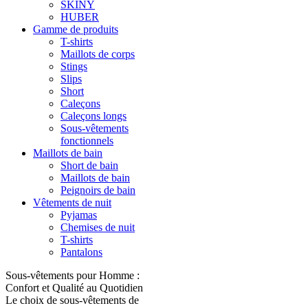
SKINY
HUBER
Gamme de produits
T-shirts
Maillots de corps
Stings
Slips
Short
Caleçons
Caleçons longs
Sous-vêtements
fonctionnels
Maillots de bain
Short de bain
Maillots de bain
Peignoirs de bain
Vêtements de nuit
Pyjamas
Chemises de nuit
T-shirts
Pantalons
Sous-vêtements pour Homme :
Confort et Qualité au Quotidien
Le choix de sous-vêtements de