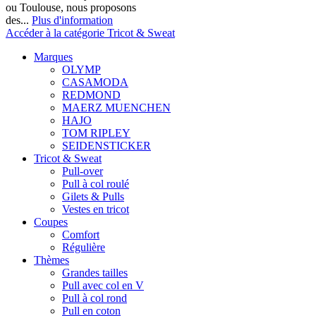
ou Toulouse, nous proposons
des...
Plus d'information
Accéder à la catégorie Tricot & Sweat
Marques
OLYMP
CASAMODA
REDMOND
MAERZ MUENCHEN
HAJO
TOM RIPLEY
SEIDENSTICKER
Tricot & Sweat
Pull-over
Pull à col roulé
Gilets & Pulls
Vestes en tricot
Coupes
Comfort
Régulière
Thèmes
Grandes tailles
Pull avec col en V
Pull à col rond
Pull en coton