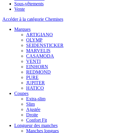
Sous-vêtements
Vente
Accéder à la catégorie Chemises
Marques
ARTIGIANO
OLYMP
SEIDENSTICKER
MARVELIS
CASAMODA
VENTI
EINHORN
REDMOND
PURE
JUPITER
HATICO
Coupes
Extra-slim
Slim
Ajustée
Droite
Confort Fit
Longueur des manches
Manches longues