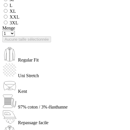
L
XL
XXL
3XL
Menge
Aucune taille sélectionnée
Regular Fit
Uni Stretch
Kent
97% coton / 3% élasthanne
Repassage facile