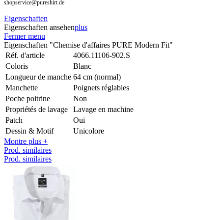
shopservice@pureshirt.de
Eigenschaften
Eigenschaften ansehen
plus
Fermer menu
Eigenschaften "Chemise d'affaires PURE Modern Fit"
Réf. d'article
4066.11106-902.S
Coloris
Blanc
Longueur de manche
64 cm (normal)
Manchette
Poignets réglables
Poche poitrine
Non
Propriétés de lavage
Lavage en machine
Patch
Oui
Dessin & Motif
Unicolore
Montre plus +
Prod. similaires
Prod. similaires