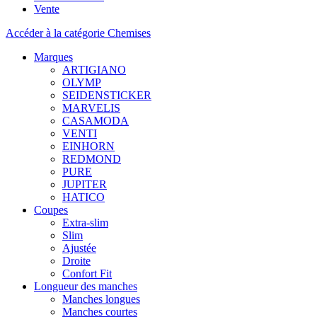
Vente
Accéder à la catégorie Chemises
Marques
ARTIGIANO
OLYMP
SEIDENSTICKER
MARVELIS
CASAMODA
VENTI
EINHORN
REDMOND
PURE
JUPITER
HATICO
Coupes
Extra-slim
Slim
Ajustée
Droite
Confort Fit
Longueur des manches
Manches longues
Manches courtes