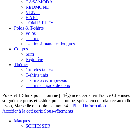
CASAMODA
REDMOND
VENTI
HAJO
TOM RIPLEY
Polos & T-shirts
Polos
T-shirts
T-shirts à manches longues
Coupes
Slim
Régulière
Thèmes
Grandes tailles
T-shirts unis
T-shirts avec impression
T-shirts en pack de deux
Polos et T-Shirts pour Homme | Élégance Casual en France Chemises 
soignée de polos et t-shirts pour homme, spécialement adaptée aux clie
Lyon, Marseille et Toulouse, nos 34...
Plus d'information
Accéder à la catégorie Sous-vêtements
Marques
SCHIESSER