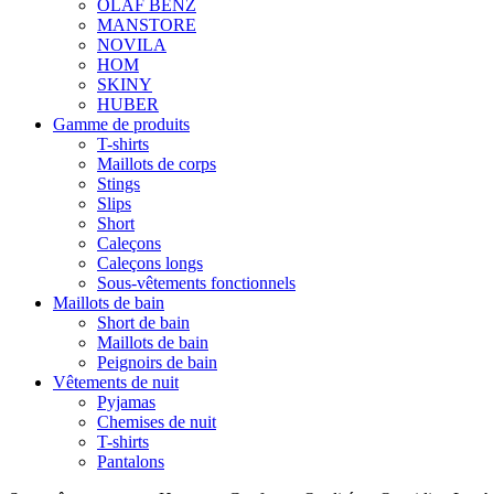
OLAF BENZ
MANSTORE
NOVILA
HOM
SKINY
HUBER
Gamme de produits
T-shirts
Maillots de corps
Stings
Slips
Short
Caleçons
Caleçons longs
Sous-vêtements fonctionnels
Maillots de bain
Short de bain
Maillots de bain
Peignoirs de bain
Vêtements de nuit
Pyjamas
Chemises de nuit
T-shirts
Pantalons