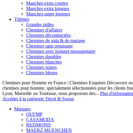
Manches extra courtes
Manches extra longues
Manches super longues
Thèmes
Grandes tailles
Chemises d'affaires
Chemises décontractées
Chemises de gala & de mariage
Chemises sans repassage
Chemises avec poignet mousquetaire
Chemises durables
Chemises blanches
Chemises noires
Chemises bleues
Chemises pour Homme en France | Chemises Exquises Découvrez notre
chemises pour homme, spécialement sélectionnées pour les clients fran
Lyon, Marseille ou Toulouse, nous proposons des...
Plus d'informatio
Accéder à la catégorie Tricot & Sweat
Marques
OLYMP
CASAMODA
REDMOND
MAERZ MUENCHEN