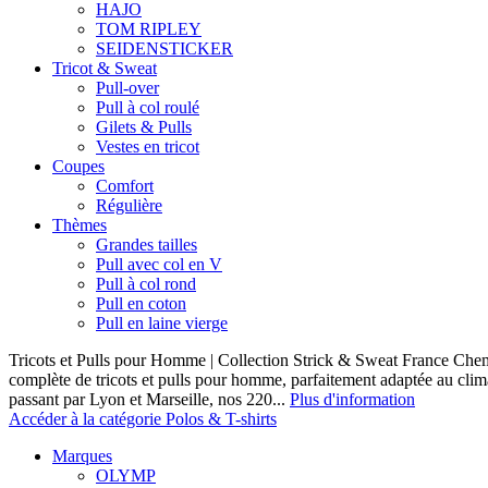
HAJO
TOM RIPLEY
SEIDENSTICKER
Tricot & Sweat
Pull-over
Pull à col roulé
Gilets & Pulls
Vestes en tricot
Coupes
Comfort
Régulière
Thèmes
Grandes tailles
Pull avec col en V
Pull à col rond
Pull en coton
Pull en laine vierge
Tricots et Pulls pour Homme | Collection Strick & Sweat France Ch
complète de tricots et pulls pour homme, parfaitement adaptée au clim
passant par Lyon et Marseille, nos 220...
Plus d'information
Accéder à la catégorie Polos & T-shirts
Marques
OLYMP