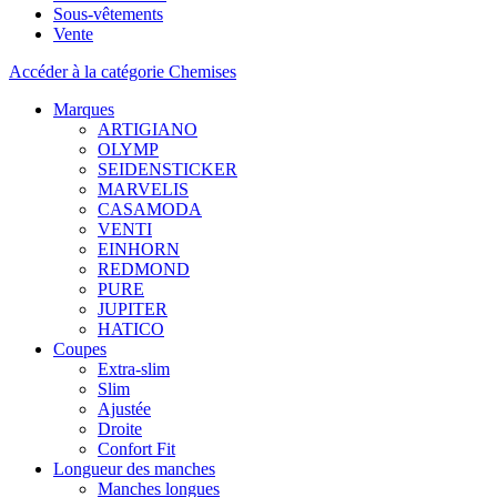
Sous-vêtements
Vente
Accéder à la catégorie Chemises
Marques
ARTIGIANO
OLYMP
SEIDENSTICKER
MARVELIS
CASAMODA
VENTI
EINHORN
REDMOND
PURE
JUPITER
HATICO
Coupes
Extra-slim
Slim
Ajustée
Droite
Confort Fit
Longueur des manches
Manches longues