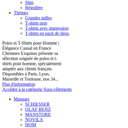
Slim
Régulière
Thèmes
Grandes tailles
T-shirts unis
T-shirts avec impression
T-shirts en pack de deux
Polos et T-Shirts pour Homme |
Élégance Casual en France
Chemises Exquises présente sa
sélection soignée de polos et t-
shirts pour homme, spécialement
adaptée aux clients français.
Disponibles à Paris, Lyon,
Marseille et Toulouse, nos 34...
Plus d'information
Accéder à la catégorie Sous-vêtements
Marques
SCHIESSER
OLAF BENZ
MANSTORE
NOVILA
HOM