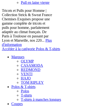
Pull en laine vierge
Tricots et Pulls pour Homme |
Collection Strick & Sweat France
Chemises Exquises propose une
gamme complète de tricots et
pulls pour homme, parfaitement
adaptée au climat français. De
Paris à Toulouse en passant par
Lyon et Marseille, nos 220...
Plus
d'information
Accéder à la catégorie Polos & T-shirts
Marques
OLYMP
CASAMODA
REDMOND
VENTI
HAJO
TOM RIPLEY
Polos & T-shirts
Polos
T-shirts
T-shirts à manches longues
Coupes