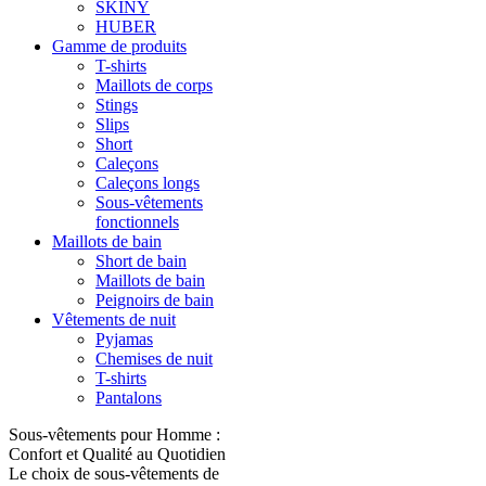
SKINY
HUBER
Gamme de produits
T-shirts
Maillots de corps
Stings
Slips
Short
Caleçons
Caleçons longs
Sous-vêtements
fonctionnels
Maillots de bain
Short de bain
Maillots de bain
Peignoirs de bain
Vêtements de nuit
Pyjamas
Chemises de nuit
T-shirts
Pantalons
Sous-vêtements pour Homme :
Confort et Qualité au Quotidien
Le choix de sous-vêtements de