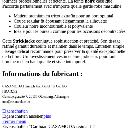
journées professionnelles et détente. La teinte
noire
classique
s'accorde parfaitement avec n'importe quelle garde-robe masculine.
Matière premium en tricot extrafin pour un port optimal
Coupe regular fit épousant élégamment la silhouette
Couleur noire incontournable et polyvalente
Idéale pour le bureau comme pour les occasions décontractées
Cette
Strickjacke
conjugue sophistication et praticité. Son tissage
raffiné garantit durabilité et maintien dans le temps. Entretien simple
: lavage délicat recommandé pour préserver la qualité exceptionnelle
de la fibre. Un investissement vestimentaire judicieux pour tout
homme recherchant qualité et style intemporel.
Informations du fabricant :
CASAMODA Heinrich Katt GmbH & Co. KG
HRA 3272
Gutenbergstraße 7, 26135 Oldenburg, Allemagne
nos@casamoda.com
Eigenschaften
Eigenschaften ansehen
plus
Fermer menu
Eigenschaften "Cardigan CASAMODA regular fit"