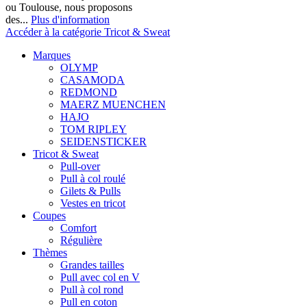
ou Toulouse, nous proposons
des...
Plus d'information
Accéder à la catégorie Tricot & Sweat
Marques
OLYMP
CASAMODA
REDMOND
MAERZ MUENCHEN
HAJO
TOM RIPLEY
SEIDENSTICKER
Tricot & Sweat
Pull-over
Pull à col roulé
Gilets & Pulls
Vestes en tricot
Coupes
Comfort
Régulière
Thèmes
Grandes tailles
Pull avec col en V
Pull à col rond
Pull en coton