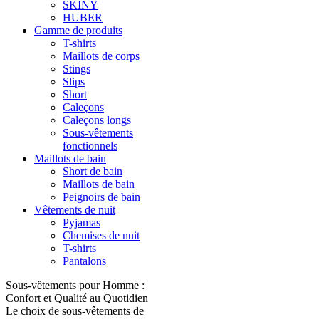
SKINY
HUBER
Gamme de produits
T-shirts
Maillots de corps
Stings
Slips
Short
Caleçons
Caleçons longs
Sous-vêtements
fonctionnels
Maillots de bain
Short de bain
Maillots de bain
Peignoirs de bain
Vêtements de nuit
Pyjamas
Chemises de nuit
T-shirts
Pantalons
Sous-vêtements pour Homme :
Confort et Qualité au Quotidien
Le choix de sous-vêtements de