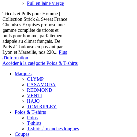
Pull en laine vierge
Tricots et Pulls pour Homme |
Collection Strick & Sweat France
Chemises Exquises propose une
gamme complète de tricots et
pulls pour homme, parfaitement
adaptée au climat français. De
Paris à Toulouse en passant par
Lyon et Marseille, nos 220...
Plus
d'information
Accéder à la catégorie Polos & T-shirts
Marques
OLYMP
CASAMODA
REDMOND
VENTI
HAJO
TOM RIPLEY
Polos & T-shirts
Polos
T-shirts
T-shirts à manches longues
Coupes