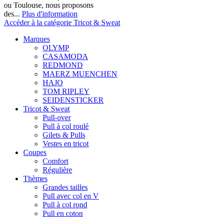
ou Toulouse, nous proposons
des...
Plus d'information
Accéder à la catégorie Tricot & Sweat
Marques
OLYMP
CASAMODA
REDMOND
MAERZ MUENCHEN
HAJO
TOM RIPLEY
SEIDENSTICKER
Tricot & Sweat
Pull-over
Pull à col roulé
Gilets & Pulls
Vestes en tricot
Coupes
Comfort
Régulière
Thèmes
Grandes tailles
Pull avec col en V
Pull à col rond
Pull en coton