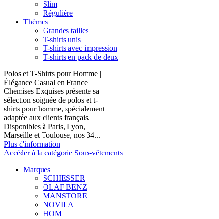
Slim
Régulière
Thèmes
Grandes tailles
T-shirts unis
T-shirts avec impression
T-shirts en pack de deux
Polos et T-Shirts pour Homme |
Élégance Casual en France
Chemises Exquises présente sa
sélection soignée de polos et t-
shirts pour homme, spécialement
adaptée aux clients français.
Disponibles à Paris, Lyon,
Marseille et Toulouse, nos 34...
Plus d'information
Accéder à la catégorie Sous-vêtements
Marques
SCHIESSER
OLAF BENZ
MANSTORE
NOVILA
HOM