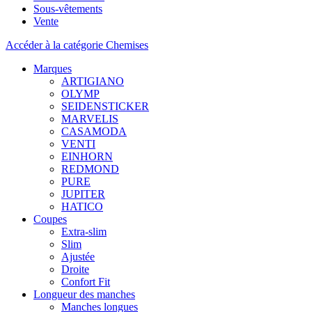
Sous-vêtements
Vente
Accéder à la catégorie Chemises
Marques
ARTIGIANO
OLYMP
SEIDENSTICKER
MARVELIS
CASAMODA
VENTI
EINHORN
REDMOND
PURE
JUPITER
HATICO
Coupes
Extra-slim
Slim
Ajustée
Droite
Confort Fit
Longueur des manches
Manches longues